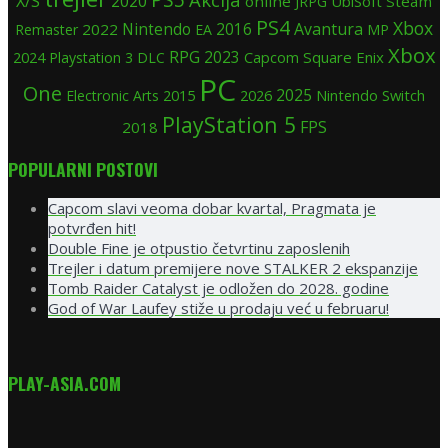
X/S
2020
online
UbiSoft
Steam
JRPG
PS4
Xbox
Nintendo
Avantura
2022
2016
Remaster
EA
MP
Xbox
RPG
2024
2023
Square Enix
Playstation 3
DLC
Capcom
PC
One
2025
2015
Nintendo Switch
Electronic Arts
2026
PlayStation 5
FPS
2018
POPULARNI POSTOVI
Capcom slavi veoma dobar kvartal, Pragmata je
potvrđen hit!
Double Fine je otpustio četvrtinu zaposlenih
Trejler i datum premijere nove STALKER 2 ekspanzije
Tomb Raider Catalyst je odložen do 2028. godine
God of War Laufey stiže u prodaju već u februaru!
PLAY-ASIA.COM