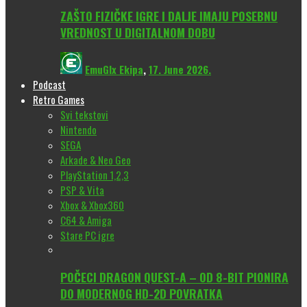
ZAŠTO FIZIČKE IGRE I DALJE IMAJU POSEBNU
VREDNOST U DIGITALNOM DOBU
EmuGlx Ekipa
,
17. June 2026.
Podcast
Retro Games
Svi tekstovi
Nintendo
SEGA
Arkade & Neo Geo
PlayStation 1,2,3
PSP & Vita
Xbox & Xbox360
C64 & Amiga
Stare PC igre
POČECI DRAGON QUEST-A – OD 8-BIT PIONIRA
DO MODERNOG HD-2D POVRATKA