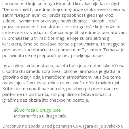
sposobnosti koje se mogu iskoristiti kroz kasnije faze u igri.
“Demon shield”, predmet koji omogućuje skok sa velikih visina,
zatim “Dragon eye” koji pruža sposobnost gledanja kroz
zidove i samim tim otkrivanja novih deonica, “Morph Helix”
pruža sposobnost transformacije u drugo biće koje može da
se kreće kroz vodu, itd. Kombinacije tih predmeta pomažu vam
i u pronalaženju tri različite magije koje su projektilnog
karaktera, čime se olakšava borba s protivnicima. Te magije su
presudne i kod obračuna sa pomenutim Tyrantom. Tumaranje
po lavirintu se ne preporučuje bez pravljenja mape.
Igra izgleda vrlo pristojno, paleta boja je pametno iskorišćena
u kontrastu između sprajtova i okoline, animacija je glatka, a
globalno dizajn odaje mističnom atmosferom. Muzičke teme
ostavljaju sličan utisak, dok su sami zvučni efekti malobrojni.
Kritiku bismo uputili na kontrole, posebno pri preskakanju s
platforme na platformu, što poprilično otežava situaciju
igračima bez obzira što checkpointi postoje.
Metamorfoza u drugo biće
Draconus ne spada u red poznatijih C64, igara ali je svakako u