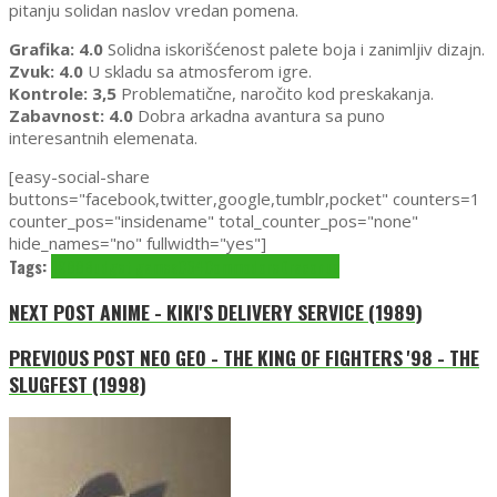
pitanju solidan naslov vredan pomena.
Grafika: 4.0
Solidna iskorišćenost palete boja i zanimljiv dizajn.
Zvuk: 4.0
U skladu sa atmosferom igre.
Kontrole: 3,5
Problematične, naročito kod preskakanja.
Zabavnost: 4.0
Dobra arkadna avantura sa puno
interesantnih elemenata.
[easy-social-share
buttons="facebook,twitter,google,tumblr,pocket" counters=1
counter_pos="insidename" total_counter_pos="none"
hide_names="no" fullwidth="yes"]
Tags:
1988
Budget games
C64
Commodore
Draconus
NEXT POST
ANIME - KIKI'S DELIVERY SERVICE (1989)
PREVIOUS POST
NEO GEO - THE KING OF FIGHTERS '98 - THE
SLUGFEST (1998)