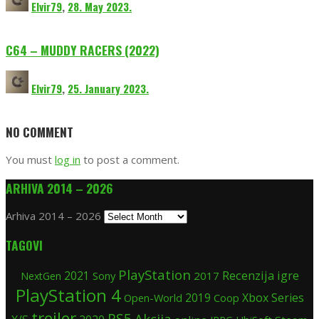
Elvir79
,
28. May 2023.
C64 – MUDDY RACERS (2022)
Elvir79
,
25. January 2023.
NO COMMENT
You must
log in
to post a comment.
ARHIVA 2014 – 2026
Arhiva 2014 – 2026
TAGOVI
PlayStation
Recenzija igre
2021
Sony
2017
NextGen
PlayStation 4
2019
Xbox Series
Open-World
Coop
trejler
PS5
Akcija