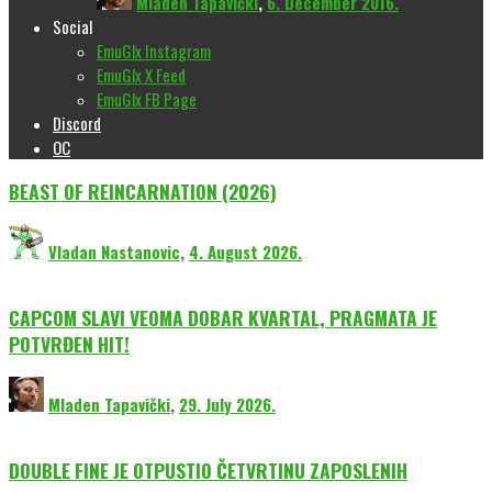
Mladen Tapavički
,
6. December 2016.
Social
EmuGlx Instagram
EmuGlx X Feed
EmuGlx FB Page
Discord
OC
BEAST OF REINCARNATION (2026)
Vladan Nastanovic
,
4. August 2026.
CAPCOM SLAVI VEOMA DOBAR KVARTAL, PRAGMATA JE
POTVRĐEN HIT!
Mladen Tapavički
,
29. July 2026.
DOUBLE FINE JE OTPUSTIO ČETVRTINU ZAPOSLENIH