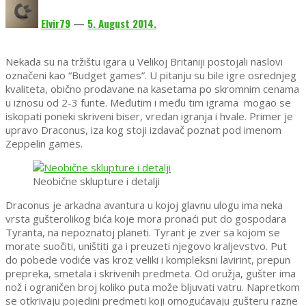
Elvir79
—
5. August 2014.
Nekada su na tržištu igara u Velikoj Britaniji postojali naslovi
označeni kao “Budget games”. U pitanju su bile igre osrednjeg
kvaliteta, obično prodavane na kasetama po skromnim cenama
u iznosu od 2-3 funte. Međutim i među tim igrama mogao se
iskopati poneki skriveni biser, vredan igranja i hvale. Primer je
upravo Draconus, iza kog stoji izdavač poznat pod imenom
Zeppelin games.
Neobične sklupture i detalji
Draconus je arkadna avantura u kojoj glavnu ulogu ima neka
vrsta gušterolikog bića koje mora pronaći put do gospodara
Tyranta, na nepoznatoj planeti. Tyrant je zver sa kojom se
morate suočiti, uništiti ga i preuzeti njegovo kraljevstvo. Put
do pobede vodiće vas kroz veliki i kompleksni lavirint, prepun
prepreka, smetala i skrivenih predmeta. Od oružja, gušter ima
nož i ograničen broj koliko puta može bljuvati vatru. Napretkom
se otkrivaju pojedini predmeti koji omogućavaju gušteru razne