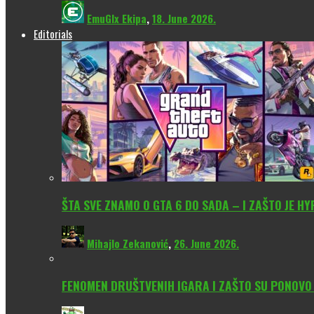
EmuGlx Ekipa
,
18. June 2026.
Editorials
ŠTA SVE ZNAMO O GTA 6 DO SADA – I ZAŠTO JE H
Mihajlo Zekanović
,
26. June 2026.
FENOMEN DRUŠTVENIH IGARA I ZAŠTO SU PONOV