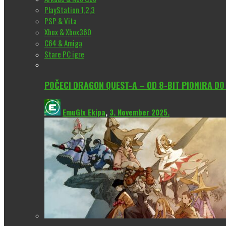
PlayStation 1,2,3
PSP & Vita
Xbox & Xbox360
C64 & Amiga
Stare PC igre
POČECI DRAGON QUEST-A – OD 8-BIT PIONIRA D
EmuGlx Ekipa
,
3. November 2025.