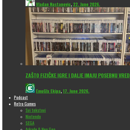
Vladan Nastanovic
,
22. June 2026.
ZAŠTO FIZIČKE IGRE I DALJE IMAJU POSEBNU VRE
EmuGlx Ekipa
,
17. June 2026.
Podcast
Retro Games
Svi tekstovi
Nintendo
SEGA
Arkade & Neo Geo