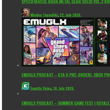
SPECIFIKACIJE RADA METAL GEAR SOLID VOL.2 KO
Mladen Tapavički
,
22. July 2026.
EMUGLX PODCAST – GTA 6 PRE-ORDERI, XBOX PROM
EmuGlx Ekipa
,
18. July 2026.
EMUGLX PODCAST – SUMMER GAME FEST I OSTALE