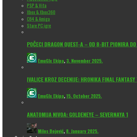
PSP & Vita
Xbox & Xbox360
C64 & Amiga
Stare PC igre
POČECI DRAGON QUEST-A – OD 8-BIT PIONIRA D
EmuGlx Ekipa
,
3. November 2025.
IVALICE KROZ DECENIJE: HRONIKA FINAL FANTASY
EmuGlx Ekipa
,
15. October 2025.
ANATOMIJA NIVOA: GOLDENEYE – SEVERNAYA 1
Milos Bojović
,
8. January 2025.