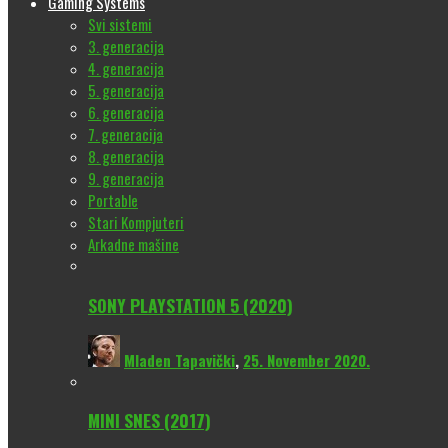
Gaming Systems
Svi sistemi
3. generacija
4. generacija
5. generacija
6. generacija
7. generacija
8. generacija
9. generacija
Portable
Stari Kompjuteri
Arkadne mašine
SONY PLAYSTATION 5 (2020)
Mladen Tapavički
,
25. November 2020.
MINI SNES (2017)