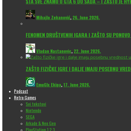
ŠTA SVE ZNAMO O GTA 6 DO SADA – I ZAŠTO JE H
Mihajlo Zekanović
,
26. June 2026.
FENOMEN DRUŠTVENIH IGARA I ZAŠTO SU PONOV
Vladan Nastanovic
,
22. June 2026.
ZAŠTO FIZIČKE IGRE I DALJE IMAJU POSEBNU VRE
EmuGlx Ekipa
,
17. June 2026.
Podcast
Retro Games
Svi tekstovi
Nintendo
SEGA
Arkade & Neo Geo
PlayStation 1,2,3