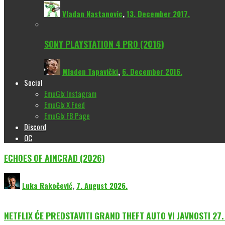
Vladan Nastanovic
,
13. December 2017.
SONY PLAYSTATION 4 PRO (2016)
Mladen Tapavički
,
6. December 2016.
Social
EmuGlx Instagram
EmuGlx X Feed
EmuGlx FB Page
Discord
OC
ECHOES OF AINCRAD (2026)
Luka Rakočević
,
7. August 2026.
NETFLIX ĆE PREDSTAVITI GRAND THEFT AUTO VI JAVNOSTI 27.