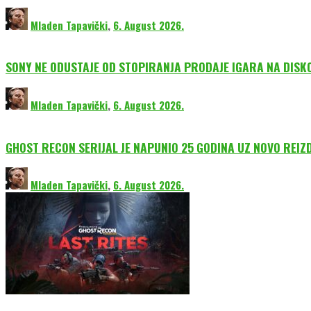
Mladen Tapavički
,
6. August 2026.
SONY NE ODUSTAJE OD STOPIRANJA PRODAJE IGARA NA DISK
Mladen Tapavički
,
6. August 2026.
GHOST RECON SERIJAL JE NAPUNIO 25 GODINA UZ NOVO REIZ
Mladen Tapavički
,
6. August 2026.