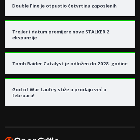
Double Fine je otpustio četvrtinu zaposlenih
Trejler i datum premijere nove STALKER 2
ekspanzije
Tomb Raider Catalyst je odložen do 2028. godine
God of War Laufey stiže u prodaju već u
februaru!