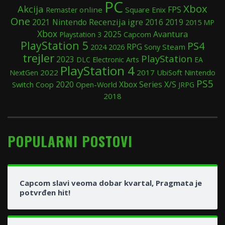
PC
Xbox
Akcija
FPS
online
Square Enix
Remaster
One
Recenzija igre
Nintendo
2019
2021
2016
2015
MP
Xbox
2025
Avantura
Playstation 3
Capcom
PlayStation 5
PS4
RPG
2024
Sony
Steam
2026
trejler
PlayStation
2023
DLC
Electronic Arts
EA
PlayStation 4
2022
2017
UbiSoft
Nintendo
NextGen
PS5
2020
Xbox Series X/S
Switch
Coop
Open-World
JRPG
2018
POPULARNI POSTOVI
Capcom slavi veoma dobar kvartal, Pragmata je
potvrđen hit!