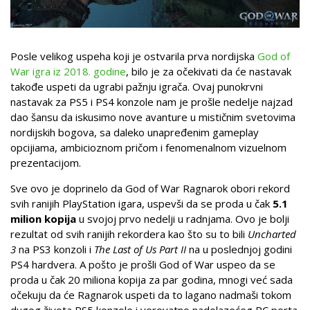
Posle velikog uspeha koji je ostvarila prva nordijska
God of
War igra iz 2018. godine
, bilo je za očekivati da će nastavak
takođe uspeti da ugrabi pažnju igrača. Ovaj punokrvni
nastavak za PS5 i PS4 konzole nam je prošle nedelje najzad
dao šansu da iskusimo nove avanture u mističnim svetovima
nordijskih bogova, sa daleko unapređenim gameplay
opcijiama, ambicioznom pričom i fenomenalnom vizuelnom
prezentacijom.
Sve ovo je doprinelo da God of War Ragnarok obori rekord
svih ranijih PlayStation igara, uspevši da se proda u čak
5.1
milion kopija
u svojoj prvo nedelji u radnjama. Ovo je bolji
rezultat od svih ranijih rekordera kao što su to bili
Uncharted
3
na PS3 konzoli i
The Last of Us Part II
na u poslednjoj godini
PS4 hardvera. A pošto je prošli God of War uspeo da se
proda u čak 20 miliona kopija za par godina, mnogi već sada
očekuju da će Ragnarok uspeti da to lagano nadmaši tokom