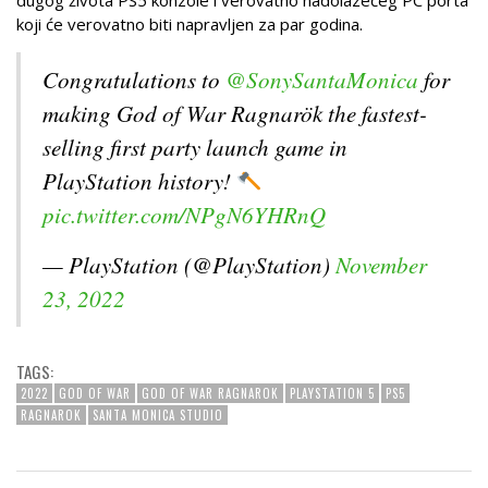
dugog života PS5 konzole i verovatno nadolazećeg PC porta
koji će verovatno biti napravljen za par godina.
Congratulations to
@SonySantaMonica
for
making God of War Ragnarök the fastest-
selling first party launch game in
PlayStation history!
pic.twitter.com/NPgN6YHRnQ
— PlayStation (@PlayStation)
November
23, 2022
TAGS:
2022
GOD OF WAR
GOD OF WAR RAGNAROK
PLAYSTATION 5
PS5
RAGNAROK
SANTA MONICA STUDIO