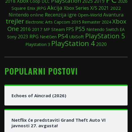
PlayStation
Xbox
2025
2019
2018
Coop
DLC
2026
Akcija
Xbox Series X/S
Square Enix
2021
2022
JRPG
Recenzija igre
Nintendo
Avantura
online
Open-World
trejler
Xbox
2015
2024
Electronic Arts
Capcom
Remaster
One
PS5
FPS
2016
2017
Steam
Nintendo Switch
MP
EA
PlayStation 5
PS4
RPG
Sony
2023
UbiSoft
NextGen
PlayStation 4
2020
Playstation 3
POPULARNI POSTOVI
Echoes of Aincrad (2026)
Netflix će predstaviti Grand Theft Auto VI
javnosti 27. avgusta!