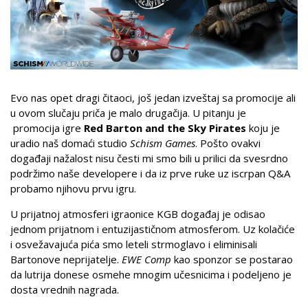
Evo nas opet dragi čitaoci, još jedan izveštaj sa promocije ali
u ovom slučaju priča je malo drugačija. U pitanju je
promocija igre
Red Barton and the Sky Pirates
koju je
uradio naš domaći studio
Schism Games
. Pošto ovakvi
događaji nažalost nisu česti mi smo bili u prilici da svesrdno
podržimo naše developere i da iz prve ruke uz iscrpan Q&A
probamo njihovu prvu igru.
U prijatnoj atmosferi igraonice KGB događaj je odisao
jednom prijatnom i entuzijastičnom atmosferom. Uz kolačiće
i osvežavajuća pića smo leteli strmoglavo i eliminisali
Bartonove neprijatelje.
EWE Comp
kao sponzor se postarao
da lutrija donese osmehe mnogim učesnicima i podeljeno je
dosta vrednih nagrada.