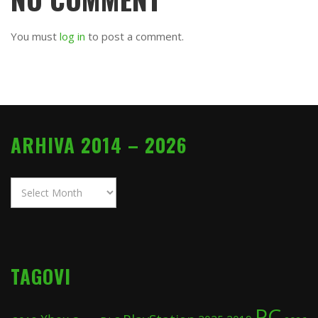
You must
log in
to post a comment.
ARHIVA 2014 – 2026
Arhiva
2014
–
2026
TAGOVI
PC