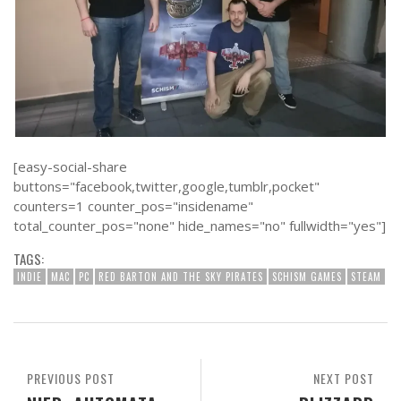
[easy-social-share
buttons="facebook,twitter,google,tumblr,pocket"
counters=1 counter_pos="insidename"
total_counter_pos="none" hide_names="no" fullwidth="yes"]
TAGS:
INDIE
MAC
PC
RED BARTON AND THE SKY PIRATES
SCHISM GAMES
STEAM
PREVIOUS POST
NEXT POST