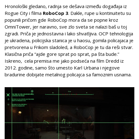
Hronološki gledano, radnja se dešava između događaja iz
Rogue City i filma
RoboCop 3
. Dakle, rupe u kontinuitetu su
popunili pričom gde RoboCop mora da se popne kroz
OmniTower, jer naravno, sve zlo sveta se nalazi baš u toj
zgradi. Priča je jednostavna i lako shvatljiva. OCP tehnologija
je ukradena, policijska stanica je u haosu, gomila policajaca je
pretvorena u Frikom sladoled, a RoboCop je tu da reši stvar.
Klasična priča “ajde gore sprat po sprat, pa šta bude.”
Iskreno, cela premisa me jako podseća na film Dredd iz
2012. godine, samo što umesto Karl Urbana i njegove
bradurine dobijate metalnog policajca sa famoznim usnama.