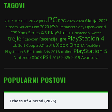
TAGOVI
PC
Akcija
RPG
2017
2022
2026
2024
2023
MP
DLC
JRPG
PS5
2020
Steam
Square Enix
Sony
Open-World
Remaster
PlayStation
FPS
Xbox Series X/S
Nintendo Switch
PlayStation 4
trejler
Recenzija igre
Capcom
Xbox One
UbiSoft
Coop
2021
2016
EA
NextGen
PlayStation 5
2018
online
Playstation 3
Electronic Arts
PS4
Xbox
Nintendo
2025
2019
Avantura
2015
POPULARNI POSTOVI
Echoes of Aincrad (2026)