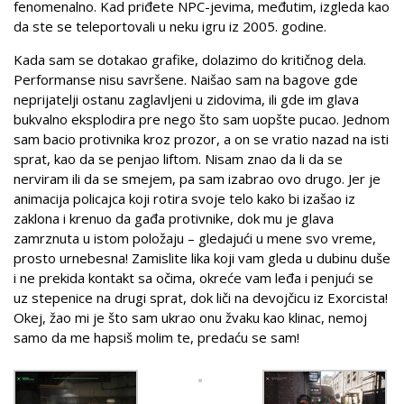
fenomenalno. Kad priđete NPC-jevima, međutim, izgleda kao
da ste se teleportovali u neku igru iz 2005. godine.
Kada sam se dotakao grafike, dolazimo do kritičnog dela.
Performanse nisu savršene. Naišao sam na bagove gde
neprijatelji ostanu zaglavljeni u zidovima, ili gde im glava
bukvalno eksplodira pre nego što sam uopšte pucao. Jednom
sam bacio protivnika kroz prozor, a on se vratio nazad na isti
sprat, kao da se penjao liftom. Nisam znao da li da se
nerviram ili da se smejem, pa sam izabrao ovo drugo. Jer je
animacija policajca koji rotira svoje telo kako bi izašao iz
zaklona i krenuo da gađa protivnike, dok mu je glava
zamrznuta u istom položaju – gledajući u mene svo vreme,
prosto urnebesna! Zamislite lika koji vam gleda u dubinu duše
i ne prekida kontakt sa očima, okreće vam leđa i penjući se
uz stepenice na drugi sprat, dok liči na devojčicu iz Exorcista!
Okej, žao mi je što sam ukrao onu žvaku kao klinac, nemoj
samo da me hapsiš molim te, predaću se sam!