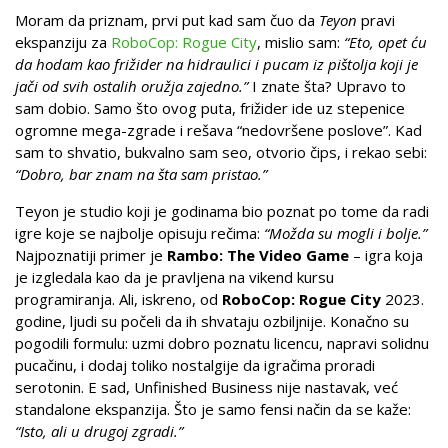
Moram da priznam, prvi put kad sam čuo da
Teyon
pravi
ekspanziju za
RoboCop: Rogue City
, mislio sam:
“Eto, opet ću
da hodam kao frižider na hidraulici i pucam iz pištolja koji je
jači od svih ostalih oružja zajedno.”
I znate šta? Upravo to
sam dobio. Samo što ovog puta, frižider ide uz stepenice
ogromne mega-zgrade i rešava “nedovršene poslove”. Kad
sam to shvatio, bukvalno sam seo, otvorio čips, i rekao sebi:
“Dobro, bar znam na šta sam pristao.”
Teyon je studio koji je godinama bio poznat po tome da radi
igre koje se najbolje opisuju rečima:
“Možda su mogli i bolje.”
Najpoznatiji primer je
Rambo: The Video Game
– igra koja
je izgledala kao da je pravljena na vikend kursu
programiranja. Ali, iskreno, od
RoboCop: Rogue City
2023.
godine, ljudi su počeli da ih shvataju ozbiljnije. Konačno su
pogodili formulu: uzmi dobro poznatu licencu, napravi solidnu
pucačinu, i dodaj toliko nostalgije da igračima proradi
serotonin. E sad, Unfinished Business nije nastavak, već
standalone ekspanzija. Što je samo fensi način da se kaže:
“Isto, ali u drugoj zgradi.”