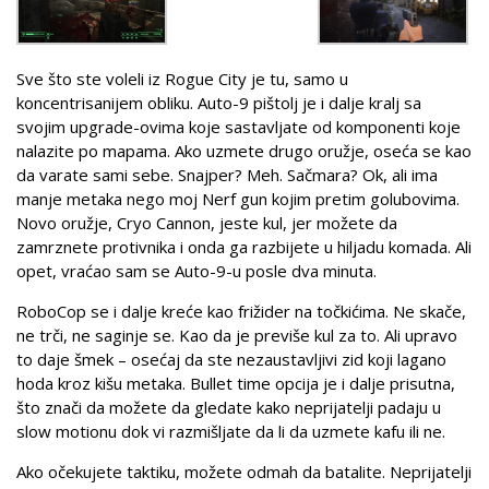
Sve što ste voleli iz Rogue City je tu, samo u
koncentrisanijem obliku. Auto-9 pištolj je i dalje kralj sa
svojim upgrade-ovima koje sastavljate od komponenti koje
nalazite po mapama. Ako uzmete drugo oružje, oseća se kao
da varate sami sebe. Snajper? Meh. Sačmara? Ok, ali ima
manje metaka nego moj Nerf gun kojim pretim golubovima.
Novo oružje, Cryo Cannon, jeste kul, jer možete da
zamrznete protivnika i onda ga razbijete u hiljadu komada. Ali
opet, vraćao sam se Auto-9-u posle dva minuta.
RoboCop se i dalje kreće kao frižider na točkićima. Ne skače,
ne trči, ne saginje se. Kao da je previše kul za to. Ali upravo
to daje šmek – osećaj da ste nezaustavljivi zid koji lagano
hoda kroz kišu metaka. Bullet time opcija je i dalje prisutna,
što znači da možete da gledate kako neprijatelji padaju u
slow motionu dok vi razmišljate da li da uzmete kafu ili ne.
Ako očekujete taktiku, možete odmah da batalite. Neprijatelji