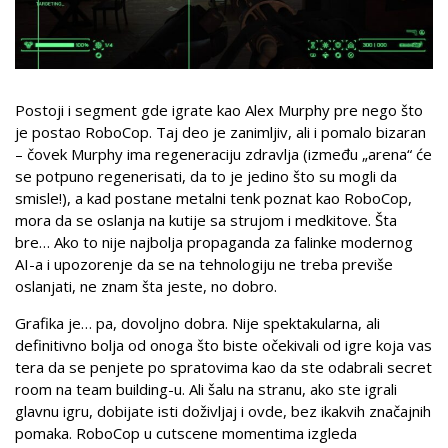
Postoji i segment gde igrate kao Alex Murphy pre nego što
je postao RoboCop. Taj deo je zanimljiv, ali i pomalo bizaran
– čovek Murphy ima regeneraciju zdravlja (između „arena“ će
se potpuno regenerisati, da to je jedino što su mogli da
smisle!), a kad postane metalni tenk poznat kao RoboCop,
mora da se oslanja na kutije sa strujom i medkitove. Šta
bre… Ako to nije najbolja propaganda za falinke modernog
AI-a i upozorenje da se na tehnologiju ne treba previše
oslanjati, ne znam šta jeste, no dobro.
Grafika je… pa, dovoljno dobra. Nije spektakularna, ali
definitivno bolja od onoga što biste očekivali od igre koja vas
tera da se penjete po spratovima kao da ste odabrali secret
room na team building-u. Ali šalu na stranu, ako ste igrali
glavnu igru, dobijate isti doživljaj i ovde, bez ikakvih značajnih
pomaka. RoboCop u cutscene momentima izgleda