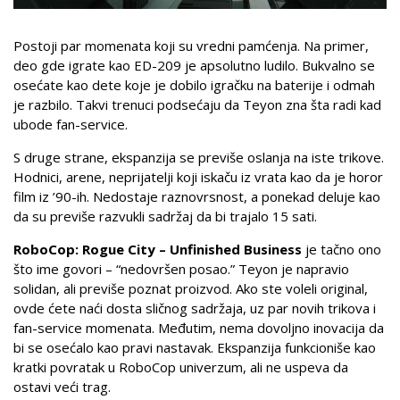
Postoji par momenata koji su vredni pamćenja. Na primer,
deo gde igrate kao ED-209 je apsolutno ludilo. Bukvalno se
osećate kao dete koje je dobilo igračku na baterije i odmah
je razbilo. Takvi trenuci podsećaju da Teyon zna šta radi kad
ubode fan-service.
S druge strane, ekspanzija se previše oslanja na iste trikove.
Hodnici, arene, neprijatelji koji iskaču iz vrata kao da je horor
film iz ’90-ih. Nedostaje raznovrsnost, a ponekad deluje kao
da su previše razvukli sadržaj da bi trajalo 15 sati.
RoboCop: Rogue City – Unfinished Business
je tačno ono
što ime govori – “nedovršen posao.” Teyon je napravio
solidan, ali previše poznat proizvod. Ako ste voleli original,
ovde ćete naći dosta sličnog sadržaja, uz par novih trikova i
fan-service momenata. Međutim, nema dovoljno inovacija da
bi se osećalo kao pravi nastavak. Ekspanzija funkcioniše kao
kratki povratak u RoboCop univerzum, ali ne uspeva da
ostavi veći trag.