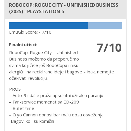
ROBOCOP: ROGUE CITY - UNFINISHED BUSINESS
(2025) - PLAYSTATION 5
EmuGlx Score: -
7/10
7/10
Finalni utisci:
RoboCop: Rogue City – Unfinished
Business možemo da preporučimo
svima koji žele još RoboCopa i nisu
alergični na reciklirane ideje i bagove – ipak, nemojte
očekivati revoluciju.
PROS:
– Auto-9 i dalje pruža apsolutni užitak u pucanju
– Fan-service momenat sa ED-209
– Bullet time
– Cryo Cannon donosi bar malu dozu osveženja
-Bagovi koji su komični