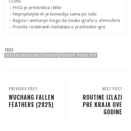
CONS:
– Priča je predvidiva i kliše
– Neprijateljski AI je komedija sama po sebi
– Bagovi i animacije mogu da izvuku igrača iz atmosfere
– Previše recikliranih mehanika iz prethodne igre
TAGS:
2025
RECENZIJA IGRE
ROBOCOP
ROBOCOP: ROGUE CITY
PREVIOUS POST
NEXT POST
WUCHANG FALLEN
ROUTINE IZLAZI
FEATHERS (2025)
PRE KRAJA OVE
GODINE