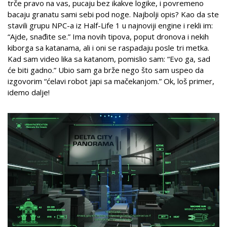
trče pravo na vas, pucaju bez ikakve logike, i povremeno
bacaju granatu sami sebi pod noge. Najbolji opis? Kao da ste
stavili grupu NPC-a iz Half-Life 1 u najnoviji engine i rekli im:
“Ajde, snađite se.” Ima novih tipova, poput dronova i nekih
kiborga sa katanama, ali i oni se raspadaju posle tri metka.
Kad sam video lika sa katanom, pomislio sam: “Evo ga, sad
će biti gadno.” Ubio sam ga brže nego što sam uspeo da
izgovorim “ćelavi robot japi sa mačekanjom.” Ok, loš primer,
idemo dalje!