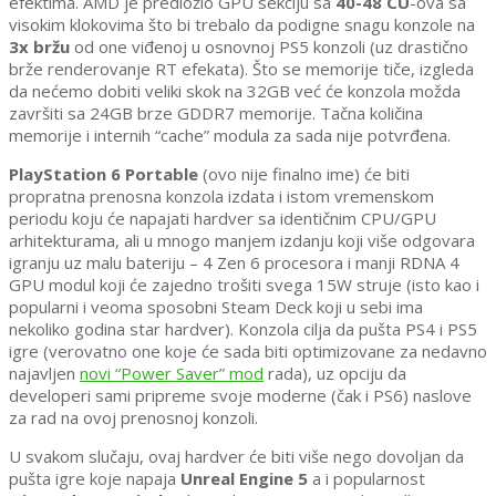
efektima. AMD je predložio GPU sekciju sa
40-48 CU
-ova sa
visokim klokovima što bi trebalo da podigne snagu konzole na
3x bržu
od one viđenoj u osnovnoj PS5 konzoli (uz drastično
brže renderovanje RT efekata). Što se memorije tiče, izgleda
da nećemo dobiti veliki skok na 32GB već će konzola možda
završiti sa 24GB brze GDDR7 memorije. Tačna količina
memorije i internih “cache” modula za sada nije potvrđena.
PlayStation 6 Portable
(ovo nije finalno ime) će biti
propratna prenosna konzola izdata i istom vremenskom
periodu koju će napajati hardver sa identičnim CPU/GPU
arhitekturama, ali u mnogo manjem izdanju koji više odgovara
igranju uz malu bateriju – 4 Zen 6 procesora i manji RDNA 4
GPU modul koji će zajedno trošiti svega 15W struje (isto kao i
popularni i veoma sposobni Steam Deck koji u sebi ima
nekoliko godina star hardver). Konzola cilja da pušta PS4 i PS5
igre (verovatno one koje će sada biti optimizovane za nedavno
najavljen
novi “Power Saver” mod
rada), uz opciju da
developeri sami pripreme svoje moderne (čak i PS6) naslove
za rad na ovoj prenosnoj konzoli.
U svakom slučaju, ovaj hardver će biti više nego dovoljan da
pušta igre koje napaja
Unreal Engine 5
a i popularnost