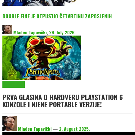
DOUBLE FINE JE OTPUSTIO ČETVRTINU ZAPOSLENIH
Mladen Tapavički
,
29. July 2026.
EmuGlx Vesti
PRVA GLASINA O HARDVERU PLAYSTATION 6
KONZOLE I NJENE PORTABLE VERZIJE!
Mladen Tapavički
—
2. August 2025.