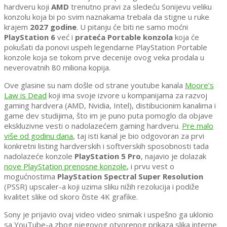
hardveru koji
AMD
trenutno pravi za sledeću Sonijevu veliku
konzolu koja bi po svim naznakama trebala da stigne u ruke
krajem
2027 godine
. U pitanju će biti ne samo moćni
PlayStation 6
već i
prateća Portable konzola
koja će
pokušati da ponovi uspeh legendarne PlayStation Portable
konzole koja se tokom prve decenije ovog veka prodala u
neverovatnih 80 miliona kopija.
Ove glasine su nam došle od strane youtube kanala
Moore’s
Law is Dead
koji ima svoje izvore u kompanijama za razvoj
gaming hardvera (AMD, Nvidia, Intel), distibucionim kanalima i
game dev studijima, što im je puno puta pomoglo da objave
ekskluzivne vesti o nadolazećem gaming hardveru.
Pre malo
više od godinu dana
, taj isti kanal je bio odgovoran za prvi
konkretni listing hardverskih i softverskih sposobnosti tada
nadolazeće konzole
PlayStation 5 Pro
, najavio je dolazak
nove PlayStation prenosne konzole
, i prvu vest o
mogućnostima
PlayStation Spectral Super Resolution
(PSSR) upscaler-a koji uzima sliku nižih rezolucija i podiže
kvalitet slike od skoro čiste 4K grafike.
Sony je prijavio ovaj video video snimak i uspešno ga uklonio
sa YouTube-a zbog njegovog otvorenog prikaza slika interne