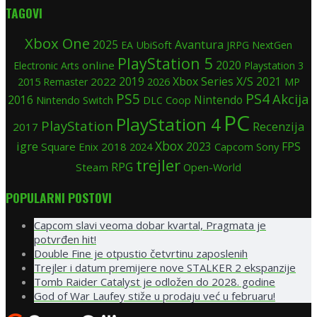
TAGOVI
Xbox One
2025
Avantura
UbiSoft
EA
JRPG
NextGen
PlayStation 5
2020
online
Electronic Arts
Playstation 3
2019
Xbox Series X/S
2015
2022
2021
Remaster
2026
MP
PS5
PS4
Akcija
Nintendo
2016
Nintendo Switch
Coop
DLC
PC
PlayStation 4
PlayStation
Recenzija
2017
Xbox
igre
FPS
Square Enix
2018
2024
2023
Sony
Capcom
trejler
RPG
Steam
Open-World
POPULARNI POSTOVI
Capcom slavi veoma dobar kvartal, Pragmata je
potvrđen hit!
Double Fine je otpustio četvrtinu zaposlenih
Trejler i datum premijere nove STALKER 2 ekspanzije
Tomb Raider Catalyst je odložen do 2028. godine
God of War Laufey stiže u prodaju već u februaru!