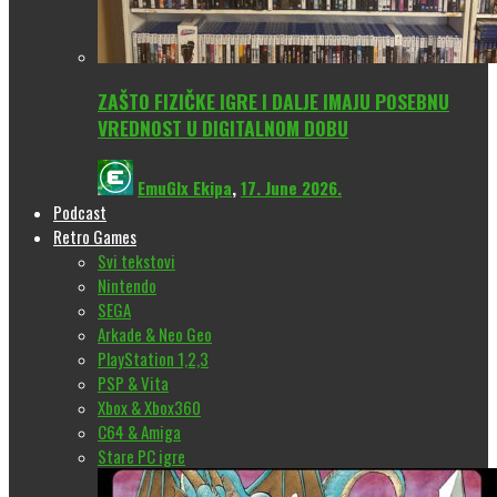
ZAŠTO FIZIČKE IGRE I DALJE IMAJU POSEBNU
VREDNOST U DIGITALNOM DOBU
EmuGlx Ekipa
,
17. June 2026.
Podcast
Retro Games
Svi tekstovi
Nintendo
SEGA
Arkade & Neo Geo
PlayStation 1,2,3
PSP & Vita
Xbox & Xbox360
C64 & Amiga
Stare PC igre