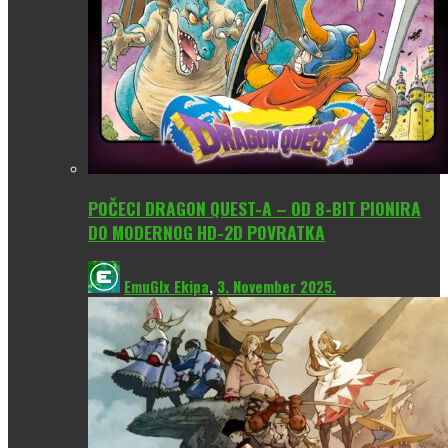
POČECI DRAGON QUEST-A – OD 8-BIT PIONIRA
DO MODERNOG HD-2D POVRATKA
EmuGlx Ekipa
,
3. November 2025.