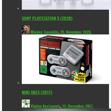
SONY PLAYSTATION 5 (2020)
Mladen Tapavički
,
25. November 2020.
MINI SNES (2017)
Vladan Nastanovic
,
13. December 2017.