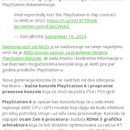
PlayStation dokumentacije.
Intel reportedly lost the PlayStation 6 chip contract
to AMD in 2022.
https://t.co/YA197TfmdE
pic.twitter.com/JEgJLCWy6Z
— IGN (@IGN)
September 16, 2024
Najnovija vest od MILD-a
se nadovezuje na ranije najavljenu
vest da je
AMD osvojio ugovor za pravljenje sledeće
PlayStation konzole
, ali sada imamo i konkretne informacije o
hardverskim mogućnostima konzole koju je AMD pre par
godina predložio PlayStation-u.
Nova generacija konzola će se sadržati od dva odvojena
hardvera –
kućne konzole PlayStation 6 i propratne
prenosne konzole
koja će moći da pušta PS4 i PS5 igre!
PlayStation 6
je opisan kao konzola koja će u sebi imati
najnovije AMD CPU i GPU module koji ciljaju da budu efektivni
pri nižoj potrošnji struje i uz nižu cenu proizvodnje. Konzolu će
napajati
osam Zen 6 procesora
i buduća
RDNA 5 grafička
arhitektura
koja će biti dodatno optimizovana za rad sa RT