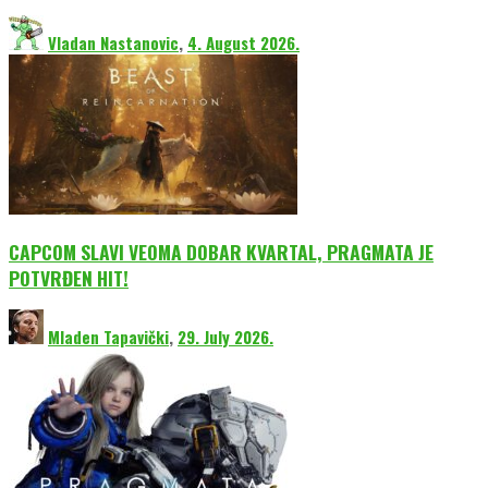
Vladan Nastanovic
,
4. August 2026.
CAPCOM SLAVI VEOMA DOBAR KVARTAL, PRAGMATA JE
POTVRĐEN HIT!
Mladen Tapavički
,
29. July 2026.