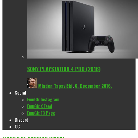
SONY PLAYSTATION 4 PRO (2016)
Mladen Tapavički
,
6. December 2016.
Social
EmuGlx Instagram
EmuGlx X Feed
EmuGlx FB Page
Discord
OC