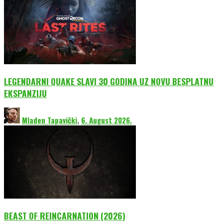
LEGENDARNI QUAKE SLAVI 30 GODINA UZ NOVU BESPLATNU
EKSPANZIJU
Mladen Tapavički
,
6. August 2026.
BEAST OF REINCARNATION (2026)