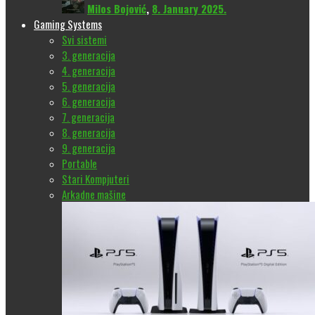
Milos Bojović
,
8. January 2025.
Gaming Systems
Svi sistemi
3. generacija
4. generacija
5. generacija
6. generacija
7. generacija
8. generacija
9. generacija
Portable
Stari Kompjuteri
Arkadne mašine