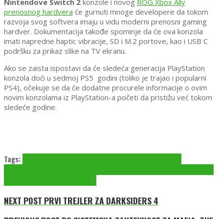
Nintendove Switch 2
konzole i novog
ROG Xbox Ally
prenosnog hardvera
će gurnuti mnoge developere da tokom
razvoja svog softvera imaju u vidu moderni prenosni gaming
hardver. Dokumentacija takođe spominje da će ova konzola
imati napredne haptic vibracije, SD i M.2 portove, kao i USB C
podršku za prikaz slike na TV ekranu.
Ako se zaista ispostavi da će sledeća generacija PlayStation
konzola doći u sedmoj PS5 godini (toliko je trajao i popularni
PS4), očekuje se da će dodatne procurele informacije o ovim
novim konzolama iz PlayStation-a početi da pristižu već tokom
sledeće godine.
Tags:
2024
AMD
MLID
moore law is dead
PlayStation
PlayStation
5
PlayStation 6
PlayStation Portable
PlayStation Portal
Playstation Vita
PS
Vita
PS6
PSP
RDNA
Sony
Vita
Zen 6
NEXT POST
PRVI TREJLER ZA DARKSIDERS 4