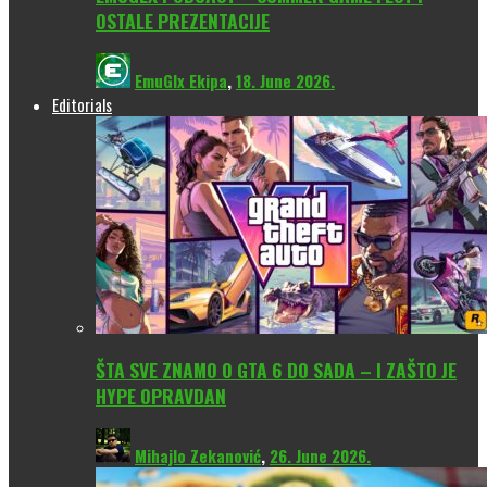
OSTALE PREZENTACIJE
EmuGlx Ekipa
,
18. June 2026.
Editorials
ŠTA SVE ZNAMO O GTA 6 DO SADA – I ZAŠTO JE
HYPE OPRAVDAN
Mihajlo Zekanović
,
26. June 2026.