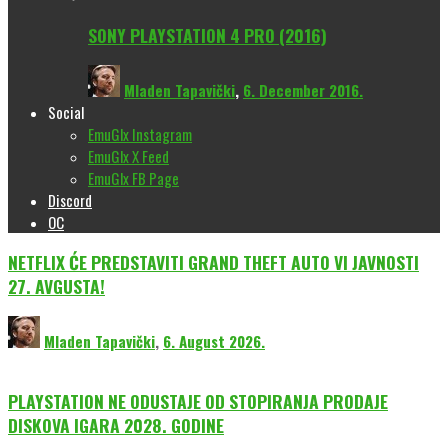
SONY PLAYSTATION 4 PRO (2016)
Mladen Tapavički
,
6. December 2016.
Social
EmuGlx Instagram
EmuGlx X Feed
EmuGlx FB Page
Discord
OC
NETFLIX ĆE PREDSTAVITI GRAND THEFT AUTO VI JAVNOSTI
27. AVGUSTA!
Mladen Tapavički
,
6. August 2026.
PLAYSTATION NE ODUSTAJE OD STOPIRANJA PRODAJE
DISKOVA IGARA 2028. GODINE