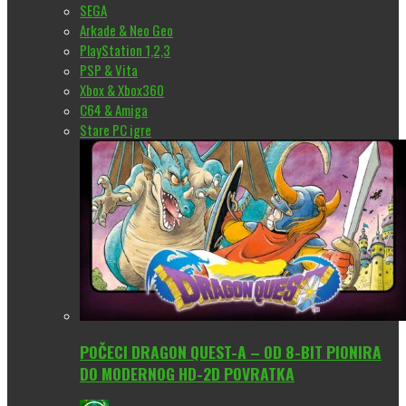
SEGA
Arkade & Neo Geo
PlayStation 1,2,3
PSP & Vita
Xbox & Xbox360
C64 & Amiga
Stare PC igre
POČECI DRAGON QUEST-A – OD 8-BIT PIONIRA
DO MODERNOG HD-2D POVRATKA