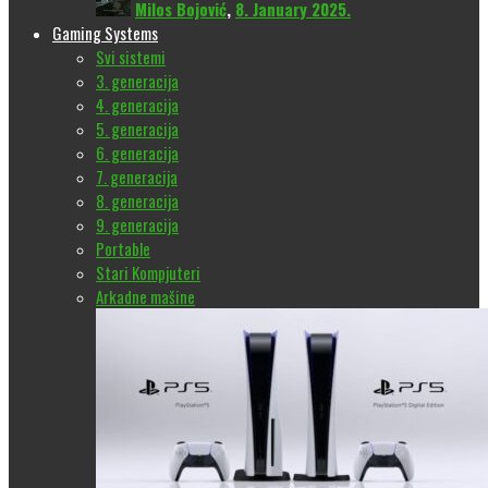
Milos Bojović
,
8. January 2025.
Gaming Systems
Svi sistemi
3. generacija
4. generacija
5. generacija
6. generacija
7. generacija
8. generacija
9. generacija
Portable
Stari Kompjuteri
Arkadne mašine