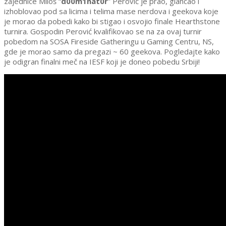
zajednice Miloš “
d00m1nat0r
” Perović je prao, glancao i
izhoblovao pod sa licima i telima mase nerdova i geekova koje
je morao da pobedi kako bi stigao i osvojio finale Hearthstone
turnira. Gospodin Perović kvalifikovao se na za ovaj turnir
pobedom na SOSA Fireside Gatheringu u Gaming Centru, NS,
gde je morao samo da pregazi ~ 60 geekova. Pogledajte kako
je odigran finalni meč na IESF koji je doneo pobedu Srbiji!