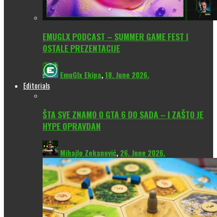
EMUGLX PODCAST – SUMMER GAME FEST I
OSTALE PREZENTACIJE
EmuGlx Ekipa
,
18. June 2026.
Editorials
ŠTA SVE ZNAMO O GTA 6 DO SADA – I ZAŠTO JE
HYPE OPRAVDAN
Mihajlo Zekanović
,
26. June 2026.