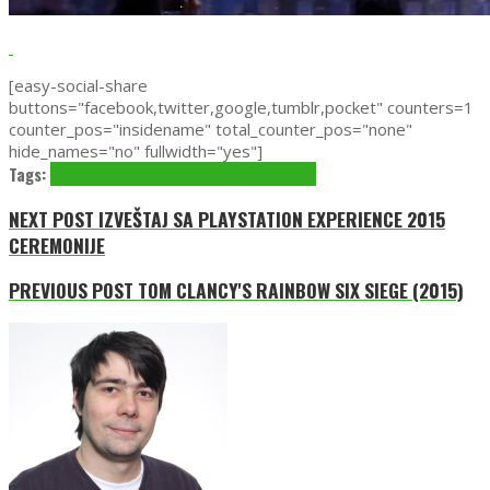
[easy-social-share
buttons="facebook,twitter,google,tumblr,pocket" counters=1
counter_pos="insidename" total_counter_pos="none"
hide_names="no" fullwidth="yes"]
Tags:
2015
d00m1nat0r
e-sport
Hearthstone
IESF
NEXT POST
IZVEŠTAJ SA PLAYSTATION EXPERIENCE 2015
CEREMONIJE
PREVIOUS POST
TOM CLANCY'S RAINBOW SIX SIEGE (2015)