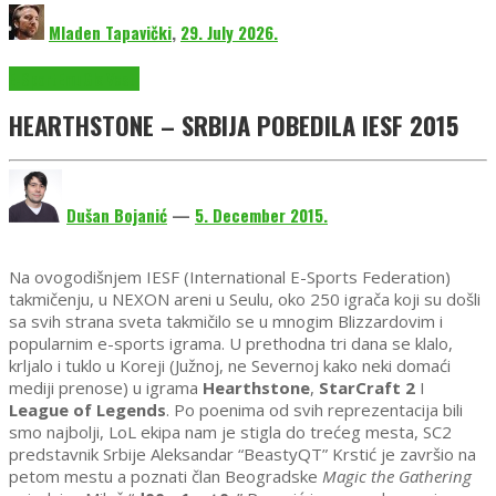
Mladen Tapavički
,
29. July 2026.
E-Sport
EmuGlx Vesti
HEARTHSTONE – SRBIJA POBEDILA IESF 2015
Dušan Bojanić
—
5. December 2015.
Na ovogodišnjem IESF (International E-Sports Federation)
takmičenju, u NEXON areni u Seulu, oko 250 igrača koji su došli
sa svih strana sveta takmičilo se u mnogim Blizzardovim i
popularnim e-sports igrama. U prethodna tri dana se klalo,
krljalo i tuklo u Koreji (Južnoj, ne Severnoj kako neki domaći
mediji prenose) u igrama
Hearthstone
,
StarCraft 2
I
League of Legends
. Po poenima od svih reprezentacija bili
smo najbolji, LoL ekipa nam je stigla do trećeg mesta, SC2
predstavnik Srbije Aleksandar “BeastyQT” Krstić je završio na
petom mestu a poznati član Beogradske
Magic the Gathering