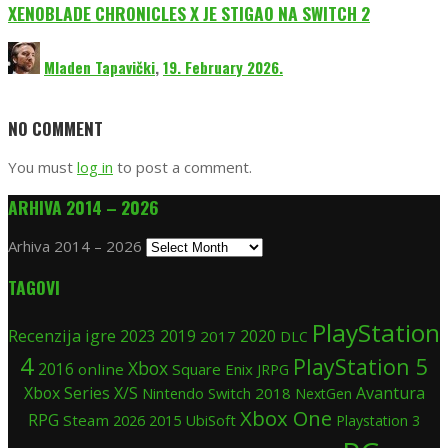
XENOBLADE CHRONICLES X JE STIGAO NA SWITCH 2
Mladen Tapavički
,
19. February 2026.
NO COMMENT
You must
log in
to post a comment.
ARHIVA 2014 – 2026
Arhiva 2014 – 2026
TAGOVI
PlayStation
Recenzija igre
2019
2020
2023
2017
DLC
4
PlayStation 5
Xbox
2016
online
Square Enix
JRPG
Xbox Series X/S
Avantura
Nintendo Switch
2018
NextGen
Xbox One
RPG
Steam
2015
UbiSoft
2026
Playstation 3