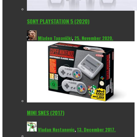
SONY PLAYSTATION 5 (2020)
Mladen Tapavički
,
25. November 2020.
MINI SNES (2017)
Vladan Nastanovic
,
13. December 2017.