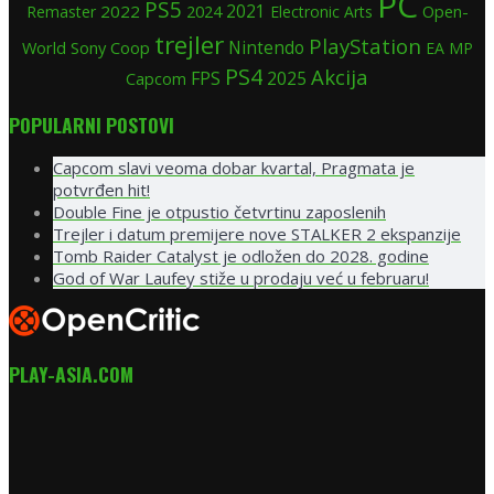
PC
PS5
2022
2024
2021
Open-
Remaster
Electronic Arts
trejler
PlayStation
Nintendo
World
Sony
Coop
EA
MP
PS4
Akcija
FPS
2025
Capcom
POPULARNI POSTOVI
Capcom slavi veoma dobar kvartal, Pragmata je
potvrđen hit!
Double Fine je otpustio četvrtinu zaposlenih
Trejler i datum premijere nove STALKER 2 ekspanzije
Tomb Raider Catalyst je odložen do 2028. godine
God of War Laufey stiže u prodaju već u februaru!
PLAY-ASIA.COM