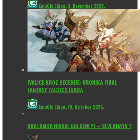
EmuGlx Ekipa
,
3. November 2025.
IVALICE KROZ DECENIJE: HRONIKA FINAL
FANTASY TACTICS IGARA
EmuGlx Ekipa
,
15. October 2025.
ANATOMIJA NIVOA: GOLDENEYE – SEVERNAYA 1