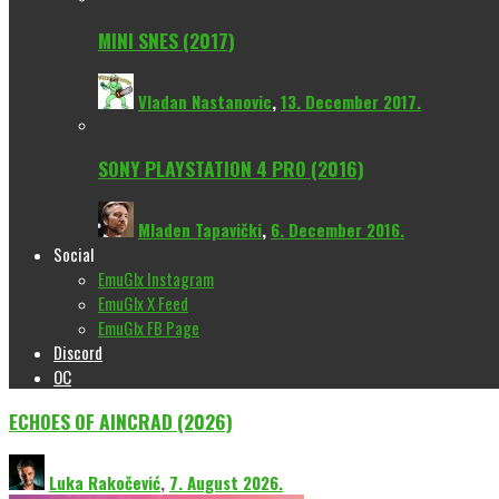
MINI SNES (2017)
Vladan Nastanovic
,
13. December 2017.
SONY PLAYSTATION 4 PRO (2016)
Mladen Tapavički
,
6. December 2016.
Social
EmuGlx Instagram
EmuGlx X Feed
EmuGlx FB Page
Discord
OC
ECHOES OF AINCRAD (2026)
Luka Rakočević
,
7. August 2026.