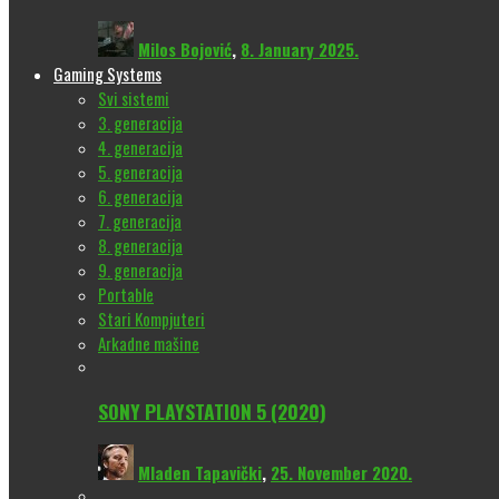
Milos Bojović
,
8. January 2025.
Gaming Systems
Svi sistemi
3. generacija
4. generacija
5. generacija
6. generacija
7. generacija
8. generacija
9. generacija
Portable
Stari Kompjuteri
Arkadne mašine
SONY PLAYSTATION 5 (2020)
Mladen Tapavički
,
25. November 2020.