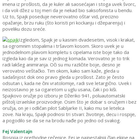
imena iz prošlosti, da je kuler ali saosećajan i stoga uvek švorc,
i da voli džez u toj meri da je nekad bio saksofonista u bendu.
Uz to, Spajk poseduje neverovatno oštar vid, precizno
opažanje, brzu ruku (što koristi pri kockanju i džeparenju) i
poveliku dozu sreće.
Izgledom, Spajk je u kasnim dvadesetim, visok i krakat,
sa ogromnim stopalima i tršavom kosom. Skoro uvek je u
jednodelnom plavom kompletu s cipelama iste boje tako da
izgleda kao da je sav iz jednog komada. Verovatno je to trik
radi lakšeg animiranja. Oči su mu različite boje, desno je
verovatno veštačko. Tim okom, kako sam kaže, gleda u
sadašnjost dok ono pravo gleda u prošlost. Zato je često
odsutan i, kada ne čini vratolomije, radi sve letargično. Uvek i
neizostavno je sa cigaretom u uglu usana, čak i po kiši.
Spajkovo oružje po izboru je Džeriko 941, poluautomatski
pištolj izraelske proizvodnje. Osim što je dobar s oružjem i bez
oružja, on je i odličan pilot Sabljarke II, kako mu se letelica
zove. Na kraju, Spajk podnosi tri stvari: životinje, decu i rospije,
a pogodilo se da se na brodu nađe po jedno od svakog.
Fej Valentajn
Rospija iz prethodne rečenice. Fej je najnestalniji član ekipe na