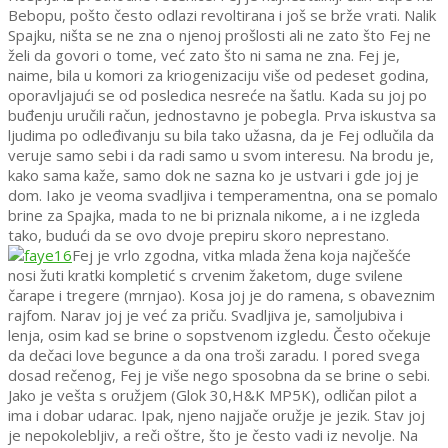
Bebopu, pošto često odlazi revoltirana i još se brže vrati. Nalik
Spajku, ništa se ne zna o njenoj prošlosti ali ne zato što Fej ne
želi da govori o tome, već zato što ni sama ne zna. Fej je,
naime, bila u komori za kriogenizaciju više od pedeset godina,
oporavljajući se od posledica nesreće na šatlu. Kada su joj po
buđenju uručili račun, jednostavno je pobegla. Prva iskustva sa
ljudima po odleđivanju su bila tako užasna, da je Fej odlučila da
veruje samo sebi i da radi samo u svom interesu. Na brodu je,
kako sama kaže, samo dok ne sazna ko je ustvari i gde joj je
dom. Iako je veoma svadljiva i temperamentna, ona se pomalo
brine za Spajka, mada to ne bi priznala nikome, a i ne izgleda
tako, budući da se ovo dvoje prepiru skoro neprestano.
Fej je vrlo zgodna, vitka mlada žena koja najčešće
nosi žuti kratki kompletić s crvenim žaketom, duge svilene
čarape i tregere (mrnjao). Kosa joj je do ramena, s obaveznim
rajfom. Narav joj je već za priču. Svadljiva je, samoljubiva i
lenja, osim kad se brine o sopstvenom izgledu. Često očekuje
da dečaci love begunce a da ona troši zaradu. I pored svega
dosad rečenog, Fej je više nego sposobna da se brine o sebi.
Jako je vešta s oružjem (Glok 30,H&K MP5K), odličan pilot a
ima i dobar udarac. Ipak, njeno najjače oružje je jezik. Stav joj
je nepokolebljiv, a reči oštre, što je često vadi iz nevolje. Na