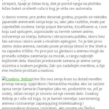
strepeći, Spajk je čekao kraj, dok je pored njega na pločniku
ležao buket orošenih ruža iz kog je virila cev automata.
U davno vreme, pre jedno desetak godina, pojavilo se nekoliko
japanskih animiranih serija koje su, iako jako različite, imale par
zajedničkih osobina. Serije poput Berserka, Escaflowne-a, i ove
koju sad opisujem, uspostavile su termin seinen anime,
ostvarenja za stariju, kulturnu i obrazovanu publiku, skoro bez
fan-servisa i skoro uvek s mračnim epilogom. To je bilo prvo
zlatno doba animea, nastalo posle proboja Ghost in the Shell-a
na zapadno tržište. Po prvi put su gledaoci u animeu mogli da
pronađu ozbiljnu zanimaciju za mozak, u rangu najboljih
književnih dela. Klasičan predstavnik seinena je anime serija
izuzetna u svakom pogledu, čak i po sadašnjim merilima, a čije
ime možete pročitati u naslovu.
Ono što ovu seriju krasi su dotad neviđen
pristup naraciji, sjajni likovi i fantastična muzika. Ako se sećate
opisa serije Samurai Champloo (ako ne, podsetitte se, još je
ovde), sličan recept je stvorio od nje remek delo. Cowboy
Bebop je i više od toga, to je kamen temeljac savremenog
animea i ostvarenje zapanjujućeg intelektualnog i
emocionalnog dosega. Uostalom, ako spojite um Šinčiro