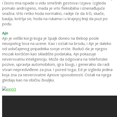
i često ima ispade u vidu smešnih gestova i izjava. Izgleda
pomalo androgeno, mada je vrlo fleksibilna i iznenađujuće
snažna. Vrlo retko hoda normalno, radije će da trči, skače,
baulja, kotrlja se, hoda na rukama i u krajnjoj liniji da puzi po
podu.
Ajn
Ajn je velški korgi koga je Spajk doneo na Bebop posle
neuspelog lova na ucene. Kao i ostali na brodu, i Ajn je daleko
od uobičajenog pripadnika svoje vrste. Budući da je njegov
mozak korišćen kao skladište podataka, Ajn pokazuje
neverovatnu inteligenciju. Može da odgovara na telefonske
pozive, upravlja automobilom, igra šougi, i generalno da radi
stvari nepredviđene za psa. I pored toga, Ed je izgleda jedina
koja zna za neverovatne Ajnove sposobnosti. Ostali na njega
gledaju kao na običnu živuljku.