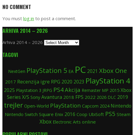
NO COMMENT
You must
log in
to post a comment.
ARHIVA 2014 – 2026
Arhiva 2014 – 2026
TAGOVI
PC
PlayStation 5
Xbox One
2021
NextGen
EA
PlayStation 4
Recenzija igre
RPG
2020
2017
2023
PS4
Akcija
2025
Xbox
2015
Playstation 3
JRPG
Remaster
MP
Series X/S
Avantura
FPS
2019
Sony
2018
2022
2026
DLC
trejler
PlayStation
Nintendo
Open-World
2024
Capcom
PS5
Nintendo Switch
Square Enix
2016
Coop
UbiSoft
Steam
Xbox
online
Electronic Arts
POPULARNI POSTOVI