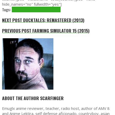
hide_names="no" fullwidth="yes"]
Tags:
1995
Anime
cowboy bebop
Sunrise
NEXT POST
DUCKTALES: REMASTERED (2013)
PREVIOUS POST
FARMING SIMULATOR 15 (2015)
ABOUT THE AUTHOR
SCARFINGER
Emuglx anime reviewer, teacher, radio host, author of AMV 8
and Anime Lektira, self defense aficionado, countryboy, asian