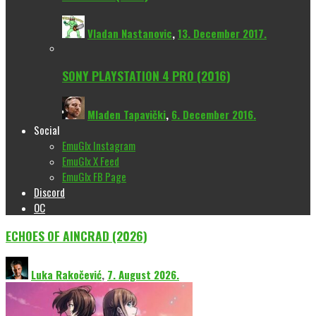
Vladan Nastanovic
,
13. December 2017.
SONY PLAYSTATION 4 PRO (2016)
Mladen Tapavički
,
6. December 2016.
Social
EmuGlx Instagram
EmuGlx X Feed
EmuGlx FB Page
Discord
OC
ECHOES OF AINCRAD (2026)
Luka Rakočević
,
7. August 2026.