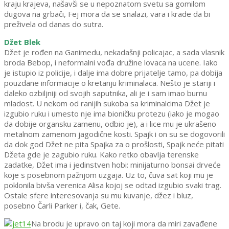
kraju krajeva, našavši se u nepoznatom svetu sa gomilom
dugova na grbači, Fej mora da se snalazi, vara i krade da bi
preživela od danas do sutra.
Džet Blek
Džet je rođen na Ganimedu, nekadašnji policajac, a sada vlasnik
broda Bebop, i neformalni vođa družine lovaca na ucene. Iako
je istupio iz policije, i dalje ima dobre prijatelje tamo, pa dobija
pouzdane informacije o kretanju kriminalaca. Nešto je stariji i
daleko ozbiljniji od svojih saputnika, ali je i sam imao burnu
mladost. U nekom od ranijih sukoba sa kriminalcima Džet je
izgubio ruku i umesto nje ima bioničku protezu (iako je mogao
da dobije organsku zamenu, odbio je), a i lice mu je ukrašeno
metalnom zamenom jagodične kosti. Spajk i on su se dogovorili
da dok god Džet ne pita Spajka za o prošlosti, Spajk neće pitati
Džeta gde je zagubio ruku. Kako retko obavlja terenske
zadatke, Džet ima i jedinstven hobi: minijaturno bonsai drveće
koje s posebnom pažnjom uzgaja. Uz to, čuva sat koji mu je
poklonila bivša verenica Alisa kojoj se odtad izgubio svaki trag.
Ostale sfere interesovanja su mu kuvanje, džez i bluz,
posebno Čarli Parker i, čak, Gete.
Na brodu je upravo on taj koji mora da miri zavađene