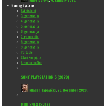
Milos Bojović
,
8. January 2025.
Gaming Systems
Svi sistemi
3. generacija
4. generacija
5. generacija
6. generacija
7. generacija
8. generacija
9. generacija
Portable
Stari Kompjuteri
Arkadne mašine
SONY PLAYSTATION 5 (2020)
Mladen Tapavički
,
25. November 2020.
MINI SNES (2017)