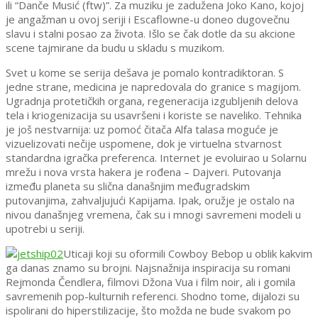
ili “Danče Musić (ftw)”. Za muziku je zadužena Joko Kano, kojoj
je angažman u ovoj seriji i Escaflowne-u doneo dugovečnu
slavu i stalni posao za života. Išlo se čak dotle da su akcione
scene tajmirane da budu u skladu s muzikom.
Svet u kome se serija dešava je pomalo kontradiktoran. S
jedne strane, medicina je napredovala do granice s magijom.
Ugradnja protetičkih organa, regeneracija izgubljenih delova
tela i kriogenizacija su usavršeni i koriste se naveliko. Tehnika
je još nestvarnija: uz pomoć čitača Alfa talasa moguće je
vizuelizovati nečije uspomene, dok je virtuelna stvarnost
standardna igračka preferenca. Internet je evoluirao u Solarnu
mrežu i nova vrsta hakera je rođena – Dajveri. Putovanja
između planeta su slična današnjim međugradskim
putovanjima, zahvaljujući Kapijama. Ipak, oružje je ostalo na
nivou današnjeg vremena, čak su i mnogi savremeni modeli u
upotrebi u seriji.
Uticaji koji su oformili Cowboy Bebop u oblik kakvim
ga danas znamo su brojni. Najsnažnija inspiracija su romani
Rejmonda Čendlera, filmovi Džona Vua i film noir, ali i gomila
savremenih pop-kulturnih referenci. Shodno tome, dijalozi su
ispolirani do hiperstilizacije, što možda ne bude svakom po