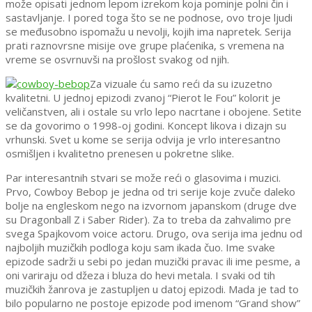
može opisati jednom lepom izrekom koja pominje polni čin i
sastavljanje. I pored toga što se ne podnose, ovo troje ljudi
se međusobno ispomažu u nevolji, kojih ima napretek. Serija
prati raznovrsne misije ove grupe plaćenika, s vremena na
vreme se osvrnuvši na prošlost svakog od njih.
Za vizuale ću samo reći da su izuzetno
kvalitetni. U jednoj epizodi zvanoj “Pierot le Fou” kolorit je
veličanstven, ali i ostale su vrlo lepo nacrtane i obojene. Setite
se da govorimo o 1998-oj godini. Koncept likova i dizajn su
vrhunski. Svet u kome se serija odvija je vrlo interesantno
osmišljen i kvalitetno prenesen u pokretne slike.
Par interesantnih stvari se može reći o glasovima i muzici.
Prvo, Cowboy Bebop je jedna od tri serije koje zvuče daleko
bolje na engleskom nego na izvornom japanskom (druge dve
su Dragonball Z i Saber Rider). Za to treba da zahvalimo pre
svega Spajkovom voice actoru. Drugo, ova serija ima jednu od
najboljih muzičkih podloga koju sam ikada čuo. Ime svake
epizode sadrži u sebi po jedan muzički pravac ili ime pesme, a
oni variraju od džeza i bluza do hevi metala. I svaki od tih
muzičkih žanrova je zastupljen u datoj epizodi. Mada je tad to
bilo popularno ne postoje epizode pod imenom “Grand show”