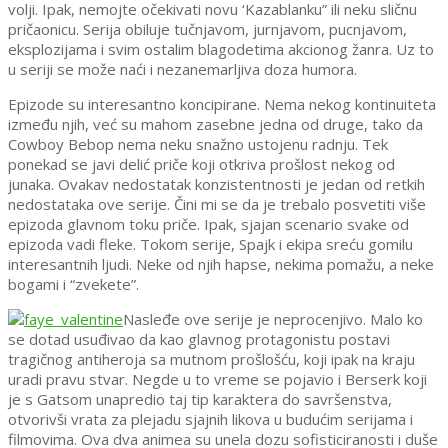
volji. Ipak, nemojte očekivati novu ‘Kazablanku” ili neku sličnu
pričaonicu. Serija obiluje tučnjavom, jurnjavom, pucnjavom,
eksplozijama i svim ostalim blagodetima akcionog žanra. Uz to
u seriji se može naći i nezanemarljiva doza humora.
Epizode su interesantno koncipirane. Nema nekog kontinuiteta
između njih, već su mahom zasebne jedna od druge, tako da
Cowboy Bebop nema neku snažno ustojenu radnju. Tek
ponekad se javi delić priče koji otkriva prošlost nekog od
junaka. Ovakav nedostatak konzistentnosti je jedan od retkih
nedostataka ove serije. Čini mi se da je trebalo posvetiti više
epizoda glavnom toku priče. Ipak, sjajan scenario svake od
epizoda vadi fleke. Tokom serije, Spajk i ekipa sreću gomilu
interesantnih ljudi. Neke od njih hapse, nekima pomažu, a neke
bogami i “zvekete”.
Nasleđe ove serije je neprocenjivo. Malo ko
se dotad usuđivao da kao glavnog protagonistu postavi
tragičnog antiheroja sa mutnom prošlošću, koji ipak na kraju
uradi pravu stvar. Negde u to vreme se pojavio i Berserk koji
je s Gatsom unapredio taj tip karaktera do savršenstva,
otvorivši vrata za plejadu sjajnih likova u budućim serijama i
filmovima. Ova dva animea su unela dozu sofisticiranosti i duše