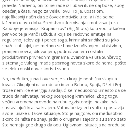
pravde. Naravno, oni to ne rade iz ljubavi ili, ne daj bože, zbog
osećanja časti, nego za veliku lovu. To je, uostalom,
najefikasniji način da se čovek motiviše u to, a i (da se ne
lažemo) u ovo doba. Sredstvo informisanja i motivisanja za
Kauboje je emisija “Krupan ulov” (Big Shots) koju vodi otkačeni
par voditelja Panč i Džudi, a koja se redovno emituje na
regularnoj televiziji. I pored toga, kriminalni sindikati su jako
snažni i uticajni, nesmetano se bave iznuđivanjem, ubistvima,
pranjem novca, dilovanjem, podmićivanjem i ostalim
produktivnim privrednim granama. Zvanična valuta Sunčevog
sistema je Vulong, mada papirnog novca skoro da nema, pošto
se elektronski novac koristi svuda.
No, međutim, junaci ove serije su krajnje neobična skupina
lovaca. Okupljeni na brodu po imenu Bebop, Spajk, Džet i Fej
troše nemilice energiju svađajući se međusobno umesto da se
trude da nahvataju nekog ucenjenog kriminalca. Zbog toga,
većinu vremena provode na rubu egzistencije, nekako ipak
sastavljajući kraj sa krajem. Vatanabe izgleda voli da postavlja
svoje junake u takve situacije. Što je najgore, oni međusobno
skoro da ništa ne znaju jedni o drugima i zajedno su samo zato
što nemaju gde drugo da odu. Uglavnom, situacija na brodu se