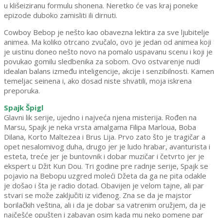
u klišeiziranu formulu shonena. Neretko će vas kraj poneke
epizode duboko zamisliti ili dirnuti.
Cowboy Bebop je nešto kao obavezna lektira za sve ljubitelje
animea. Ma koliko otrcano zvučalo, ovo je jedan od animea koji
je uistinu doneo nešto novo na pomalo uspavanu scenu i koji je
povukao gomilu sledbenika za sobom. Ovo ostvarenje nudi
idealan balans između inteligencije, akcije i senzibilnosti. Kamen
temeljac seinena i, ako dosad niste shvatili, moja iskrena
preporuka.
Spajk Špigl
Glavni lik serije, ujedno i najveća njena misterija. Rođen na
Marsu, Spajk je neka vrsta amalgama Filipa Marloua, Boba
Dilana, Korto Maltezea i Brus Lija. Prvo zato što je tragičar a
opet nesalomivog duha, drugo jer je ludo hrabar, avanturista i
esteta, treće jer je buntovnik i dobar muzičar i četvrto jer je
ekspert u Džit Kun Dou. Tri godine pre radnje serije, Spajk se
pojavio na Bebopu uzgred moleći Džeta da ga ne pita odakle
je došao i šta je radio dotad. Obavijen je velom tajne, ali par
stvari se može zaključiti iz viđenog. Zna se da je majstor
borilačkih veština, ali i da je dobar sa vatrenim oružjem, da je
najčešće opušten i zabavan osim kada mu neko pomene par