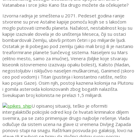
Vatanabea i srce Joko Kano šta drugo možete da očekujete?
Izvorna radnja je smeštena u 2071. Pedeset godina ranije
stvorene su prve Astalne kapije pomoću kojih se s lakoćom
moglo putovati između planeta. Nažalost, nestabilnost koju su
kapije izazivale dovela je do uništenja Meseca, čiji su ostaci
bombardovali Zemlju, ubivši pritom četiri i po milijarde ljudi.
Ostatak je ili pobegao pod zemlju (jako mali broj) ili je nastanio
treaformirane planete Sunčevog sistema. Naseljeni su Mars
(elitno mesto, samo za imućne), Venera (biljke koje stvaraju
kiseonik istovremeno izazivaju opaku bolest), Kalisto (hladan,
negostoljubiv i isključivo naseljen muškarcima), Ganimed (skoro
ceo pod vodom) i Titan (pustinja i konstantno ratište, nešto
kao pojas Gaze). Osim njih, postoji kaznena kolonija na Plutonu
i gomila asteroida kolonizovanih zbog bogatih nalazišta.
Sveukupan broj kolonista ne prelazi 1,5 milijardi.
U opisanoj situaciji, teško je oformiti
intergalaktički policijski odred koji će hvatati kriminalce diljem
svemira, pa se zato primenjuje drugo najbolje rešenje. Vlada
odlučuje da sistem ucena na glave iz vremena Divljeg Zapada
ponovo stupi na snagu. Raštrkani posvuda po galaksiji, lovci na
glave (ili Kauboji) se brinu da zločinci dobiju svoju porciju