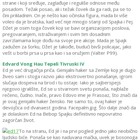
strane i koji sređuje, zaglađuje i reguliše odnose među
posadom. Težak posao, ali i težak čovek da ga radi, pa se to
čini prikladnim. On je nešto kao očinska figura, mada bi više
voleo da je bratska, kad već nije mnogo stariji od Spajka i Fej.
Džet je osim toga čovek koji se bavi organizacijom poslova,
pregovaranjem, istraživanjem i svim tim dosadnim
zavrzlamama koje dođu na svoje pre akcije. Mada je Spajk
zadužen za šorku, Džet je takođe, budući bivši policajac, jako
vešt u borbi prsa u prsa kao i sa oružjem (Valter P99).
Edvard Vong Hau Tepeli Tivruski IV
Ed je već drugačija priča. Genijalni haker sa Zemlje koji je dugo
živeo sam i stoga razvio jako ekstrovertno ponašanje, igrom
slučaja dospeva na brod i tu ostaje. Iako je sajberspejs
njegovo igralište, Ed se u stvarnom svetu ponaša, najblaže
rečeno, čudno. Inače, pravo Edovo ime je Frasoaz, što znači da
je ovaj genijalni haker žensko. Ne samo to, ovaj haker je
devojčica od dvanaest godina. Facepalm.jpg. Što dalje znači da
je dolaskom Ed na Bebop Spajku definitivno nepovratno
zagorčan život.
To na stranu, Ed je i na prvi pogled jedno jako neobično
ljudsko biće. Ponaša se kao naduvana mačka, uvek je bosonoga