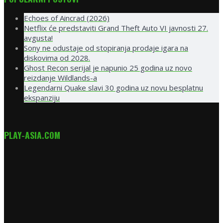
Echoes of Aincrad (2026)
Netflix će predstaviti Grand Theft Auto VI javnosti 27.
avgusta!
Sony ne odustaje od stopiranja prodaje igara na
diskovima od 2028.
Ghost Recon serijal je napunio 25 godina uz novo
reizdanje Wildlands-a
Legendarni Quake slavi 30 godina uz novu besplatnu
ekspanziju
PLAY-ASIA.COM