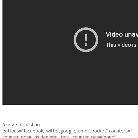
[easy-social-share
buttons="facebook,twitter,google,tumblr,pocket" counters=1
counter_pos="insidename" total_counter_pos="none"