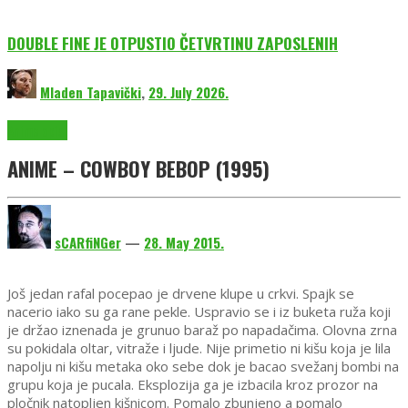
DOUBLE FINE JE OTPUSTIO ČETVRTINU ZAPOSLENIH
Mladen Tapavički
,
29. July 2026.
Anime opisi
ANIME – COWBOY BEBOP (1995)
sCARfiNGer
—
28. May 2015.
Još jedan rafal pocepao je drvene klupe u crkvi. Spajk se
nacerio iako su ga rane pekle. Uspravio se i iz buketa ruža koji
je držao iznenada je grunuo baraž po napadačima. Olovna zrna
su pokidala oltar, vitraže i ljude. Nije primetio ni kišu koja je lila
napolju ni kišu metaka oko sebe dok je bacao svežanj bombi na
grupu koja je pucala. Eksplozija ga je izbacila kroz prozor na
pločnik natopljen kišnicom. Pomalo zbunjeno a pomalo