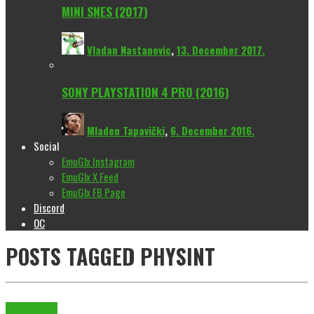
MINI SNES (2017)
Vladan Nastanovic
,
13. December 2017.
SONY PLAYSTATION 4 PRO (2016)
Mladen Tapavički
,
6. December 2016.
Social
EmuGlx Instagram
EmuGlx X Feed
EmuGlx FB Page
Discord
OC
POSTS TAGGED
PHYSINT
EmuGlx Vesti