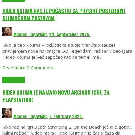
HIDEO KOJIMA NAS JE POČASTIO SA PHYSINT POSTEROM I
GLUMAČKOM POSTAVOM
Mladen Tapavički
,
24. September 2025.
Iako je ceo Kojima Productions studio trenutno zauzet
pravljenjem nove horor igre OD, legendarni režiser video igara
Hideo Kojima je već započeo rad na temeljima …
Read more
0 Comments
EmuGlx Vesti
HIDEO KOJIMA JE NAJAVIO NOVU AKCIONU IGRU ZA
PLAYSTATION!
Mladen Tapavički
,
1. February 2024.
Iako rad na igri Death Stranding 2: On the Beach još nije gotov,
kultni režiser video igara Hideo Kojima nije časio časa da