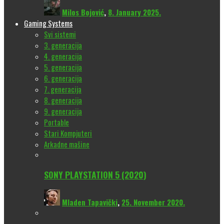
Milos Bojović
,
8. January 2025.
Gaming Systems
Svi sistemi
3. generacija
4. generacija
5. generacija
6. generacija
7. generacija
8. generacija
9. generacija
Portable
Stari Kompjuteri
Arkadne mašine
SONY PLAYSTATION 5 (2020)
Mladen Tapavički
,
25. November 2020.