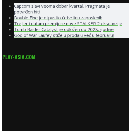
Capcom slavi veoma dobar kvartal, Pragmata je
potvrđen hit!
Double Fine je otpustio četvrtinu zaposlenih
Trejler i datum premijere nove STALKER 2 ekspanzije
Tomb Raider Catalyst je odložen do 2028. godine
God of War Laufey stiže u prodaju već u februaru!
PLAY-ASIA.COM