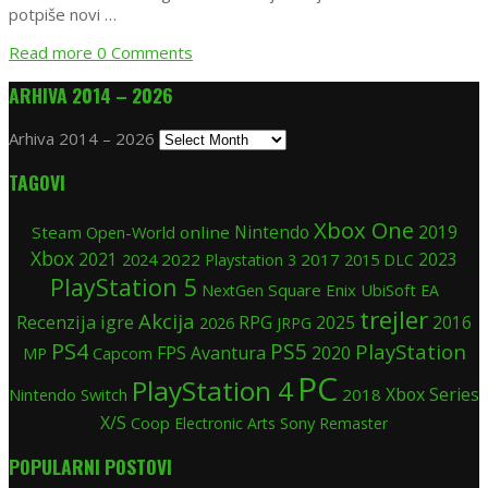
potpiše novi …
Read more
0 Comments
ARHIVA 2014 – 2026
Arhiva 2014 – 2026
TAGOVI
Xbox One
Nintendo
2019
Steam
Open-World
online
Xbox
2021
2024
2022
2017
2015
2023
Playstation 3
DLC
PlayStation 5
Square Enix
UbiSoft
NextGen
EA
trejler
Akcija
Recenzija igre
RPG
2025
2016
2026
JRPG
PS4
PS5
PlayStation
FPS
Avantura
2020
MP
Capcom
PC
PlayStation 4
Xbox Series
Nintendo Switch
2018
X/S
Coop
Sony
Electronic Arts
Remaster
POPULARNI POSTOVI