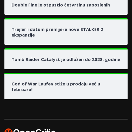
Double Fine je otpustio četvrtinu zaposlenih
Trejler i datum premijere nove STALKER 2
ekspanzije
Tomb Raider Catalyst je odložen do 2028. godine
God of War Laufey stiže u prodaju već u
februaru!