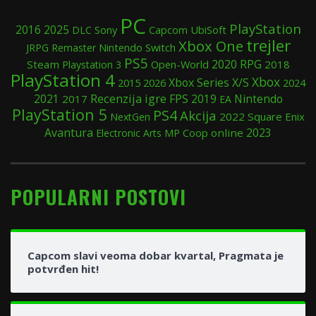
PC
PlayStation
2025
2016
Sony
UbiSoft
DLC
Capcom
trejler
Xbox One
Nintendo Switch
JRPG
Remaster
PS5
2020
RPG
Steam
Open-World
2018
Playstation 3
PlayStation 4
Xbox
Xbox Series X/S
2015
2024
2026
Recenzija igre
FPS
2019
Nintendo
2021
2017
EA
PlayStation 5
PS4
Akcija
2022
Square Enix
NextGen
Avantura
Coop
online
2023
Electronic Arts
MP
POPULARNI POSTOVI
Capcom slavi veoma dobar kvartal, Pragmata je
potvrđen hit!