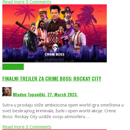
Read more
0 Comments
EmuGlx Vesti
FINALNI TREJLER ZA CRIME BOSS: ROCKAY CITY
Mladen Tapavički
,
27. March 2023.
Sutra u prodaju stiže ambiciozna open world igra smeštena u
svet beskrajnog kriminala, žurki i open world akcije. Crime
Boss: Rockay City uzdiže svoju atmosferu …
Read more
0 Comments