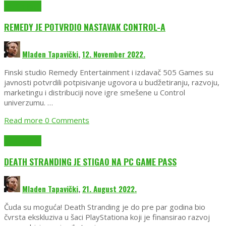
EmuGlx Vesti
REMEDY JE POTVRDIO NASTAVAK CONTROL-A
Mladen Tapavički
,
12. November 2022.
Finski studio Remedy Entertainment i izdavač 505 Games su
javnosti potvrdili potpisivanje ugovora u budžetiranju, razvoju,
marketingu i distribuciji nove igre smešene u Control
univerzumu. …
Read more
0 Comments
EmuGlx Vesti
DEATH STRANDING JE STIGAO NA PC GAME PASS
Mladen Tapavički
,
21. August 2022.
Čuda su moguća! Death Stranding je do pre par godina bio
čvrsta ekskluziva u šaci PlayStationa koji je finansirao razvoj