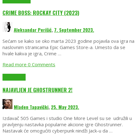
CRIME BOSS: ROCKAY CITY (2023)
Aleksandar Perišić
,
7. September 2023.
Sećam se kako se oko marta 2023 godine pojavila ova igra na
naslovnim stranicama Epic Games Store-a. Umesto da se
hvale kakva je igra, Crime …
Read more
0 Comments
EmuGlx Vesti
NAJAVLJEN JE GHOSTRUNNER 2!
Mladen Tapavički
,
25. May 2023.
Izdavač 505 Games i studio One More Level su se udružili u
pravljenju nastavka popularne akcione igre Ghostrunner.
Nastavak će omogućiti cyberpunk nindži Jack-u da …