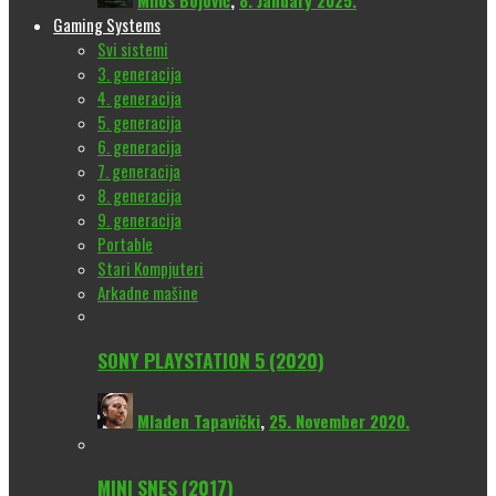
Milos Bojović
,
8. January 2025.
Gaming Systems
Svi sistemi
3. generacija
4. generacija
5. generacija
6. generacija
7. generacija
8. generacija
9. generacija
Portable
Stari Kompjuteri
Arkadne mašine
SONY PLAYSTATION 5 (2020)
Mladen Tapavički
,
25. November 2020.
MINI SNES (2017)