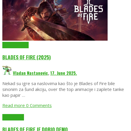
Recenzije igara
BLADES OF FIRE (2025)
Vladan Nastanovic
,
17. June 2025.
Nekad su igre sa naslovima kao što je Blades of Fire bile
sinonim za šund akciju, over the top animacije i zaplete tanke
kao papir …
Read more
0 Comments
EmuGlx Vesti
BLADES OF FIRE JE DOBIO DEMO