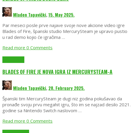
Mladen Tapavički
,
15. May 2025.
Par meseci posle prve najave svoje nove akcione video igre
Blades of Fire, španski studio MercurySteam je upravo pustio
u rad demo kojio će igračima …
Read more
0 Comments
EmuGlx Vesti
BLADES OF FIRE JE NOVA IGRA IZ MERCURYSTEAM-A
Mladen Tapavički
,
28. February 2025.
Španski tim MercurySteam je dugi niz godina pokušavao da
pronađe svoju prvu megahit igru, što im se najzad desilo 2021.
godine sa Nintendo Switch naslovom …
Read more
0 Comments
Recenzije igara