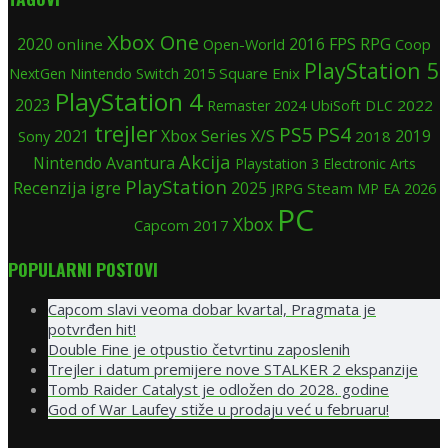
Xbox One
2020
FPS
RPG
online
Open-World
2016
Coop
PlayStation 5
Nintendo Switch
2015
Square Enix
NextGen
PlayStation 4
2023
2024
UbiSoft
2022
Remaster
DLC
trejler
PS5
PS4
Xbox Series X/S
2019
Sony
2021
2018
Akcija
Nintendo
Avantura
Playstation 3
Electronic Arts
PlayStation
Recenzija igre
2025
Steam
JRPG
MP
EA
2026
PC
Xbox
2017
Capcom
POPULARNI POSTOVI
Capcom slavi veoma dobar kvartal, Pragmata je
potvrđen hit!
Double Fine je otpustio četvrtinu zaposlenih
Trejler i datum premijere nove STALKER 2 ekspanzije
Tomb Raider Catalyst je odložen do 2028. godine
God of War Laufey stiže u prodaju već u februaru!