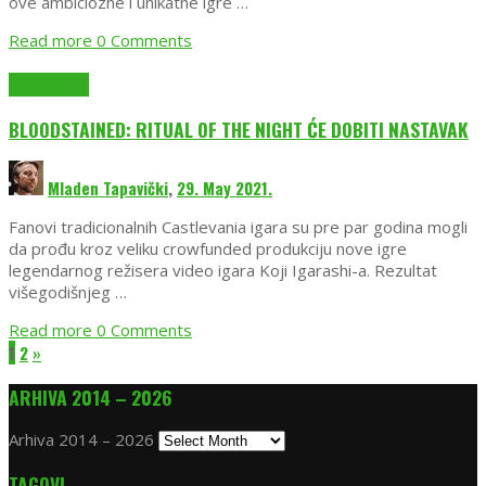
ove ambiciozne i unikatne igre …
Read more
0 Comments
EmuGlx Vesti
BLOODSTAINED: RITUAL OF THE NIGHT ĆE DOBITI NASTAVAK
Mladen Tapavički
,
29. May 2021.
Fanovi tradicionalnih Castlevania igara su pre par godina mogli
da prođu kroz veliku crowfunded produkciju nove igre
legendarnog režisera video igara Koji Igarashi-a. Rezultat
višegodišnjeg …
Read more
0 Comments
1
2
»
ARHIVA 2014 – 2026
Arhiva 2014 – 2026
TAGOVI