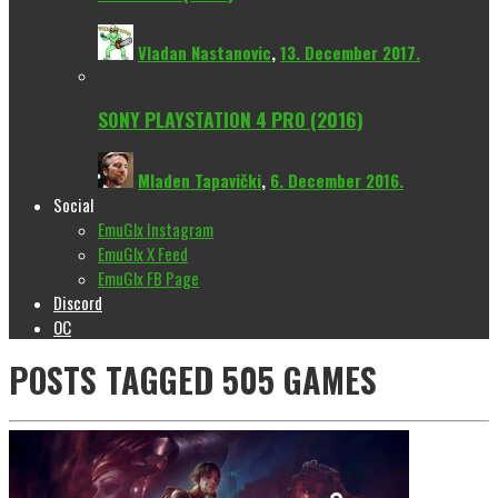
Vladan Nastanovic
,
13. December 2017.
SONY PLAYSTATION 4 PRO (2016)
Mladen Tapavički
,
6. December 2016.
Social
EmuGlx Instagram
EmuGlx X Feed
EmuGlx FB Page
Discord
OC
POSTS TAGGED
505 GAMES