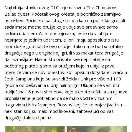
Najbitnija stavka ovog DLC-a je naravno The Champions’
Ballad quest. Početak ovog kvesta je poprilično zanimljivo
osmišljen. Počinjete sa istog shrinea kao na početku igre, ali
sada imate moćno oružje koje ubija sve protivnike samo
jednim udarcem. Ali tu postoji caka, jeste da vi ubijate
neprijatelje jednim udarcem, ali oni imaju aposolutno istu
moć dokle god nosite ovo oružje. Tako da je borba totalno
drugačija nego u originalnoj igri, ili vas makar tera drugačije
da razmišljate. Nakon što očistite sve neprijatelje sa
početnog platoa, samo sa oružjem koje ih ubija iz prve,
otvoriće vam se novi questovi koji opisuju događaje i vraćaju
četiri šampiona koje su susreli Zelda i Link pre više od 100
godina od dešavanja u originalnoj igri. Ukupno će vam biti
otključana 16 novih shrineova koje trebate rešiti, a za njihovo
pronalaženje je potrebno da se malo vodite vizualnim
tragovima i istraživanjem. Bossovi koji će se pojavljivati su
neki stari koji su malo modifikovani, zahtevajući od vas
drugačiju taktiku i prilaz.