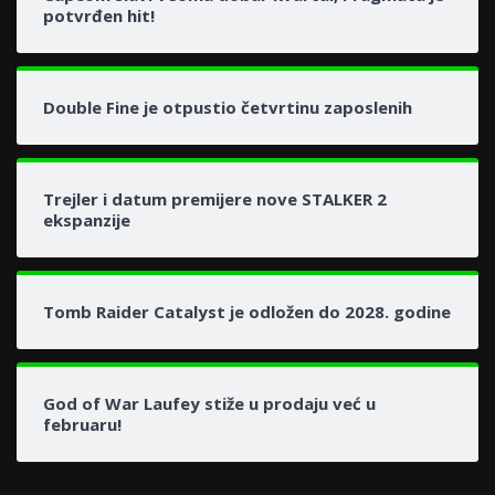
potvrđen hit!
Double Fine je otpustio četvrtinu zaposlenih
Trejler i datum premijere nove STALKER 2
ekspanzije
Tomb Raider Catalyst je odložen do 2028. godine
God of War Laufey stiže u prodaju već u
februaru!