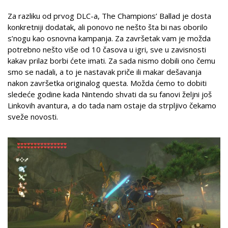
Za razliku od prvog DLC-a, The Champions’ Ballad je dosta
konkretniji dodatak, ali ponovo ne nešto šta bi nas oborilo
s’nogu kao osnovna kampanja. Za završetak vam je možda
potrebno nešto više od 10 časova u igri, sve u zavisnosti
kakav prilaz borbi ćete imati. Za sada nismo dobili ono čemu
smo se nadali, a to je nastavak priče ili makar dešavanja
nakon završetka originalog questa. Možda ćemo to dobiti
sledeće godine kada Nintendo shvati da su fanovi željni još
Linkovih avantura, a do tada nam ostaje da strpljivo čekamo
sveže novosti.