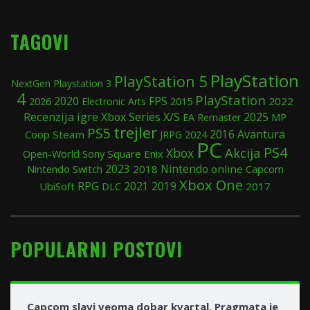
TAGOVI
PlayStation
PlayStation 5
NextGen
Playstation 3
4
PlayStation
2020
FPS
2015
2022
2026
Electronic Arts
Recenzija igre
Xbox Series X/S
2025
EA
Remaster
MP
trejler
PS5
Avantura
Coop
Steam
2024
2016
JRPG
PC
PS4
Akcija
Xbox
Open-World
Sony
Square Enix
Nintendo
Nintendo Switch
2023
2018
online
Capcom
Xbox One
RPG
2019
UbiSoft
2021
2017
DLC
POPULARNI POSTOVI
Capcom slavi veoma dobar kvartal, Pragmata je