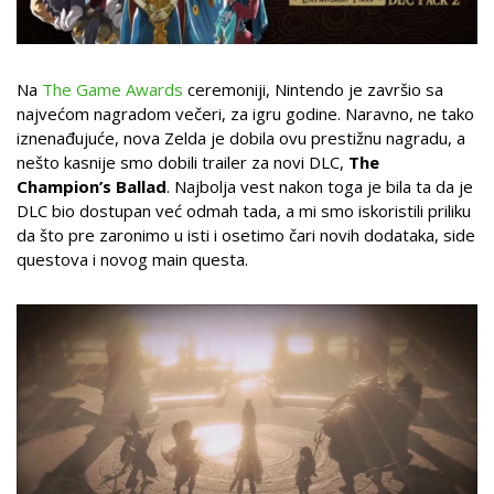
Na
The Game Awards
ceremoniji, Nintendo je završio sa
najvećom nagradom večeri, za igru godine. Naravno, ne tako
iznenađujuće, nova Zelda je dobila ovu prestižnu nagradu, a
nešto kasnije smo dobili trailer za novi DLC,
The
Champion’s Ballad
. Najbolja vest nakon toga je bila ta da je
DLC bio dostupan već odmah tada, a mi smo iskoristili priliku
da što pre zaronimo u isti i osetimo čari novih dodataka, side
questova i novog main questa.