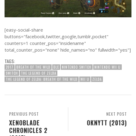
[easy-social-share
buttons="facebook,twitter,google,tumblr,pocket"
counters=1 counter_pos="insidename"
total_counter_pos="none" hide_names="no" fullwidth="yes"]
TAGS:
2017
BREATH OF THE WILD
DLC
NINTENDO SWITCH
NINTENDO WII U
SWITCH
THE LEGEND OF ZELDA
THE LEGEND OF ZELDA: BREATH OF THE WILD
WII U
ZELDA
PREVIOUS POST
NEXT POST
XENOBLADE
OKNYTT (2013)
CHRONICLES 2