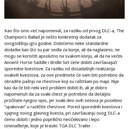
Kao što smo već napomenuli, za razliku od prvog DLC-a, The
Champion’s Ballad je nešto konkretniji dodatak za
ovogodišnju igru godine. Dobićemo neke standardne
dodatke kao što su par sedla za konje, ali da naglasimo, ne
mogu se koristiti apsolutno na svakom konju, ali da na većini.
Ancient Horse Saddle i Bridle Set ćete dobiti završavajući
sporedne kvestove. Za razliku od dosadašnjih realizacija
ovakvih kvestova, za ove predmete će vam biti potrebno da
obradite pažnju na chestove koji su raštrkani po mapi. Nije
kao da će biti neki veći problem dobiti ih, ali je dobro
napomenuti da za svaki chest je potrebno da detaljno
pročitate njegov opis, jer svaki deo ovih setova je posebno
”upakovan” u različite chestove. Pored sporednih kvestova i
sjajnog novog glavnog kvesta, pri završavanju ovog DLC-a
ćemo dobiti i jedno poprilično neočekivano i lepo
iznenađenje, koje je krasilo TGA DLC Trailer.