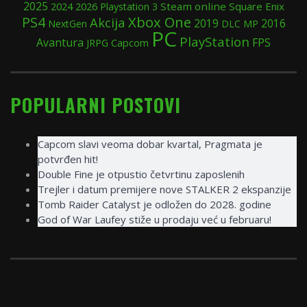
2025
2024
Steam
online
Square Enix
2026
Playstation 3
Xbox One
PS4
Akcija
2019
2016
NextGen
DLC
MP
PC
PlayStation
Avantura
FPS
JRPG
Capcom
POPULARNI POSTOVI
Capcom slavi veoma dobar kvartal, Pragmata je
potvrđen hit!
Double Fine je otpustio četvrtinu zaposlenih
Trejler i datum premijere nove STALKER 2 ekspanzije
Tomb Raider Catalyst je odložen do 2028. godine
God of War Laufey stiže u prodaju već u februaru!