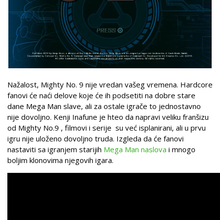
Nažalost, Mighty No. 9 nije vredan vašeg vremena. Hardcore
fanovi će naći delove koje će ih podsetiti na dobre stare
dane Mega Man slave, ali za ostale igrače to jednostavno
nije dovoljno. Kenji Inafune je hteo da napravi veliku franšizu
od Mighty No.9 , filmovi i serije su već isplanirani, ali u prvu
igru nije uloženo dovoljno truda. Izgleda da će fanovi
nastaviti sa igranjem starijih
Mega Man naslova
i mnogo
boljim klonovima njegovih igara.