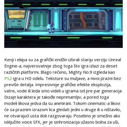
Kenji i ekipa su za grafički endžin izbrali stariju verziju Unreal
Engine-a, najverovatnije zbog toga što igra izlazi za deset
različitih platformi. Blago rečeno, Mighty No.9 izgleda kao
PS2
igra u HD odelu. Teksture su muljave, a nivoi prazni bez
previše detalja. Impresivnije grafičke efekte eksplozija,
vatre, vode ili leda smo videli u igrama od pre par generacija.
Dizajn karaktera je takođe neprimamljiv, a pored toga
modeli likova jedva da su animirani. Tokom cinematic-a likovi
će sa praznim izrazom lica gledati jedni u druge ili u ništavilo,
ne otvarajući usta dok razgovaraju. Posebno je smešno ako
isključite voice SFX, jer je sinhronizacija užasno bolna za uši,