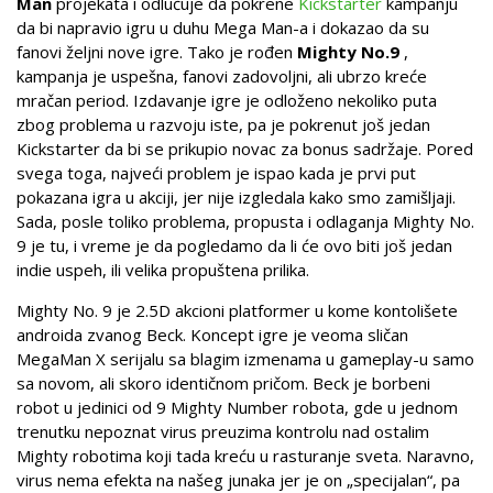
Man
projekata i odlučuje da pokrene
Kickstarter
kampanju
da bi napravio igru u duhu Mega Man-a i dokazao da su
fanovi željni nove igre. Tako je rođen
Mighty No.9
,
kampanja je uspešna, fanovi zadovoljni, ali ubrzo kreće
mračan period. Izdavanje igre je odloženo nekoliko puta
zbog problema u razvoju iste, pa je pokrenut još jedan
Kickstarter da bi se prikupio novac za bonus sadržaje. Pored
svega toga, najveći problem je ispao kada je prvi put
pokazana igra u akciji, jer nije izgledala kako smo zamišljaji.
Sada, posle toliko problema, propusta i odlaganja Mighty No.
9 je tu, i vreme je da pogledamo da li će ovo biti još jedan
indie uspeh, ili velika propuštena prilika.
Mighty No. 9 je 2.5D akcioni platformer u kome kontolišete
androida zvanog Beck. Koncept igre je veoma sličan
MegaMan X serijalu sa blagim izmenama u gameplay-u samo
sa novom, ali skoro identičnom pričom. Beck je borbeni
robot u jedinici od 9 Mighty Number robota, gde u jednom
trenutku nepoznat virus preuzima kontrolu nad ostalim
Mighty robotima koji tada kreću u rasturanje sveta. Naravno,
virus nema efekta na našeg junaka jer je on „specijalan“, pa