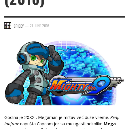
—
21. JUNE 2016.
SPIDEY
Godina je 20XX , Megaman je mrtav već duže vreme.
Kenji
Inafune
napušta Capcom jer su mu ugasili nekoliko
Mega