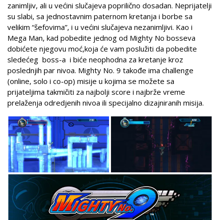
zanimljiv, ali u većini slučajeva poprilično dosadan. Neprijatelji
su slabi, sa jednostavnim paternom kretanja i borbe sa
velikim “šefovima”, i u većini slučajeva nezanimljivi. Kao i
Mega Man, kad pobedite jednog od Mighty No bosseva
dobićete njegovu moć,koja će vam poslužiti da pobedite
sledećeg boss-a i biće neophodna za kretanje kroz
poslednjih par nivoa. Mighty No. 9 takođe ima challenge
(online, solo i co-op) misije u kojima se možete sa
prijateljima takmičiti za najbolji score i najbrže vreme
prelaženja odredjenih nivoa ili specijalno dizajniranih misija.