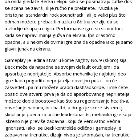
pa onda gledate Becka i ekipu kako se posmatraju ćutke dok
se scena ne završi, ili je ručno ne prekinete. Muzika je
pristojna, standardni rock soundtrack , ali je veliki plus što
odmah možete prebaciti muziku u 8bitnu verziju da se
melodije uklapaju u igru. Performanse igre su sramotne,
kada se napravi manja gužva na ekranu fps drastično
opadne, a u nekim delovima igre zna da opadne iako je samo
glavni junak na ekranu.
Gameplay je jedina stvar u kome Mighty No. 9 (skoro) sija.
Beck može da napadne sa svojim default oružijem i da
apsorbuje neprijatelje. Absorbe mehanika je najbitniji deo
igre: kada pogodite neprijatelja dovoljno puta – on će
zasvetleti, pa mu možete uraditi dash/absorbe. Time ćete
postići dve stvari: prva je da od apsorbovanog neprijatelja
možete dobiti boostove kao što su regenerisanje health-a,
povećanje napada, brzina itd, a druga je score sistem tj.
skupljanje poena za online leaderboards, mehanika igre koja
iskreno nije previše zabavna i koju će verovatno većina
ignorisati. Iako se Beck kontroliše odlično i gameplay je
zabavan na trenutke, dizajn nivoa je siromašan, na trenutke