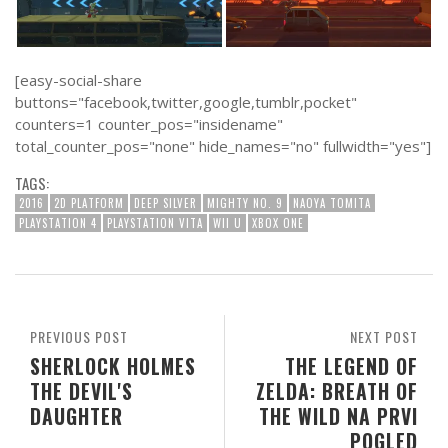
[easy-social-share
buttons="facebook,twitter,google,tumblr,pocket"
counters=1 counter_pos="insidename"
total_counter_pos="none" hide_names="no" fullwidth="yes"]
TAGS:
2016
2D PLATFORM
DEEP SILVER
MIGHTY NO. 9
NAOYA TOMITA
PLAYSTATION 4
PLAYSTATION VITA
WII U
XBOX ONE
PREVIOUS POST
NEXT POST
SHERLOCK HOLMES
THE LEGEND OF
THE DEVIL'S
ZELDA: BREATH OF
DAUGHTER
THE WILD NA PRVI
POGLED