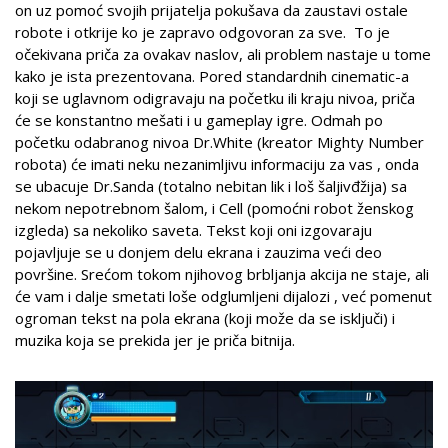
on uz pomoć svojih prijatelja pokušava da zaustavi ostale
robote i otkrije ko je zapravo odgovoran za sve. To je
očekivana priča za ovakav naslov, ali problem nastaje u tome
kako je ista prezentovana. Pored standardnih cinematic-a
koji se uglavnom odigravaju na početku ili kraju nivoa, priča
će se konstantno mešati i u gameplay igre. Odmah po
početku odabranog nivoa Dr.White (kreator Mighty Number
robota) će imati neku nezanimljivu informaciju za vas , onda
se ubacuje Dr.Sanda (totalno nebitan lik i loš šaljivđžija) sa
nekom nepotrebnom šalom, i Cell (pomoćni robot ženskog
izgleda) sa nekoliko saveta. Tekst koji oni izgovaraju
pojavljuje se u donjem delu ekrana i zauzima veći deo
površine. Srećom tokom njihovog brbljanja akcija ne staje, ali
će vam i dalje smetati loše odglumljeni dijalozi , već pomenut
ogroman tekst na pola ekrana (koji može da se isključi) i
muzika koja se prekida jer je priča bitnija.