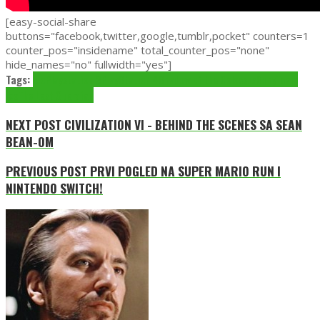
[easy-social-share
buttons="facebook,twitter,google,tumblr,pocket" counters=1
counter_pos="insidename" total_counter_pos="none"
hide_names="no" fullwidth="yes"]
Tags:
Ico
Playstation 3
PlayStation 4
Shadow of the Colossus
Sony
Team
Ico
The Last Guardian
NEXT POST
CIVILIZATION VI - BEHIND THE SCENES SA SEAN
BEAN-OM
PREVIOUS POST
PRVI POGLED NA SUPER MARIO RUN I
NINTENDO SWITCH!