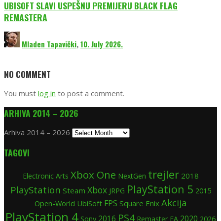
UBISOFT SLAVI USPEŠNU PREMIJERU BLACK FLAG
REMASTERA
Mladen Tapavički
,
10. July 2026.
NO COMMENT
You must
log in
to post a comment.
ARHIVA 2014 – 2026
Arhiva 2014 – 2026
TAGOVI
trejler
Xbox One
2018
Electronic Arts
NextGen
PlayStation 5
PlayStation
Xbox
Steam
2015
JRPG
Akcija
FPS
Open-World
UbiSoft
Square Enix
PlayStation 4
PS4
2020
Sony
2016
Remaster
EA
2026