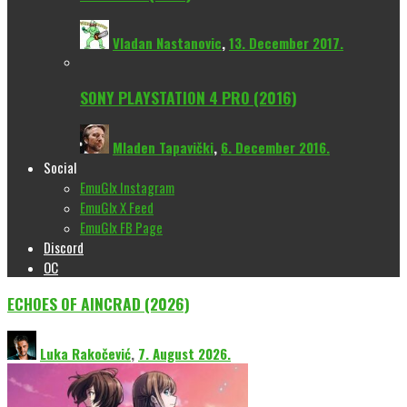
Vladan Nastanovic
,
13. December 2017.
SONY PLAYSTATION 4 PRO (2016)
Mladen Tapavički
,
6. December 2016.
Social
EmuGlx Instagram
EmuGlx X Feed
EmuGlx FB Page
Discord
OC
ECHOES OF AINCRAD (2026)
Luka Rakočević
,
7. August 2026.