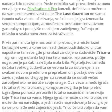
nadanja bilo opravdano.
Posle nekoliko sati provedenih uz punu
verziju igre na
PlayStation 4 Pro
konzoli, definitivno možemo
da vam prenesemo vest da je
The Last Guardian
ne samo
ispun
io naša
visoka očekivanja,
već da nas je igra iznenadila
svojom kompozicijom, atmosferom, pristupom inovativnom
gameplay-u i ponajviše osećajem zadivljenog čuđenja pri
dolasku u svaku novu zonu za istraživanje.
P
rvih par minuta igre nas odmah prebacuje u misteriozni
fantazijski svet u kome se mladi dečak budi duboko unutar
napuštene tamnice gde pronalazi zarobljeno čudovište
Trico-a
– ogromnog mutanta koji ima telo mačke, rep pacova, ptičije
noge, perje pa čak i zakržljala mala krila. Prijateljstvo između
dečaka i velikog čudovišta se veoma brzo ostvaruje, a sa
svakom novom pređenom preprekom oni postaju sve više
zavisni jedan od drugog jer su svesni da će ostati večno
zarobljeni ako ne udruže svoje snage. Ova veza između igrača
i totalno AI kontrolisanog kompjuterskog lika je kompletno
izgradjena pomoću prirodnih i totalno nasumičnih interakcija
koje Trico ima sa vama. Njega igrač ne može da kontroliše, ne
može da mu nare
đ
uje,
a
jedini način napredovanja kroz igru je
da se pronađe neki zajednički jezik.
Trico će biti voljan da vam