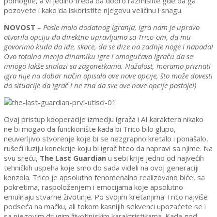
pomogne, a vi jedino treba da dobro razmislite gde da ga
pozovete i kako da iskoristite njegovu veličinu i snagu.
NOVOST
–
Posle malo dodatnog igranja, igra nam je upravo
otvorila opciju da direktno upravljamo sa Trico-om, da mu
govorimo kuda da ide, skace, da se dize na zadnje noge i napada!
Ovo totalno menja dinamiku igre i omogućava igraču da se
mnogo lakše snalazi sa zagonetkama. Nažalost, moramo priznati
igra nije na dobar način opisala ove nove opcije, što može dovesti
do situacije da igrač i ne zna da sve ove nove opcije postoje!)
Ovaj pristup
kooperacije izmedju igrača i AI karaktera
nikako
ne bi mogao da funckionište kada bi Trico bilo glupo,
neuverljivo stvorenje koje bi se nezgrapno kretalo i ponašalo,
rušeći iluziju konekcije koju bi igrač hteo da napravi sa njime. Na
svu sreću,
The Last Guardian
u sebi krije jedno od najvećih
tehničkih
uspeha koje smo
do sada
vide
l
i na ovoj generaciji
konzola. Trico je apsolutno fenomenalno realizovano biće, sa
pokretima, raspoloženjem i emocijama koje apsolutno
emuliraju stvarn
e životinje
. Po svojim kretanjima Trico najviše
podseća na mačku, ali tokom kasnijih sekvenci upozaćete se i
sa njegovim drugim životinjskim karaktristikama. Kada god