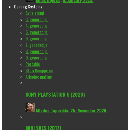
Milos Bojović
,
8. January 2025.
Gaming Systems
Svi sistemi
3. generacija
4. generacija
5. generacija
6. generacija
7. generacija
8. generacija
9. generacija
Portable
Stari Kompjuteri
Arkadne mašine
SONY PLAYSTATION 5 (2020)
Mladen Tapavički
,
25. November 2020.
MINI SNES (2017)