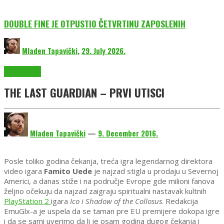
DOUBLE FINE JE OTPUSTIO ČETVRTINU ZAPOSLENIH
Mladen Tapavički
,
29. July 2026.
EmuGlx Vesti
THE LAST GUARDIAN – PRVI UTISCI
Mladen Tapavički
—
9. December 2016.
Posle toliko godina čekanja, treća igra legendarnog direktora
video igara
Famito Uede
je najzad stigla u prodaju u Severnoj
Americi, a
danas
stiže i na područje Evrope gde milioni fanova
željno očekuju da najzad zaigraju spiritualni nastavak kultnih
PlayStation 2
igara
Ico
i
Shadow of the Collosus
.
Redakcija
EmuGlx-a je uspela da se taman pre EU premijere dokopa igre
i da se sami uverimo da li je osam godina dugog čekanja i