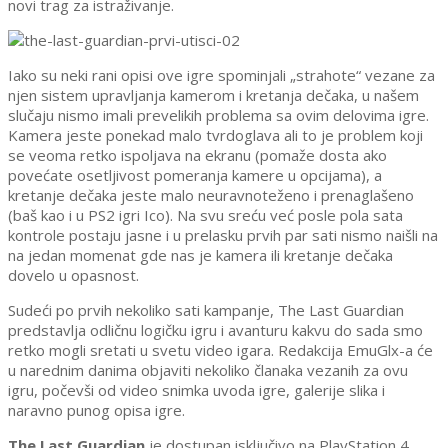
novi trag za istraživanje.
Iako su
neki
rani
opisi ove igre spominjali
„
strahote“ vezane za
njen sistem upravljanja kamerom i kretanja dečaka, u našem
slučaju nismo imali prevelikih problema sa ovim delovima igre.
Kamera jeste ponekad malo tvrdoglava ali to je problem koji
se veoma retko ispoljava na ekranu (pomaže dosta ako
povećate osetljivost pomeranja kamere u opcijama), a
kretanje dečaka jeste malo neuravnoteženo i prenaglašeno
(baš kao i u PS2 igri Ico). Na svu sreću već posle pola sata
kontrole postaju jasne i u prelasku prvih par sati nismo naišli na
na jedan momenat gde nas je kamera ili kretanje dečaka
dovelo u opasnost.
Sudeći po prvih nekoliko sati kampanje, The Last Guardian
predstavlja odličnu logičku igru i avanturu kakvu do sada smo
retko mogli sretati u svetu video igara. Redakcija EmuGlx-a će
u narednim danima objaviti nekoliko članaka vezanih za ovu
igru, počevši od video snimka uvoda igre, galerije slika i
naravno punog opisa igre.
The Last Guardian
je dostupan isključivo na PlayStation 4