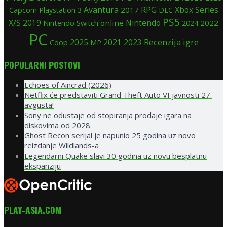
Avantura
RPG
Xbox Series
2017
Capcom
Playstation 3
DLC
PS5
X/S
2019
Nintendo
Nintendo Switch
online
2024
2022
PC
Recenzija igre
2025
Coop
2021
2023
MP
POPULARNI POSTOVI
Echoes of Aincrad (2026)
Netflix će predstaviti Grand Theft Auto VI javnosti 27.
avgusta!
Sony ne odustaje od stopiranja prodaje igara na
diskovima od 2028.
Ghost Recon serijal je napunio 25 godina uz novo
reizdanje Wildlands-a
Legendarni Quake slavi 30 godina uz novu besplatnu
ekspanziju
PLAY-ASIA.COM