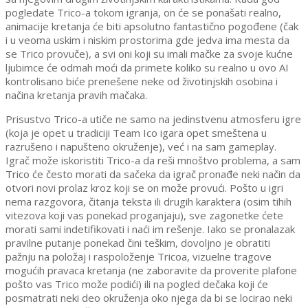
pogledate Trico-a tokom igranja, on će se ponašati realno,
animacije kretanja će biti apsolutno fantastično pogođene
(čak
i u veoma uskim i niskim prostorima gde jedva ima mesta da
se Trico provuče)
, a svi oni koji su imali mačke za svoje kućne
ljubimce će odmah moći da primete koliko su realno u ovo AI
kontrolisano biće prenešene neke od životinjskih osobina i
načina kretanja pravih mačaka.
Prisustvo
Trico-a utiče ne samo na jedinstvenu atmosferu igre
(koja je opet u tradiciji Team Ico igara opet smeštena u
razrušeno i napušteno okruženje), već i na sam gameplay.
Igrač može iskoristiti Trico-a da reši mnoštvo problema, a sam
Trico će često morati da sačeka da igrač pronađe neki način da
otvori novi prolaz kroz koji se on može provući. Pošto u igri
nema razgovora, čitanja teksta ili drugih karaktera (osim tihih
vitezova koji vas ponekad proganjaju), sve zagonetke ćete
morati sami indetifikovati i naći im rešenje. Iako se pronalazak
pravilne putanje ponekad čini teškim, dovoljno je obratiti
pažnju na položaj i raspoloženje Tricoa, vizuelne tragove
mogućih pravaca kretanja (ne zaboravite da proverite plafone
pošto vas Trico može podići) ili na pogled dečaka koji će
posmatrati neki deo okruženja oko njega da bi se locirao neki