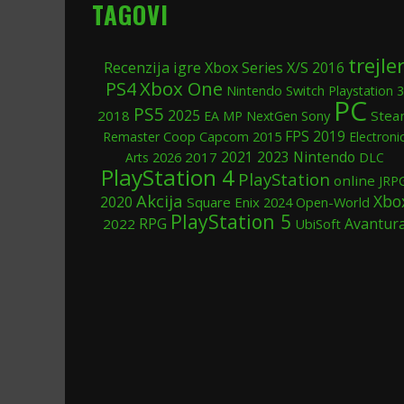
TAGOVI
trejle
Recenzija igre
Xbox Series X/S
2016
Xbox One
PS4
Nintendo Switch
Playstation 3
PC
PS5
2025
2018
Sony
Stea
EA
MP
NextGen
FPS
2019
Coop
2015
Remaster
Capcom
Electroni
Nintendo
2017
2021
2023
Arts
2026
DLC
PlayStation 4
PlayStation
online
JRP
Akcija
Xbo
2020
Square Enix
2024
Open-World
PlayStation 5
RPG
Avantur
2022
UbiSoft