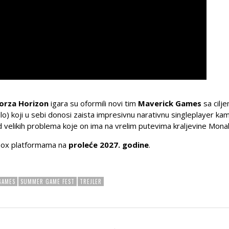
orza Horizon
igara su oformili novi tim
Maverick Games
sa cilj
lo) koji u sebi donosi zaista impresivnu narativnu singleplayer ka
 velikih problema koje on ima na vrelim putevima kraljevine Mona
 Xbox platformama na
proleće 2027. godine
.
GAMES
SUMMER GAME FEST
TREJLER