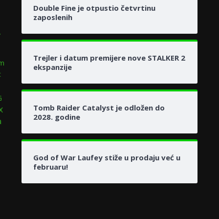
Double Fine je otpustio četvrtinu
zaposlenih
r
Trejler i datum premijere nove STALKER 2
m
ekspanzije
c
G
Tomb Raider Catalyst je odložen do
x
2028. godine
a
God of War Laufey stiže u prodaju već u
februaru!