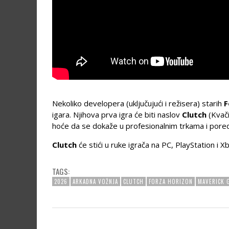
Nekoliko developera (uključujući i režisera) starih
F
igara. Njihova prva igra će biti naslov
Clutch
(Kvači
hoće da se dokaže u profesionalnim trkama i pored
Clutch
će stići u ruke igrača na PC, PlayStation i
TAGS:
2026
ARKADNA VOŽNJA
CLUTCH
FORZA HORIZON
MAVERICK 