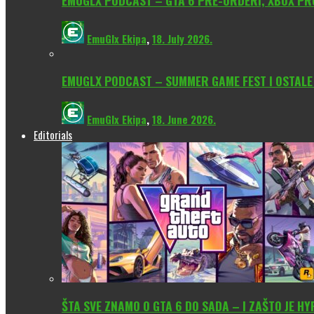
EMUGLX PODCAST – GTA 6 PRE-ORDERI, XBOX PROM
EmuGlx Ekipa
,
18. July 2026.
EMUGLX PODCAST – SUMMER GAME FEST I OSTALE
EmuGlx Ekipa
,
18. June 2026.
Editorials
ŠTA SVE ZNAMO O GTA 6 DO SADA – I ZAŠTO JE H