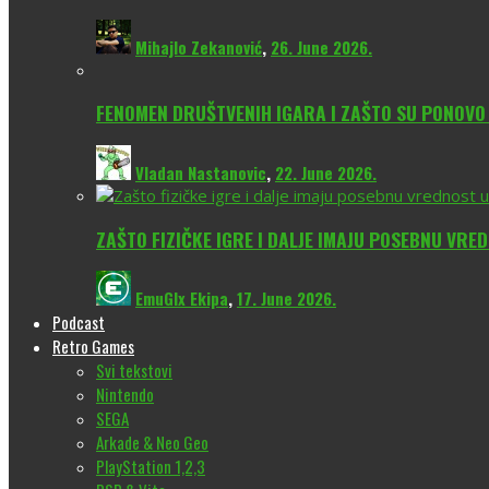
Mihajlo Zekanović
,
26. June 2026.
FENOMEN DRUŠTVENIH IGARA I ZAŠTO SU PONOV
Vladan Nastanovic
,
22. June 2026.
ZAŠTO FIZIČKE IGRE I DALJE IMAJU POSEBNU VRE
EmuGlx Ekipa
,
17. June 2026.
Podcast
Retro Games
Svi tekstovi
Nintendo
SEGA
Arkade & Neo Geo
PlayStation 1,2,3