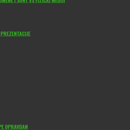
ENE I SONY VS FIZIČKI MEDIJI
 PREZENTACIJE
YPE OPRAVDAN