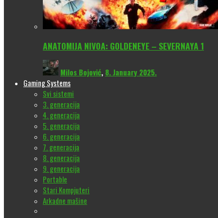
ANATOMIJA NIVOA: GOLDENEYE – SEVERNAYA 1
Milos Bojović
,
8. January 2025.
Gaming Systems
Svi sistemi
3. generacija
4. generacija
5. generacija
6. generacija
7. generacija
8. generacija
9. generacija
Portable
Stari Kompjuteri
Arkadne mašine