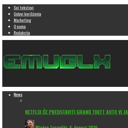
Svi tekstovi
Uslovi korišćenja
Marketing
O nama
Redakcija
News
NETFLIX ĆE PREDSTAVITI GRAND THEFT AUTO VI JA
Mladen Tapavički
,
6. August 2026.