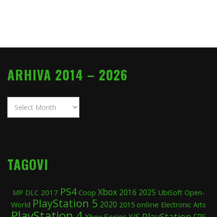
ARHIVA 2014 – 2026
Arhiva
2014
–
2026
TAGOVI
PS4
Xbox
2025
2017
Coop
2016
UbiSoft
Open-
MP
DLC
PlayStation 5
2020
World
2015
online
Electronic Arts
PlayStation 4
PlayStation
Xbox Series X/S
FPS