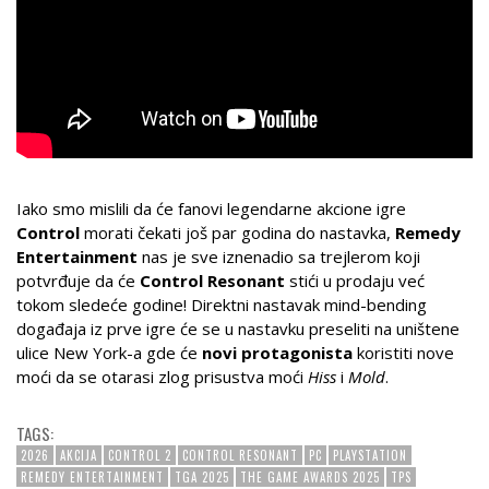
Iako smo mislili da će fanovi legendarne akcione igre
Control
morati čekati još par godina do nastavka,
Remedy
Entertainment
nas je sve iznenadio sa trejlerom koji
potvrđuje da će
Control Resonant
stići u prodaju već
tokom sledeće godine! Direktni nastavak mind-bending
događaja iz prve igre će se u nastavku preseliti na uništene
ulice New York-a gde će
novi protagonista
koristiti nove
moći da se otarasi zlog prisustva moći
Hiss
i
Mold
.
TAGS:
2026
AKCIJA
CONTROL 2
CONTROL RESONANT
PC
PLAYSTATION
REMEDY ENTERTAINMENT
TGA 2025
THE GAME AWARDS 2025
TPS