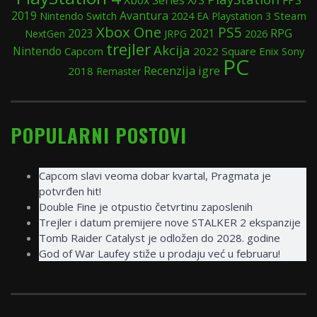
2019
Avantura
Nintendo Switch
2024
Steam
EA
Playstation 3
Xbox One
PS5
RPG
2023
2021
NextGen
JRPG
2026
trejler
Akcija
Nintendo
2022
Square Enix
Sony
Capcom
PC
Recenzija igre
2018
Remaster
POPULARNI POSTOVI
Capcom slavi veoma dobar kvartal, Pragmata je
potvrđen hit!
Double Fine je otpustio četvrtinu zaposlenih
Trejler i datum premijere nove STALKER 2 ekspanzije
Tomb Raider Catalyst je odložen do 2028. godine
God of War Laufey stiže u prodaju već u februaru!