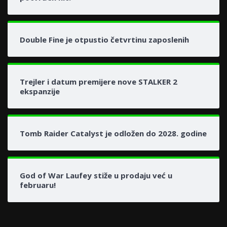
Double Fine je otpustio četvrtinu zaposlenih
Trejler i datum premijere nove STALKER 2
ekspanzije
Tomb Raider Catalyst je odložen do 2028. godine
God of War Laufey stiže u prodaju već u
februaru!