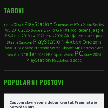
TAGOVI
PlayStation 5
PS5
Xbox
Xbox Series
Coop
Remaster
Recenzija igre
X/S
2025
RPG
Nintendo
2016
Square Enix
PS4
Akcija
2019
2020
2021
2017
2015
DLC
EA
2026
JRPG
PlayStation 4
Xbox One
Steam
2018
Capcom
Avantura
online
Nintendo Switch
UbiSoft
MP
Electronic Arts
PC
trejler
FPS
2024
Open-World
Sony
2023
NextGen
PlayStation
2022
Playstation 3
POPULARNI POSTOVI
Capcom slavi veoma dobar kvartal, Pragmata je
potvrđen hit!