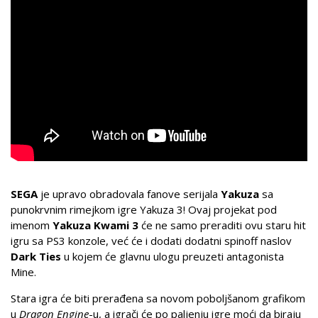
SEGA
je upravo obradovala fanove serijala
Yakuza
sa
punokrvnim rimejkom igre Yakuza 3! Ovaj projekat pod
imenom
Yakuza Kwami 3
će ne samo preraditi ovu staru hit
igru sa PS3 konzole, već će i dodati dodatni spinoff naslov
Dark Ties
u kojem će glavnu ulogu preuzeti antagonista
Mine.
Stara igra će biti prerađena sa novom poboljšanom grafikom
u
Dragon Engine
-u, a igrači će po paljenju igre moći da biraju