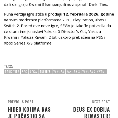
da li da igraju Kwami 3 kampanju ili novi spinoff Dark Ties.
Puna verzija igre stiže u prodaju
12. februara 2026. godine
na svim modernim platformama – PC, PlayStation, Xbox i
Switch 2. Pored ove nove igre, SEGA je takođe potvrdila da
će stari rimejk naslovi Yakuza 0 Director’s Cut, Yakuza
Kiwami i Yakuza Kiwami 2 biti uskoro prebačeni na PS5 i
Xbox Series X/S platforme!
TAGS:
DARK TIES
RPG
SEGA
TREJLER
YAKUZA
YAKUZA 3
YAKUZA 3 KWAMI
PREVIOUS POST
NEXT POST
HIDEO KOJIMA NAS
DEUS EX DOBIJA
JE POČASTIO SA
REMASTER!