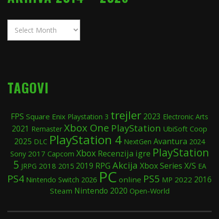
Arhiva
2014
–
2026
TAGOVI
trejler
FPS
Square Enix
2023
Playstation 3
Electronic Arts
Xbox One
PlayStation
2021
UbiSoft
Coop
Remaster
PlayStation 4
2025
Avantura
2024
DLC
NextGen
PlayStation
Xbox
Recenzija igre
Sony
2017
Capcom
5
Akcija
2019
RPG
Xbox Series X/S
2018
2015
JRPG
EA
PC
PS4
PS5
Nintendo Switch
online
2022
2016
2026
MP
Nintendo
2020
Steam
Open-World