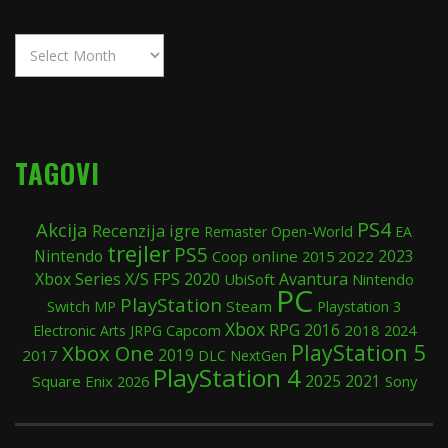
Arhiva
2014
–
2026
TAGOVI
PS4
Akcija
Recenzija igre
Open-World
Remaster
EA
trejler
PS5
Nintendo
Coop
online
2015
2022
2023
Xbox Series X/S
FPS
2020
Avantura
UbiSoft
Nintendo
PC
PlayStation
Switch
Steam
MP
Playstation 3
Xbox
RPG
2016
2018
2024
Electronic Arts
JRPG
Capcom
PlayStation 5
Xbox One
2019
2017
DLC
NextGen
PlayStation 4
2025
Square Enix
2021
Sony
2026