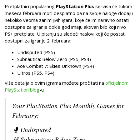
Pretplatnici popularnog
PlayStation Plus
servisa će tokom
meseca februara moći besplatno da na svoje naloge dodaju
nekoliko veoma zanimljivih igara, koje će im naravno ostati
dostupne za igranje dokle god imaju aktivan bilo koji nivo
PS+ pretplate. U pitanju su sledeći naslovi koji će postati
dostupni za igranje 2. februara:
Undisputed (PS5)
Subnautica: Below Zero (PS5, PS4)
Ace Combat 7: Skies Unknown (PS4)
Ultros (PS5, PS4)
Više detalja o ovim igrama možete pročitati na
oficijelnom
PlayStation blog
-u.
Your PlayStation Plus Monthly Games for
February:
🥊 Undisputed
🫧 Subnautica: Below Zero