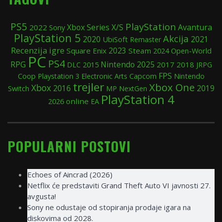
PS5
PlayStation
Xbox Series X/S
Avantura
2022
Sony
PlayStation 5
Akcija
2020
UbiSoft
2021
Remaster
Recenzija igre
Square Enix
2023
Steam
2024
Open-World
PC
PS4
RPG
Nintendo
2025
2015
2017
2018
DLC
JRPG
FPS
Coop
Nintendo
Playstation 3
Electronic Arts
Capcom
trejler
Xbox One
Xbox
2019
Switch
2016
MP
NextGen
PlayStation 4
online
2026
EA
POPULARNI POSTOVI
Echoes of Aincrad (2026)
Netflix će predstaviti Grand Theft Auto VI javnosti 27.
avgusta!
Sony ne odustaje od stopiranja prodaje igara na
diskovima od 2028.