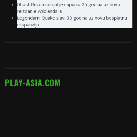
Ghost Recon serijal je napunio 25 godina uz novo
reizdanje Wildlands-a
Legendarni Quake slavi 30 godina uz novu besplatnu
ekspanziju
PLAY-ASIA.COM