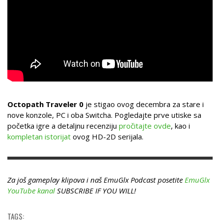
Octopath Traveler 0
je stigao ovog decembra za stare i
nove konzole, PC i oba Switcha. Pogledajte prve utiske sa
početka igre a detaljnu recenziju
pročitajte ovde
, kao i
kompletan istorijat
ovog HD-2D serijala.
Za još gameplay klipova i naš EmuGlx Podcast posetite
EmuGlx
YouTube kanal
SUBSCRIBE IF YOU WILL!
TAGS: