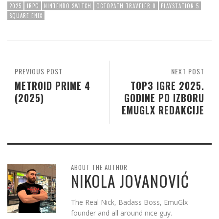
2025
JRPG
NINTENDO SWITCH
OCTOPATH TRAVELER 0
PLAYSTATION 5
SQUARE ENIX
PREVIOUS POST
NEXT POST
METROID PRIME 4
TOP3 IGRE 2025.
(2025)
GODINE PO IZBORU
EMUGLX REDAKCIJE
ABOUT THE AUTHOR
NIKOLA JOVANOVIĆ
The Real Nick, Badass Boss, EmuGlx
founder and all around nice guy.