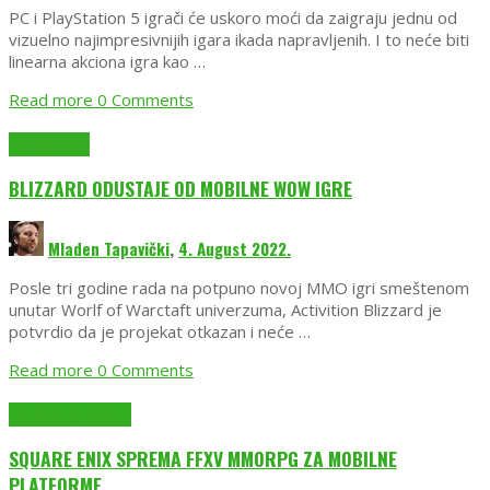
PC i PlayStation 5 igrači će uskoro moći da zaigraju jednu od
vizuelno najimpresivnijih igara ikada napravljenih. I to neće biti
linearna akciona igra kao …
Read more
0 Comments
EmuGlx Vesti
BLIZZARD ODUSTAJE OD MOBILNE WOW IGRE
Mladen Tapavički
,
4. August 2022.
Posle tri godine rada na potpuno novoj MMO igri smeštenom
unutar Worlf of Warctaft univerzuma, Activition Blizzard je
potvrdio da je projekat otkazan i neće …
Read more
0 Comments
EmuGlx Vesti
Mobile
SQUARE ENIX SPREMA FFXV MMORPG ZA MOBILNE
PLATFORME