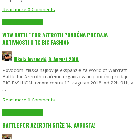
Read more
0 Comments
EmuGlx Vesti
Promocija
WOW BATTLE FOR AZEROTH PONOĆNA PRODAJA I
AKTIVNOSTI U TC BIG FASHION
Nikola Jovanović
,
8. August 2018.
Povodom izlaska najnovije ekspanzie za World of Warcraft –
Battle for Azeroth imaćemo organizovanu ponoćnu prodaju
BIG FASHION tržnom centru 13. avgusta.2018. od 22h-01h, a
…
Read more
0 Comments
EmuGlx Vesti
Promocija
BATTLE FOR AZEROTH STIŽE 14. AVGUSTA!