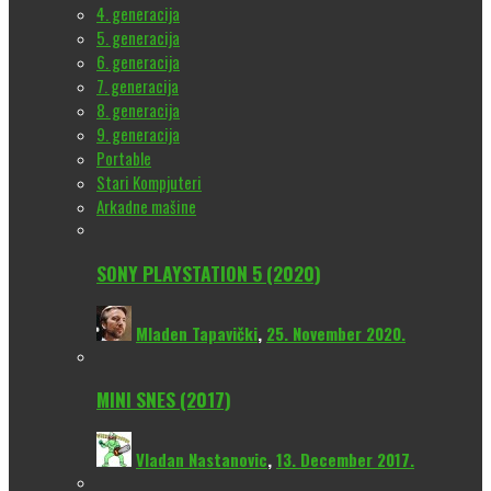
4. generacija
5. generacija
6. generacija
7. generacija
8. generacija
9. generacija
Portable
Stari Kompjuteri
Arkadne mašine
SONY PLAYSTATION 5 (2020)
Mladen Tapavički
,
25. November 2020.
MINI SNES (2017)
Vladan Nastanovic
,
13. December 2017.