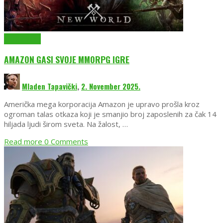
EmuGlx Vesti
AMAZON GASI SVOJE MMORPG IGRE
Mladen Tapavički
,
2. November 2025.
Američka mega korporacija Amazon je upravo prošla kroz
ogroman talas otkaza koji je smanjio broj zaposlenih za čak 14
hiljada ljudi širom sveta. Na žalost, …
Read more
0 Comments