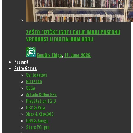
ZAŠTO FIZIČKE IGRE I DALJE IMAJU POSEBNU
VREDNOST U DIGITALNOM DOBU
EmuGlx Ekipa
,
17. June 2026.
Podcast
Retro Games
Svi tekstovi
Nintendo
SEGA
Arkade & Neo Geo
PlayStation 1,2,3
PSP & Vita
Xbox & Xbox360
C64 & Amiga
Stare PC igre