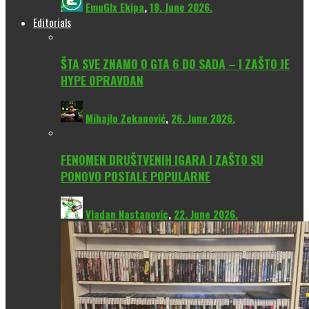
EmuGlx Ekipa
,
18. June 2026.
Editorials
ŠTA SVE ZNAMO O GTA 6 DO SADA – I ZAŠTO JE
HYPE OPRAVDAN
Mihajlo Zekanović
,
26. June 2026.
FENOMEN DRUŠTVENIH IGARA I ZAŠTO SU
PONOVO POSTALE POPULARNE
Vladan Nastanovic
,
22. June 2026.