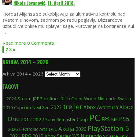
Nikola Jovanović
,
11. April 2018.
Horda i Alijansa se sukobljavaju za ultimativnu kontrolu nad
svetom u novom, sedmom po redu poglavlju Blizzardove
uzbudljive online multiplayer sage. Putovanje na kontinente Kul
…
Read more
0 Comments
1
2
3
»
ARHIVA 2014 – 2026
Arhiva 2014 – 2026
TAGOVI
2024
Steam
online
2016
Open-World
Nintendo Switch
JRPG
trejler
Xbox
Xbox
Avantura
2015
2023
Capcom
NextGen
PC
One
PS5
FPS
2017
2022
Sony
Coop
Remaster
MP
PlayStation 5
Akcija
2020
2026
Electronic Arts
DLC
RPG
2019
Xbox Series X/S
Nintendo
2021
Square Enix