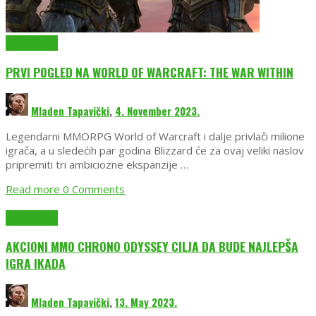
EmuGlx Vesti
PRVI POGLED NA WORLD OF WARCRAFT: THE WAR WITHIN
Mladen Tapavički
,
4. November 2023.
Legendarni MMORPG World of Warcraft i dalje privlači milione
igrača, a u sledećih par godina Blizzard će za ovaj veliki naslov
pripremiti tri ambiciozne ekspanzije …
Read more
0 Comments
EmuGlx Vesti
AKCIONI MMO CHRONO ODYSSEY CILJA DA BUDE NAJLEPŠA
IGRA IKADA
Mladen Tapavički
,
13. May 2023.