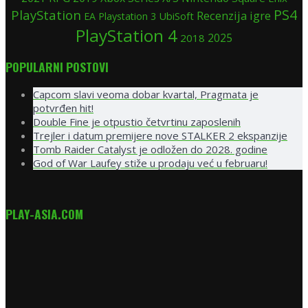
PS4
PlayStation
Recenzija igre
UbiSoft
EA
Playstation 3
PlayStation 4
2025
2018
POPULARNI POSTOVI
Capcom slavi veoma dobar kvartal, Pragmata je
potvrđen hit!
Double Fine je otpustio četvrtinu zaposlenih
Trejler i datum premijere nove STALKER 2 ekspanzije
Tomb Raider Catalyst je odložen do 2028. godine
God of War Laufey stiže u prodaju već u februaru!
PLAY-ASIA.COM