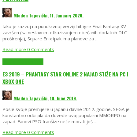
Mladen Tapavički
,
11. January 2020.
Iako je razvoj na punokrvnoj verziji hit igre Final Fantasy XV
završen (sa neslavnim otkazivanjem obećanih dodatnih DLC
proširenja), Square Enix ipak ima planove za …
Read more
0 Comments
EmuGlx TV
EmuGlx Vesti
E3 2019 – PHANTASY STAR ONLINE 2 NAJAD STIŽE NA PC I
XBOX ONE
Mladen Tapavički
,
10. June 2019.
Posle svoje premijere u Japanu davne 2012. godine, SEGA je
konstantno odbijala da dovede ovaj popularni MMORPG na
zapad. Fanovi PSO franšize neće morati još …
Read more
0 Comments