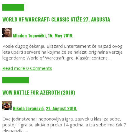
EmuGlx Vesti
WORLD OF WARCRAFT: CLASSIC STIŽE 27. AVGUSTA
Mladen Tapavički
,
15. May 2019.
Posle dugog čekanja, Blizzard Entertaiment će najzad ovog
leta upaliti servere na kojima će se nalaziti originalna verzija
legendarne World of Warctraft igre. Klasični content …
Read more
0 Comments
Recenzije igara
WOW BATTLE FOR AZEROTH (2018)
Nikola Jovanović
,
21. August 2018.
Ova jedinstvena i neponovljiva igra, zauvek u klasi za sebe,
postoji i igra se aktivno preko 14 godina, a iza sebe ima čak 7
ekspanzija …