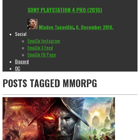
SONY PLAYSTATION 4 PRO (2016)
Mladen Tapavički
,
6. December 2016.
Social
EmuGlx Instagram
EmuGlx X Feed
EmuGlx FB Page
Discord
OC
POSTS TAGGED
MMORPG