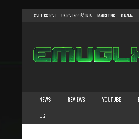
SVI TEKSTOVI
USLOVI KORIŠĆENJA
MARKETING
O NAMA
NEWS
REVIEWS
YOUTUBE
SVI TEKSTOVI
SVI SISTEMI
OC
NINTENDO
3. GENERACIJA