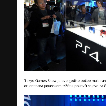
Tokyo Games Show je ove godine počeo malo ranije
orijentisana Japanskom tržištu, pokrivši najave za č