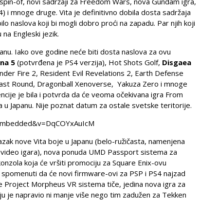
 spin-of, novi sadržaji za Freedom Wars, nova Gundam igra,
4) i mnoge druge. Vita je definitivno dobila dosta sadržaja
 bilo naslova koji bi mogli dobro proći na zapadu. Par njih koji
u na Engleski jezik.
panu. Iako ove godine neće biti dosta naslova za ovu
na 5
(potvrđena je PS4 verzija), Hot Shots Golf,
Disgaea
er Fire 2, Resident Evil Revelations 2, Earth Defense
Last Round, Dragonball Xenoverse, Yakuza Zero i mnoge
ncije je bila i potvrda da će veoma očekivana igra From
a u Japanu. Nije poznat datum za ostale svetske teritorije.
r_embedded&v=DqCOYxAuIcM
azak nove Vita boje u Japanu (belo-ružičasta, namenjena
en video igara), nova ponuda UMD Passport sistema za
konzola koja će vršiti promociju za Square Enix-ovu
i spomenuti da će novi firmware-ovi za PSP i PS4 najzad
e Project Morpheus VR sistema tiče, jedina nova igra za
oju je napravio ni manje više nego tim zadužen za Tekken