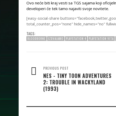
Ovo neće biti kraj vesti sa TGS sajama koji oficije
developeri će tek tamo najaviti svoje novitete.
[easy-social-share buttons="facebook,twitter,go
total_counter_pos="none" hide_names="no" fullwi
TAGS:
BLOODBORNE
IZDVAJAMO
PLAYSTATION 4
PLAYSTATION VITA
PREVIOUS POST
NES - TINY TOON ADVENTURES
2: TROUBLE IN WACKYLAND
(1993)