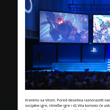
Krenimo sa Vitom. Pored desetina raznoraznih naslo
socijalne igre, ritmičke igre i sl) Vita korisnici će