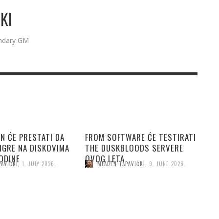
KI
endary GM
N ĆE PRESTATI DA
FROM SOFTWARE ĆE TESTIRATI
IGRE NA DISKOVIMA
THE DUSKBLOODS SERVERE
ODINE
OVOG LETA
PAVIČKI
,
1. JULY 2026.
MLADEN TAPAVIČKI
,
9. JUNE 2026.