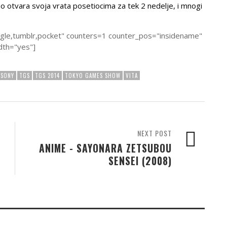
lno otvara svoja vrata posetiocima za tek 2 nedelje, i mnogi
ogle,tumblr,pocket" counters=1 counter_pos="insidename"
dth="yes"]
SONY
TGS
TGS 2014
TOKYO GAMES SHOW
VITA
NEXT POST
ANIME - SAYONARA ZETSUBOU
SENSEI (2008)