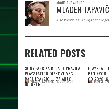
ABOUT THE AUTHOR
MLADEN TAPAVIČ
Also known as DieH@rd the leg
RELATED POSTS
SONY FABRIKA KOJA JE PRAVILA
PLAYSTATIO
PLAYSTATION DISKOVE VEĆ
PROIZVODI 
RADI TRANZICIJU ZA AUTO
OD 2028. G
MLADEN TAPAVIČKI
,
4. JULY 2026.
MLADEN TA
INDUSTRIJU