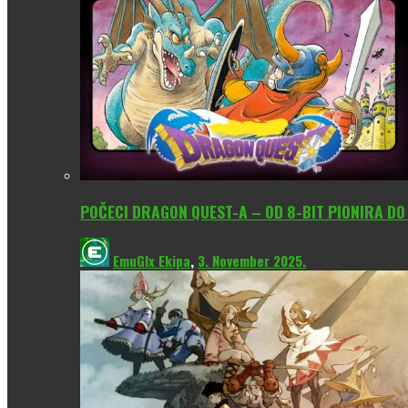
POČECI DRAGON QUEST-A – OD 8-BIT PIONIRA D
EmuGlx Ekipa
,
3. November 2025.