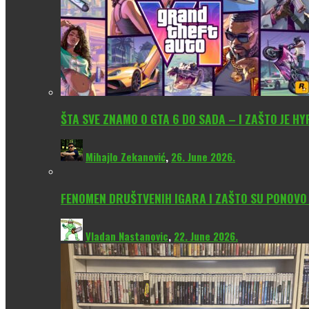
ŠTA SVE ZNAMO O GTA 6 DO SADA – I ZAŠTO JE H
Mihajlo Zekanović
,
26. June 2026.
FENOMEN DRUŠTVENIH IGARA I ZAŠTO SU PONOV
Vladan Nastanovic
,
22. June 2026.