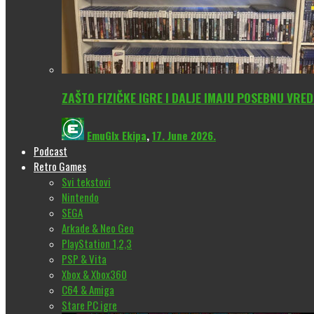
ZAŠTO FIZIČKE IGRE I DALJE IMAJU POSEBNU VRE
EmuGlx Ekipa
,
17. June 2026.
Podcast
Retro Games
Svi tekstovi
Nintendo
SEGA
Arkade & Neo Geo
PlayStation 1,2,3
PSP & Vita
Xbox & Xbox360
C64 & Amiga
Stare PC igre