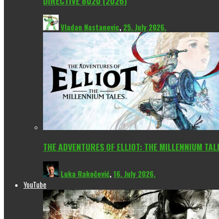
DIRECTIVE 8020 (2026)
Vladan Nastanovic
,
25. July 2026.
THE ADVENTURES OF ELLIOT: THE MILLENNIUM TAL
Luka Rakočević
,
16. July 2026.
YouTube