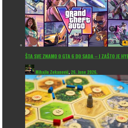
ŠTA SVE ZNAMO O GTA 6 DO SADA – I ZAŠTO JE H
Mihajlo Zekanović
,
26. June 2026.