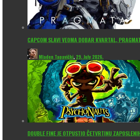
CAPCOM SLAVI VEOMA DOBAR KVARTAL, PRAGMATA
Mladen Tapavički
,
29. July 2026.
DOUBLE FINE JE OTPUSTIO ČETVRTINU ZAPOSLENI