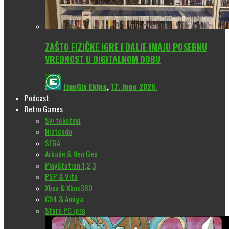
ZAŠTO FIZIČKE IGRE I DALJE IMAJU POSEBNU
VREDNOST U DIGITALNOM DOBU
EmuGlx Ekipa
,
17. June 2026.
Podcast
Retro Games
Svi tekstovi
Nintendo
SEGA
Arkade & Neo Geo
PlayStation 1,2,3
PSP & Vita
Xbox & Xbox360
C64 & Amiga
Stare PC igre