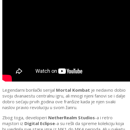
Legendarni borilački serijal
Mortal Kombat
je nedavno dobio
svoju dvanaestu centralnu igru, ali mnogi njeni fanovi se i dalje
dobro sećaju prvih godina ove franšize kada je njen svaki
naslov pravio revoluciju u svom žanru.
Zbog toga, developeri
NetherRealm Studios
-a i retro
majstori iz
Digital Eclipse
-a su rešli da spreme kolekciju koja
bi ujedinila sve stare igre iz MK1 do MK4 perioda. Ali u paketu