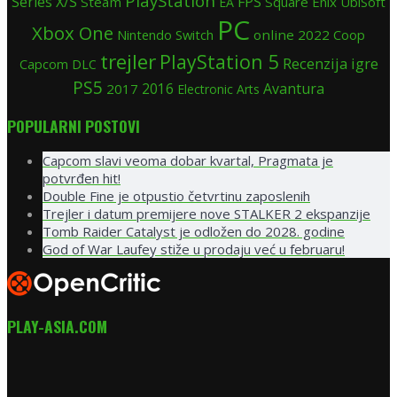
PlayStation
Series X/S
FPS
Steam
Square Enix
UbiSoft
EA
PC
Xbox One
Nintendo Switch
online
2022
Coop
trejler
PlayStation 5
Recenzija igre
Capcom
DLC
PS5
Avantura
2017
2016
Electronic Arts
POPULARNI POSTOVI
Capcom slavi veoma dobar kvartal, Pragmata je
potvrđen hit!
Double Fine je otpustio četvrtinu zaposlenih
Trejler i datum premijere nove STALKER 2 ekspanzije
Tomb Raider Catalyst je odložen do 2028. godine
God of War Laufey stiže u prodaju već u februaru!
PLAY-ASIA.COM