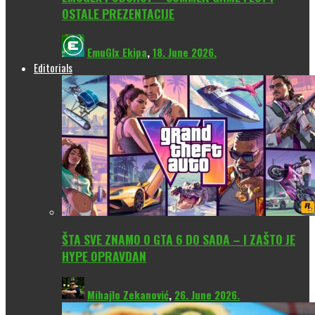
OSTALE PREZENTACIJE
EmuGlx Ekipa
,
18. June 2026.
Editorials
ŠTA SVE ZNAMO O GTA 6 DO SADA – I ZAŠTO JE
HYPE OPRAVDAN
Mihajlo Zekanović
,
26. June 2026.