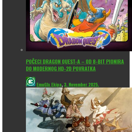
POČECI DRAGON QUEST-A – OD 8-BIT PIONIRA
DO MODERNOG HD-2D POVRATKA
EmuGlx Ekipa
,
3. November 2025.