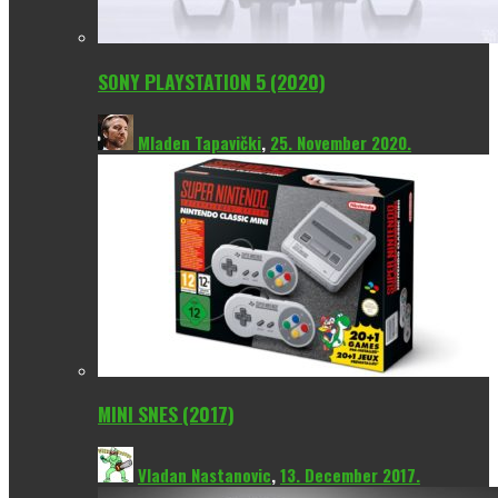
SONY PLAYSTATION 5 (2020)
Mladen Tapavički
,
25. November 2020.
MINI SNES (2017)
Vladan Nastanovic
,
13. December 2017.