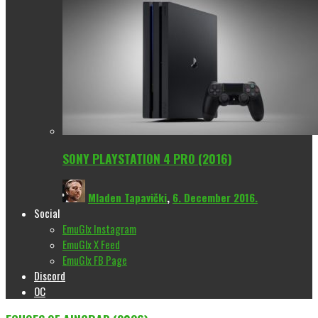
SONY PLAYSTATION 4 PRO (2016)
Mladen Tapavički
,
6. December 2016.
Social
EmuGlx Instagram
EmuGlx X Feed
EmuGlx FB Page
Discord
OC