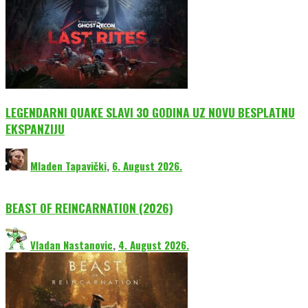
LEGENDARNI QUAKE SLAVI 30 GODINA UZ NOVU BESPLATNU
EKSPANZIJU
Mladen Tapavički
,
6. August 2026.
BEAST OF REINCARNATION (2026)
Vladan Nastanovic
,
4. August 2026.