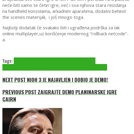
neće biti samo te četiri igre, već i sva njihova stara reizdanja
na handheld konzolama, arkadnim aparatima, dodatni behind
the scenes materijali, i još mnogo toga.
Najbolji dodatak će svakako biti i ugrađena podrška za lak
online multiplayer,uz korišćenje modernog “rollback netcode”-
a.
Tags:
2025
Arkade
borilačke igre
Digital Eclipse
Mortal
Kombat
NetherRealm Studios
PC
PlayStation
retro
Switch
Xbox
NEXT POST
NIOH 3 JE NAJAVLJEN I DOBIO JE DEMO!
PREVIOUS POST
ZAIGRAJTE DEMO PLANINARSKE IGRE
CAIRN