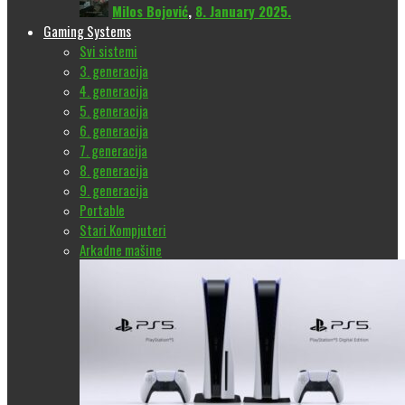
Milos Bojović
,
8. January 2025.
Gaming Systems
Svi sistemi
3. generacija
4. generacija
5. generacija
6. generacija
7. generacija
8. generacija
9. generacija
Portable
Stari Kompjuteri
Arkadne mašine