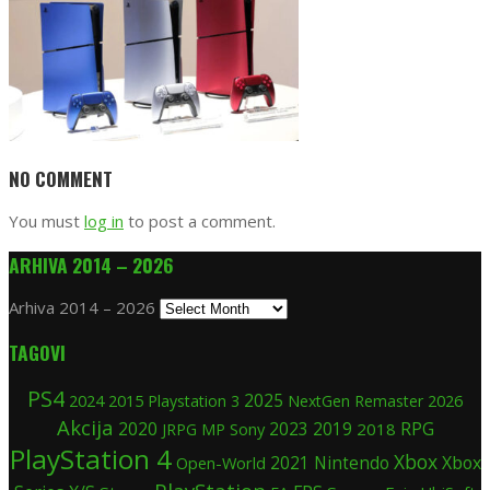
NO COMMENT
You must
log in
to post a comment.
ARHIVA 2014 – 2026
Arhiva 2014 – 2026
TAGOVI
PS4
2025
2024
2015
Playstation 3
NextGen
Remaster
2026
Akcija
2020
2019
RPG
Sony
2023
2018
JRPG
MP
PlayStation 4
Xbox
Nintendo
Xbox
Open-World
2021