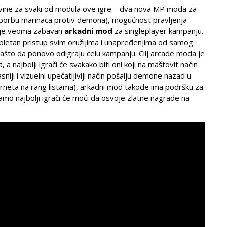
vine za svaki od modula ove igre – dva nova MP moda za
za borbu marinaca protiv demona), mogućnost pravljenja
nije veoma zabavan
arkadni mod
za singleplayer kampanju.
mpletan pristup svim oružijima i unapređenjima od samog
zašto da ponovo odigraju celu kampanju. Cilj arcade moda je
 a najbolji igrači će svakako biti oni koji na maštovit način
sniji i vizuelni upečatljiviji način pošalju demone nazad u
erneta na rang listama), arkadni mod takođe ima podršku za
samo najbolji igrači će moći da osvoje zlatne nagrade na