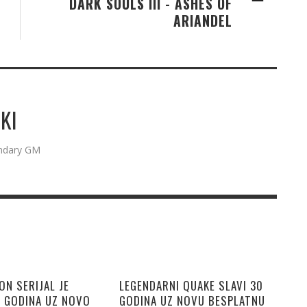
DARK SOULS III - ASHES OF
ARIANDEL
KI
endary GM
N SERIJAL JE
LEGENDARNI QUAKE SLAVI 30
5 GODINA UZ NOVO
GODINA UZ NOVU BESPLATNU