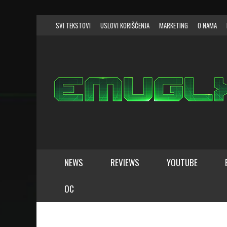
SVI TEKSTOVI
USLOVI KORIŠĆENJA
MARKETING
O NAMA
NEWS
REVIEWS
YOUTUBE
SVI TEKSTOVI
SVI SISTEMI
OC
NINTENDO
3. GENERACIJA