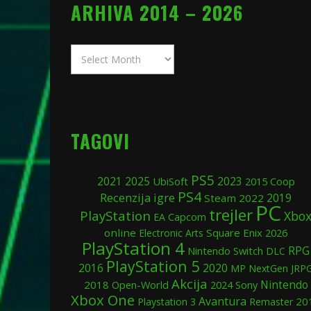
ARHIVA 2014 – 2026
Arhiva
2014
–
2026
TAGOVI
PS5
2025
2021
UbiSoft
2023
2015
Coop
PS4
Recenzija igre
2019
Steam
2022
PC
trejler
PlayStation
Xbo
EA
Capcom
online
Square Enix
Electronic Arts
2026
PlayStation 4
RPG
Nintendo Switch
DLC
PlayStation 5
2020
2016
MP
NextGen
JRP
Akcija
Nintendo
2018
Open-World
2024
Sony
Xbox One
Avantura
20
Playstation 3
Remaster