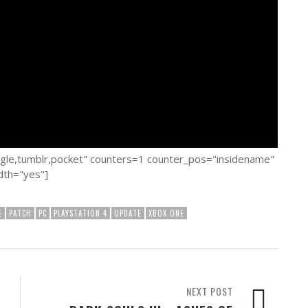
ogle,tumblr,pocket" counters=1 counter_pos="insidename"
dth="yes"]
E
PATCH
PC
PLAYSTATION 4
UPDATE
XBOX ONE
NEXT POST