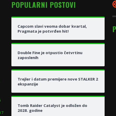
POPULARNI POSTOVI
Capcom slavi veoma dobar kvartal,
Pragmata je potvrđen hit!
Double Fine je otpustio četvrtinu
zaposlenih
Trejler i datum premijere nove STALKER 2
x
ekspanzije
G
Tomb Raider Catalyst je odložen do
2028. godine
17