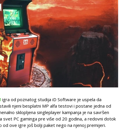
M
igra od poznatog studija iD Software je uspela da
vili njeni besplatni MP alfa testovi i postane jedna od
omenalno sklopljena singleplayer kampanja je na savršen
a svet PC gaminga pre više od 20 godina, a redovni dotok
 od ove igre još bolji paket nego na njenoj premijeri.