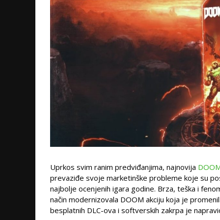
Uprkos svim ranim predviđanjima, najnovija
DOO
prevaziđe svoje marketinške probleme koje su posta
najbolje ocenjenih igara godine. Brza, teška i fen
način modernizovala DOOM akciju koja je promenil
besplatnih DLC-ova i softverskih zakrpa je napravio