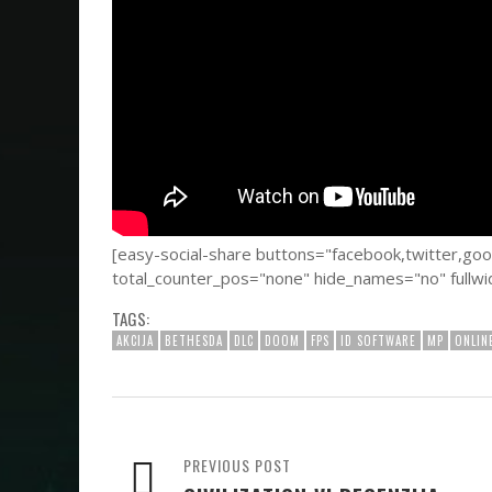
[easy-social-share buttons="facebook,twitter,go
total_counter_pos="none" hide_names="no" fullwi
TAGS:
AKCIJA
BETHESDA
DLC
DOOM
FPS
ID SOFTWARE
MP
ONLIN
PREVIOUS POST