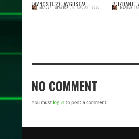
JAVNOSTI 27. AVGUSTA!
REIZDANJE 
MLADEN TAPAVIČKI
,
6. AUGUST 2026.
MLADEN TA
NO COMMENT
You must
log in
to post a comment.