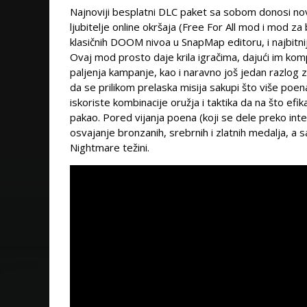
Najnoviji besplatni DLC paket sa sobom donosi no
ljubitelje online okršaja (Free For All mod i mod 
klasičnih DOOM nivoa u SnapMap editoru, i najbit
Ovaj mod prosto daje krila igračima, dajući im ko
paljenja kampanje, kao i naravno još jedan razlog 
da se prilikom prelaska misija sakupi što više poena,
iskoriste kombinacije oružja i taktika da na što efika
pakao. Pored vijanja poena (koji se dele preko int
osvajanje bronzanih, srebrnih i zlatnih medalja, a 
Nightmare težini.