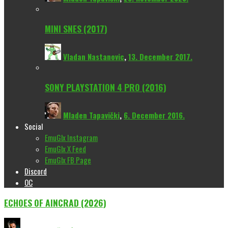
MINI SNES (2017)
Vladan Nastanovic
,
13. December 2017.
SONY PLAYSTATION 4 PRO (2016)
Mladen Tapavički
,
6. December 2016.
Social
EmuGlx Instagram
EmuGlx X Feed
EmuGlx FB Page
Discord
OC
ECHOES OF AINCRAD (2026)