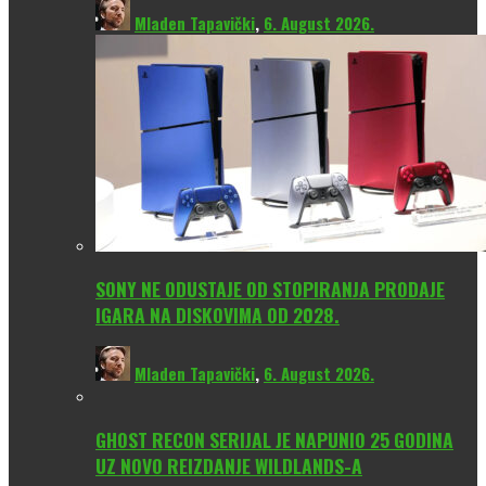
Mladen Tapavički
,
6. August 2026.
SONY NE ODUSTAJE OD STOPIRANJA PRODAJE
IGARA NA DISKOVIMA OD 2028.
Mladen Tapavički
,
6. August 2026.
GHOST RECON SERIJAL JE NAPUNIO 25 GODINA
UZ NOVO REIZDANJE WILDLANDS-A