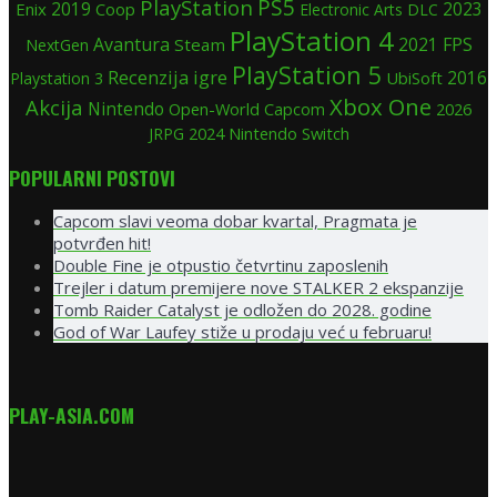
PS5
PlayStation
2019
Enix
Coop
2023
Electronic Arts
DLC
PlayStation 4
Avantura
FPS
Steam
2021
NextGen
PlayStation 5
Recenzija igre
UbiSoft
2016
Playstation 3
Xbox One
Akcija
Nintendo
Open-World
Capcom
2026
2024
Nintendo Switch
JRPG
POPULARNI POSTOVI
Capcom slavi veoma dobar kvartal, Pragmata je
potvrđen hit!
Double Fine je otpustio četvrtinu zaposlenih
Trejler i datum premijere nove STALKER 2 ekspanzije
Tomb Raider Catalyst je odložen do 2028. godine
God of War Laufey stiže u prodaju već u februaru!
PLAY-ASIA.COM