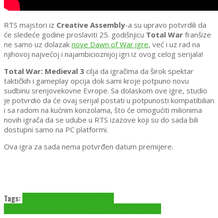
RTS majstori iz
Creative Assembly
-a su upravo potvrdili da
će sledeće godine proslaviti 25. godišnjicu
Total War
franšize
ne samo uz dolazak
nove Dawn of War igre
, već i uz rad na
njihovoj najvećoj i najambicioznijoj igri iz ovog celog serijala!
Total War: Medieval 3
cilja da igračima da širok spektar
taktičkih i gameplay opcija dok sami kroje potpuno novu
sudbinu srenjovekovne Evrope. Sa dolaskom ove igre, studio
je potvrdio da će ovaj serijal postati u potpunosti kompatibilian
i sa radom na kućnim konzolama, što će omogućiti milionima
novih igrača da se udube u RTS izazove koji su do sada bili
dostupni samo na PC platformi.
Ova igra za sada nema potvrđen datum premijere.
Tags:
2025
Creative Assembly
Medieval
3
PC
PlayStation
RTS
SEGA
strategija
Total War
trejler
Xbox