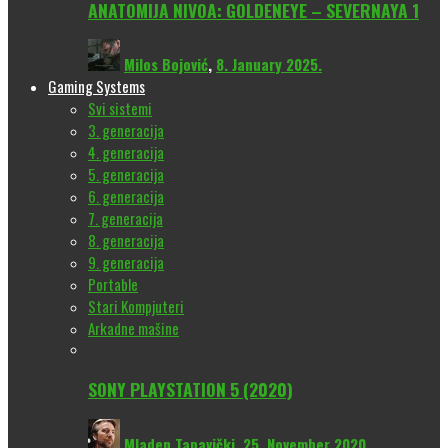
ANATOMIJA NIVOA: GOLDENEYE – SEVERNAYA 1
Milos Bojović
,
8. January 2025.
Gaming Systems
Svi sistemi
3. generacija
4. generacija
5. generacija
6. generacija
7. generacija
8. generacija
9. generacija
Portable
Stari Kompjuteri
Arkadne mašine
SONY PLAYSTATION 5 (2020)
Mladen Tapavički
,
25. November 2020.