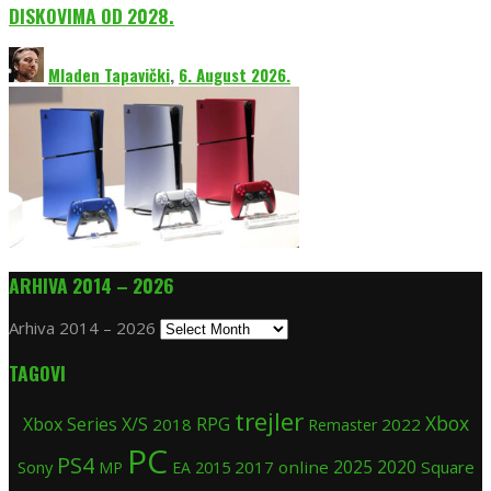
DISKOVIMA OD 2028.
Mladen Tapavički
,
6. August 2026.
ARHIVA 2014 – 2026
Arhiva 2014 – 2026
TAGOVI
trejler
Xbox
Xbox Series X/S
RPG
2018
2022
Remaster
PC
PS4
2025
2020
Sony
2015
2017
online
Square
MP
EA