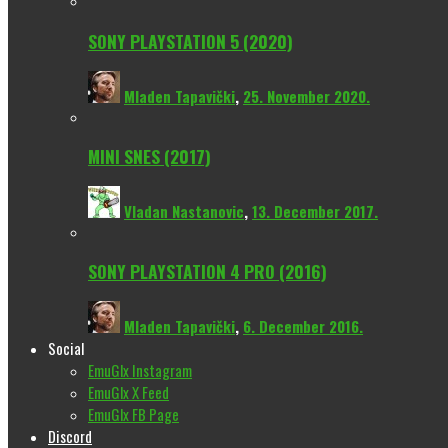
SONY PLAYSTATION 5 (2020)
Mladen Tapavički
,
25. November 2020.
MINI SNES (2017)
Vladan Nastanovic
,
13. December 2017.
SONY PLAYSTATION 4 PRO (2016)
Mladen Tapavički
,
6. December 2016.
Social
EmuGlx Instagram
EmuGlx X Feed
EmuGlx FB Page
Discord