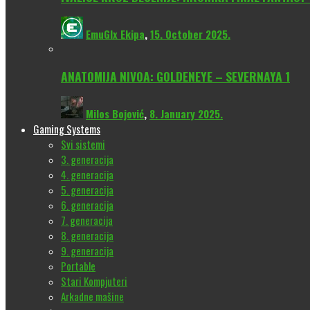
EmuGlx Ekipa
,
15. October 2025.
ANATOMIJA NIVOA: GOLDENEYE – SEVERNAYA 1
Milos Bojović
,
8. January 2025.
Gaming Systems
Svi sistemi
3. generacija
4. generacija
5. generacija
6. generacija
7. generacija
8. generacija
9. generacija
Portable
Stari Kompjuteri
Arkadne mašine