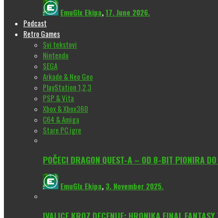
EmuGlx Ekipa
,
17. June 2026.
Podcast
Retro Games
Svi tekstovi
Nintendo
SEGA
Arkade & Neo Geo
PlayStation 1,2,3
PSP & Vita
Xbox & Xbox360
C64 & Amiga
Stare PC igre
POČECI DRAGON QUEST-A – OD 8-BIT PIONIRA D
EmuGlx Ekipa
,
3. November 2025.
IVALICE KROZ DECENIJE: HRONIKA FINAL FANTASY