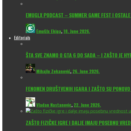
EMUGLX PODCAST – SUMMER GAME FEST I OSTALE
EmuGlx Ekipa
,
18. June 2026.
Editorials
ŠTA SVE ZNAMO O GTA 6 DO SADA – I ZAŠTO JE H
Mihajlo Zekanović
,
26. June 2026.
FENOMEN DRUŠTVENIH IGARA I ZAŠTO SU PONOV
Vladan Nastanovic
,
22. June 2026.
ZAŠTO FIZIČKE IGRE I DALJE IMAJU POSEBNU VRE