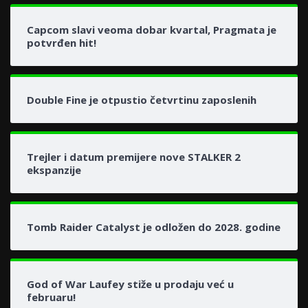
Capcom slavi veoma dobar kvartal, Pragmata je
potvrđen hit!
Double Fine je otpustio četvrtinu zaposlenih
Trejler i datum premijere nove STALKER 2
ekspanzije
Tomb Raider Catalyst je odložen do 2028. godine
God of War Laufey stiže u prodaju već u
februaru!