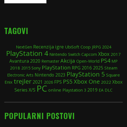
2014
–
2026
TAGOVI
Recenzija igre
UbiSoft
Coop
2024
NextGen
JRPG
PlayStation 4
Xbox
Nintendo Switch
2017
Capcom
PS4
Akcija
Avantura
2020
Open-World
Remaster
MP
PlayStation
RPG
2025
2018
2015
Sony
2016
Steam
PlayStation 5
Nintendo
2023
Square
Electronic Arts
trejler
Xbox One
PS5
FPS
Xbox
Enix
2021
2022
2026
PC
Series X/S
2019
online
Playstation 3
EA
DLC
POPULARNI POSTOVI