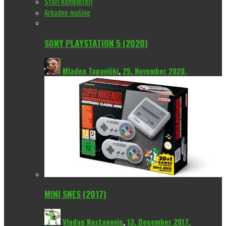
Stari Kompjuteri
Arkadne mašine
SONY PLAYSTATION 5 (2020)
Mladen Tapavički
,
25. November 2020.
MINI SNES (2017)
Vladan Nastanovic
,
13. December 2017.