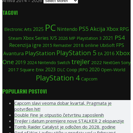
Arhiva 2014 – 2026
TAGOVI
PC
PS5
Akcija
Xbox
2025
Nintendo
RPG
Electronic Arts
PS4
Xbox Series X/S
Steam
2021
2026
MP
Playstation 3
Recenzija igre
FPS
2015
2018
online
UbiSoft
Remaster
PlayStation 5
Xbox
PlayStation
Avantura
2016
EA
trejler
One
2019
2024
Nintendo Switch
2022
Sony
NextGen
2020
2017
Square Enix
2023
Coop
Open-World
DLC
JRPG
PlayStation 4
Capcom
POPULARNI POSTOVI
Capcom slavi veoma dobar kvartal, Pragmata je
potvrđen hit!
Double Fine je otpustio četvrtinu zaposlenih
Trejler i datum premijere nove STALKER 2 ekspanzije
Tomb Raider Catalyst je odložen do 2028. godine
God of War Laufey stiže u prodaju već u februaru!