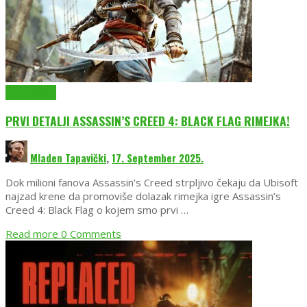
EmuGlx Vesti
PRVI DETALJI ASSASSIN’S CREED 4: BLACK FLAG RIMEJKA!
Mladen Tapavički
,
17. September 2025.
Dok milioni fanova Assassin’s Creed strpljivo čekaju da Ubisoft
najzad krene da promoviše dolazak rimejka igre Assassin’s
Creed 4: Black Flag o kojem smo prvi …
Read more
0 Comments