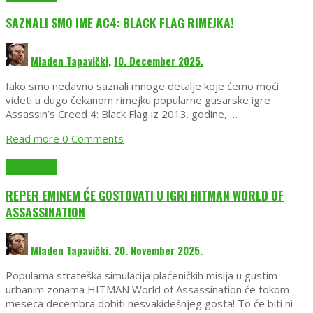
SAZNALI SMO IME AC4: BLACK FLAG RIMEJKA!
Mladen Tapavički
,
10. December 2025.
Iako smo nedavno saznali mnoge detalje koje ćemo moći
videti u dugo čekanom rimejku popularne gusarske igre
Assassin’s Creed 4: Black Flag iz 2013. godine, …
Read more
0 Comments
EmuGlx Vesti
REPER EMINEM ĆE GOSTOVATI U IGRI HITMAN WORLD OF
ASSASSINATION
Mladen Tapavički
,
20. November 2025.
Popularna strateška simulacija plaćeničkih misija u gustim
urbanim zonama HITMAN World of Assassination će tokom
meseca decembra dobiti nesvakidešnjeg gosta! To će biti ni