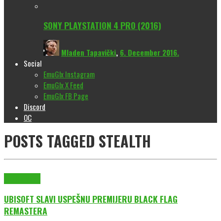
SONY PLAYSTATION 4 PRO (2016)
Mladen Tapavički
,
6. December 2016.
Social
EmuGlx Instagram
EmuGlx X Feed
EmuGlx FB Page
Discord
OC
POSTS TAGGED
STEALTH
EmuGlx Vesti
UBISOFT SLAVI USPEŠNU PREMIJERU BLACK FLAG
REMASTERA