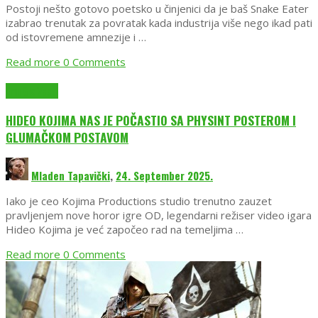
Postoji nešto gotovo poetsko u činjenici da je baš Snake Eater
izabrao trenutak za povratak kada industrija više nego ikad pati
od istovremene amnezije i …
Read more
0 Comments
EmuGlx Vesti
HIDEO KOJIMA NAS JE POČASTIO SA PHYSINT POSTEROM I
GLUMAČKOM POSTAVOM
Mladen Tapavički
,
24. September 2025.
Iako je ceo Kojima Productions studio trenutno zauzet
pravljenjem nove horor igre OD, legendarni režiser video igara
Hideo Kojima je već započeo rad na temeljima …
Read more
0 Comments