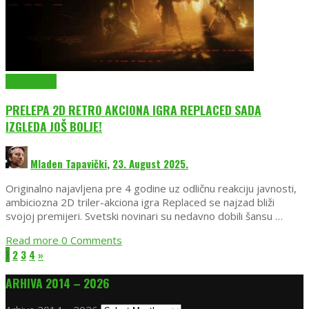
EmuGlx Vesti
PRELEPA 2D RETRO AKCIONA IGRA REPLACED SADA
IZGLEDA JOŠ BOLJE!
Mladen Tapavički
,
23. August 2025.
Originalno najavljena pre 4 godine uz odličnu reakciju javnosti,
ambiciozna 2D triler-akciona igra Replaced se najzad bliži
svojoj premijeri. Svetski novinari su nedavno dobili šansu …
Read more
0 Comments
1
2
3
4
»
ARHIVA 2014 – 2026