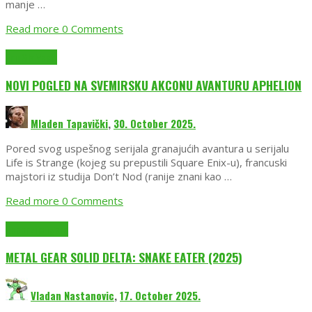
manje …
Read more
0 Comments
EmuGlx Vesti
NOVI POGLED NA SVEMIRSKU AKCONU AVANTURU APHELION
Mladen Tapavički
,
30. October 2025.
Pored svog uspešnog serijala granajućih avantura u serijalu
Life is Strange (kojeg su prepustili Square Enix-u), francuski
majstori iz studija Don’t Nod (ranije znani kao …
Read more
0 Comments
Recenzije igara
METAL GEAR SOLID DELTA: SNAKE EATER (2025)
Vladan Nastanovic
,
17. October 2025.