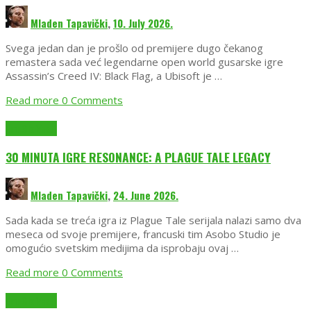
Mladen Tapavički
,
10. July 2026.
Svega jedan dan je prošlo od premijere dugo čekanog
remastera sada već legendarne open world gusarske igre
Assassin’s Creed IV: Black Flag, a Ubisoft je …
Read more
0 Comments
EmuGlx Vesti
30 MINUTA IGRE RESONANCE: A PLAGUE TALE LEGACY
Mladen Tapavički
,
24. June 2026.
Sada kada se treća igra iz Plague Tale serijala nalazi samo dva
meseca od svoje premijere, francuski tim Asobo Studio je
omogućio svetskim medijima da isprobaju ovaj …
Read more
0 Comments
EmuGlx Vesti