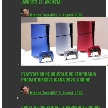
JAVNOSTI 27. AVGUSTA!
Mladen Tapavički
,
6. August 2026.
PLAYSTATION NE ODUSTAJE OD STOPIRANJA
PRODAJE DISKOVA IGARA 2028. GODINE
Mladen Tapavički
,
6. August 2026.
GHOST RECON SERIJAL JE NAPUNIO 25 GODINA