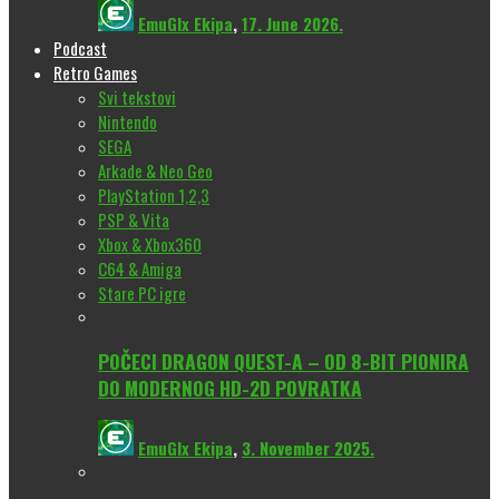
EmuGlx Ekipa
,
17. June 2026.
Podcast
Retro Games
Svi tekstovi
Nintendo
SEGA
Arkade & Neo Geo
PlayStation 1,2,3
PSP & Vita
Xbox & Xbox360
C64 & Amiga
Stare PC igre
POČECI DRAGON QUEST-A – OD 8-BIT PIONIRA
DO MODERNOG HD-2D POVRATKA
EmuGlx Ekipa
,
3. November 2025.