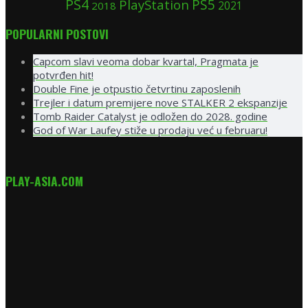
PS4
PS5
PlayStation
2018
2021
POPULARNI POSTOVI
Capcom slavi veoma dobar kvartal, Pragmata je
potvrđen hit!
Double Fine je otpustio četvrtinu zaposlenih
Trejler i datum premijere nove STALKER 2 ekspanzije
Tomb Raider Catalyst je odložen do 2028. godine
God of War Laufey stiže u prodaju već u februaru!
PLAY-ASIA.COM