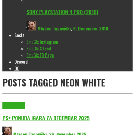
SONY PLAYSTATION 4 PRO (2016)
Mladen Tapavički
,
6. December 2016.
Social
EmuGlx Instagram
EmuGlx X Feed
EmuGlx FB Page
Discord
OC
POSTS TAGGED
NEON WHITE
EmuGlx Vesti
PS+ PONUDA IGARA ZA DECEMBAR 2025
Mladen Tapavički
,
26. November 2025.