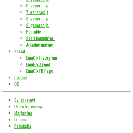
6. generacija
7. generacija
8. generacija
9. generacija
Portable
Stari Kompjuteri
Arkadne mašine
Social
EmuGlx Instagram
EmuGlx X Feed
EmuGlx FB Page
Discord
OC
Svi tekstovi
Uslovi korišćenja
Marketing
O nama
Redakcija