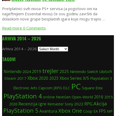
Pretplatnici svih nivoa PS+ servisa (a pogotovo oni na
najjeftnijiem Essential nivou) će ovu godinu završiti da
dolaskom nove grupe besplatnih igara koje mogu trajno …
Read more
0 Comments
ARHIVA 2014 – 2026
Arhiva 2014 – 2026
TAGOVI
trejler
Nintendo
2019
2025
2024
Nintendo Switch
UbiSoft
Xbox
2020
Xbox Series X/S
Steam
2017
2023
Playstation 3
PC
Square Enix
Electronic Arts
Capcom
JRPG
DLC
PlayStation 4
online
Open-World
2016
2015
NextGen
Akcija
Recenzija igre
RPG
Sony
2022
2026
Remaster
PlayStation 5
Xbox One
Avantura
FPS
Coop
EA
MP