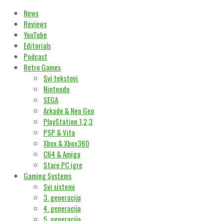
News
Reviews
YouTube
Editorials
Podcast
Retro Games
Svi tekstovi
Nintendo
SEGA
Arkade & Neo Geo
PlayStation 1,2,3
PSP & Vita
Xbox & Xbox360
C64 & Amiga
Stare PC igre
Gaming Systems
Svi sistemi
3. generacija
4. generacija
5. generacija