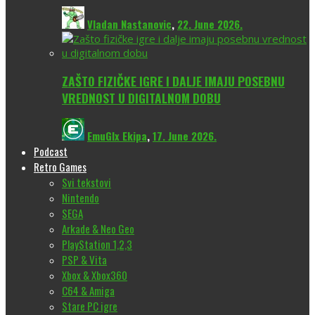
Vladan Nastanovic
,
22. June 2026.
ZAŠTO FIZIČKE IGRE I DALJE IMAJU POSEBNU
VREDNOST U DIGITALNOM DOBU
EmuGlx Ekipa
,
17. June 2026.
Podcast
Retro Games
Svi tekstovi
Nintendo
SEGA
Arkade & Neo Geo
PlayStation 1,2,3
PSP & Vita
Xbox & Xbox360
C64 & Amiga
Stare PC igre