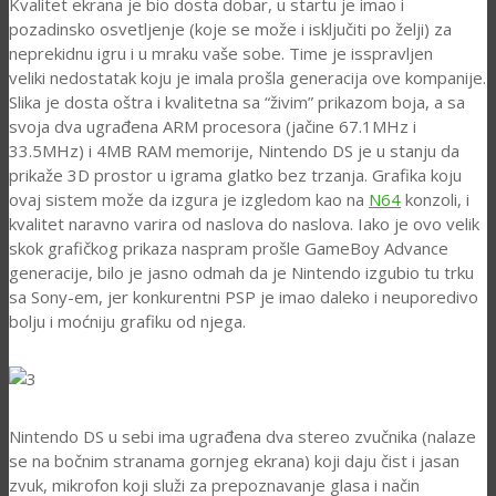
Kvalitet ekrana je bio dosta dobar, u startu je imao i
pozadinsko osvetljenje (koje se može i isključiti po želji) za
neprekidnu igru i u mraku vaše sobe. Time je isspravljen
veliki nedostatak koju je imala prošla generacija ove kompanije.
Slika je dosta oštra i kvalitetna sa “živim” prikazom boja, a sa
svoja dva ugrađena ARM procesora (jačine 67.1MHz i
33.5MHz) i 4MB RAM memorije, Nintendo DS je u stanju da
prikaže 3D prostor u igrama glatko bez trzanja. Grafika koju
ovaj sistem može da izgura je izgledom kao na
N64
konzoli, i
kvalitet naravno varira od naslova do naslova. Iako je ovo velik
skok grafičkog prikaza naspram prošle GameBoy Advance
generacije, bilo je jasno odmah da je Nintendo izgubio tu trku
sa Sony-em, jer konkurentni PSP je imao daleko i neuporedivo
bolju i moćniju grafiku od njega.
Nintendo DS u sebi ima ugrađena dva stereo zvučnika (nalaze
se na bočnim stranama gornjeg ekrana) koji daju čist i jasan
zvuk, mikrofon koji služi za prepoznavanje glasa i način