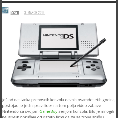
—
3. MARCH 2016.
IGGY11
Još od nastanka prenosnih konzola davnih osamdesetih godina,
postojao je jedini pravi lider na tom polju video zabave –
Nintendo sa svojom
GameBoy
serijom konzola. Bilo je mnogih
neuspelih pokušaja od ostalih firmi da ga sa trona sruše i