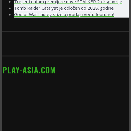
Trejler i datum premijere nove STALKER 2 ekspanzije
Tomb Raider Catalyst je odložen do 2028. godine
God of War Laufey stiže u prodaju već u februaru!
PLAY-ASIA.COM