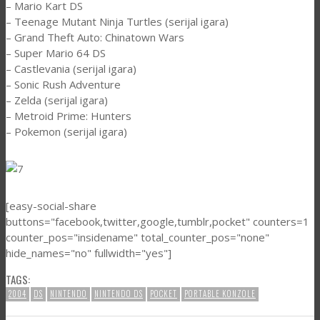
– Mario Kart DS
– Teenage Mutant Ninja Turtles (serijal igara)
– Grand Theft Auto: Chinatown Wars
– Super Mario 64 DS
– Castlevania (serijal igara)
– Sonic Rush Adventure
– Zelda (serijal igara)
– Metroid Prime: Hunters
– Pokemon (serijal igara)
[easy-social-share
buttons="facebook,twitter,google,tumblr,pocket" counters=1
counter_pos="insidename" total_counter_pos="none"
hide_names="no" fullwidth="yes"]
TAGS:
2004
DS
NINTENDO
NINTENDO DS
POCKET
PORTABLE KONZOLE