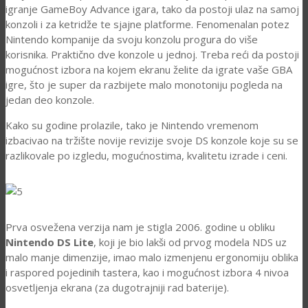
igranje GameBoy Advance igara, tako da postoji ulaz na samoj
konzoli i za ketridže te sjajne platforme. Fenomenalan potez
Nintendo kompanije da svoju konzolu progura do više
korisnika. Praktično dve konzole u jednoj. Treba reći da postoji
mogućnost izbora na kojem ekranu želite da igrate vaše GBA
igre, što je super da razbijete malo monotoniju pogleda na
jedan deo konzole.
Kako su godine prolazile, tako je Nintendo vremenom
izbacivao na tržište novije revizije svoje DS konzole koje su se
razlikovale po izgledu, mogućnostima, kvalitetu izrade i ceni.
Prva osvežena verzija nam je stigla 2006. godine u obliku
Nintendo DS Lite
, koji je bio lakši od prvog modela NDS uz
malo manje dimenzije, imao malo izmenjenu ergonomiju oblika
i raspored pojedinih tastera, kao i mogućnost izbora 4 nivoa
osvetljenja ekrana (za dugotrajniji rad baterije).