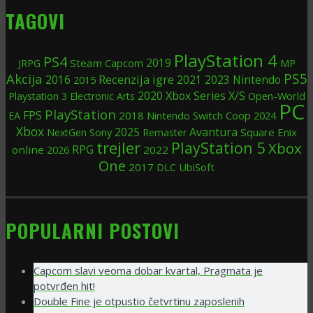
TAGOVI
PlayStation 4
PS4
2019
Steam
JRPG
Capcom
MP
PS5
Akcija
Recenzija igre
Nintendo
2016
2015
2021
2023
2020
Xbox Series X/S
Open-World
Playstation 3
Electronic Arts
PC
PlayStation
FPS
2018
Nintendo Switch
Coop
2024
EA
Xbox
2025
Avantura
Sony
Square Enix
NextGen
Remaster
trejler
PlayStation 5
Xbox
RPG
online
2022
2026
One
2017
UbiSoft
DLC
POPULARNI POSTOVI
Capcom slavi veoma dobar kvartal, Pragmata je
potvrđen hit!
Double Fine je otpustio četvrtinu zaposlenih