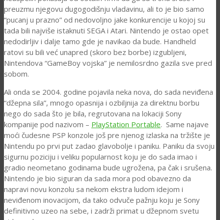
preuzmu njegovu dugogodišnju vladavinu, ali to je bio samo
“pucanj u prazno” od nedovoljno jake konkurencije u kojoj su
tada bili najviše istaknuti SEGA i Atari. Nintendo je ostao opet
nedodirljiv i dalje tamo gde je navikao da bude. Handheld
ratovi su bili već unapred (skoro bez borbe) izgubljeni,
Nintendova “GameBoy vojska” je nemilosrdno gazila sve pred
sobom.
Ali onda se 2004. godine pojavila neka nova, do sada neviđena
“džepna sila”, mnogo opasnija i ozbiljnija za direktnu borbu
nego do sada što je bila, regrutovana na lokaciji Sony
kompanije pod nazivom –
PlayStation Portable
. Same najave
moći čudesne PSP konzole još pre njenog izlaska na tržište je
Nintendu po prvi put zadao glavobolje i paniku. Paniku da svoju
sigurnu poziciju i veliku popularnost koju je do sada imao i
gradio neometano godinama bude ugrožena, pa čak i srušena.
Nintendo je bio siguran da sada mora pod obavezno da
napravi novu konzolu sa nekom ekstra ludom idejom i
neviđenom inovacijom, da tako odvuče pažnju koju je Sony
definitivno uzeo na sebe, i zadrži primat u džepnom svetu