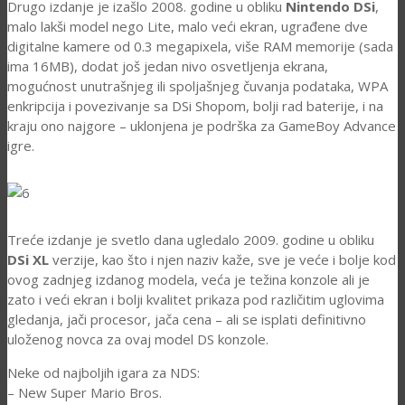
Drugo izdanje je izašlo 2008. godine u obliku
Nintendo DSi
,
malo lakši model nego Lite, malo veći ekran, ugrađene dve
digitalne kamere od 0.3 megapixela, više RAM memorije (sada
ima 16MB), dodat još jedan nivo osvetljenja ekrana,
mogućnost unutrašnjeg ili spoljašnjeg čuvanja podataka, WPA
enkripcija i povezivanje sa DSi Shopom, bolji rad baterije, i na
kraju ono najgore – uklonjena je podrška za GameBoy Advance
igre.
Treće izdanje je svetlo dana ugledalo 2009. godine u obliku
DSi XL
verzije, kao što i njen naziv kaže, sve je veće i bolje kod
ovog zadnjeg izdanog modela, veća je težina konzole ali je
zato i veći ekran i bolji kvalitet prikaza pod različitim uglovima
gledanja, jači procesor, jača cena – ali se isplati definitivno
uloženog novca za ovaj model DS konzole.
Neke od najboljih igara za NDS:
– New Super Mario Bros.