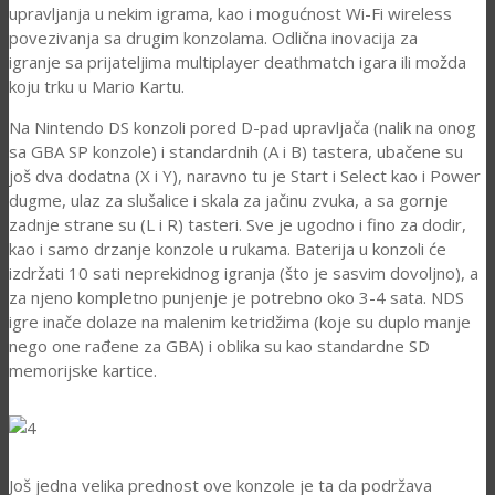
upravljanja u nekim igrama, kao i mogućnost Wi-Fi wireless
povezivanja sa drugim konzolama. Odlična inovacija za
igranje sa prijateljima multiplayer deathmatch igara ili možda
koju trku u Mario Kartu.
Na Nintendo DS konzoli pored D-pad upravljača (nalik na onog
sa GBA SP konzole) i standardnih (A i B) tastera, ubačene su
još dva dodatna (X i Y), naravno tu je Start i Select kao i Power
dugme, ulaz za slušalice i skala za jačinu zvuka, a sa gornje
zadnje strane su (L i R) tasteri. Sve je ugodno i fino za dodir,
kao i samo drzanje konzole u rukama. Baterija u konzoli će
izdržati 10 sati neprekidnog igranja (što je sasvim dovoljno), a
za njeno kompletno punjenje je potrebno oko 3-4 sata. NDS
igre inače dolaze na malenim ketridžima (koje su duplo manje
nego one rađene za GBA) i oblika su kao standardne SD
memorijske kartice.
Još jedna velika prednost ove konzole je ta da podržava