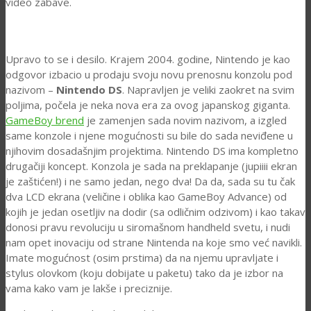
video zabave.
Upravo to se i desilo. Krajem 2004. godine, Nintendo je kao
odgovor izbacio u prodaju svoju novu prenosnu konzolu pod
nazivom –
Nintendo DS
. Napravljen je veliki zaokret na svim
poljima, počela je neka nova era za ovog japanskog giganta.
GameBoy brend
je zamenjen sada novim nazivom, a izgled
same konzole i njene mogućnosti su bile do sada neviđene u
njihovim dosadašnjim projektima. Nintendo DS ima kompletno
drugačiji koncept. Konzola je sada na preklapanje (jupiiii ekran
je zaštićen!) i ne samo jedan, nego dva! Da da, sada su tu čak
dva LCD ekrana (veličine i oblika kao GameBoy Advance) od
kojih je jedan osetljiv na dodir (sa odličnim odzivom) i kao takav
donosi pravu revoluciju u siromašnom handheld svetu, i nudi
nam opet inovaciju od strane Nintenda na koje smo već navikli.
Imate mogućnost (osim prstima) da na njemu upravljate i
stylus olovkom (koju dobijate u paketu) tako da je izbor na
vama kako vam je lakše i preciznije.