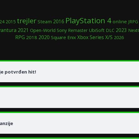
PlayStation 4
trejler
24
2015
Steam
2016
online
JRPG
vantura
2021
Open-World
Sony
UbiSoft
2023
Remaster
DLC
Next
RPG
2020
Xbox Series X/S
2018
Square Enix
2026
e potvrđen hit!
anzije