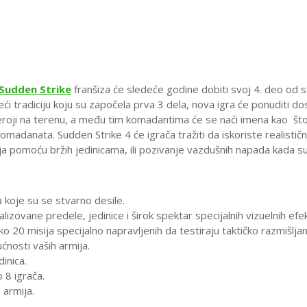
APAVIČKI
,
6. DECEMBER 2016.
Sudden Strike
franšiza će sledeće godine dobiti svoj 4. deo od
ći tradiciju koju su započela prva 3 dela, nova igra će ponuditi d
 heroji na terenu, a među tim komadantima će se naći imena kao 
madanata. Sudden Strike 4 će igrača tražiti da iskoriste realistič
a pomoću bržih jedinicama, ili pozivanje vazdušnih napada kada su
a koje su se stvarno desile.
izovane predele, jedinice i širok spektar specijalnih vizuelnih efe
20 misija specijalno napravljenih da testiraju taktičko razmišljan
ćnosti vaših armija.
ROZ DECENIJE: HRONIKA FINAL FANTASY TACTICS IGARA
inica.
 8 igrača.
KIPA
,
15. OCTOBER 2025.
 armija.
KCIJE