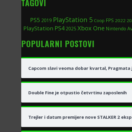
TAGOVI
PlayStation 5
PS5
2019
FPS
Coop
2022
20
Xbox One
PS4
PlayStation
2025
Nintendo
A
POPULARNI POSTOVI
Capcom slavi veoma dobar kvartal, Pragmata j
Double Fine je otpustio četvrtinu zaposlenih
Trejler i datum premijere nove STALKER 2 eksp