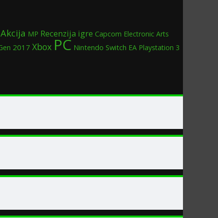
Akcija
Recenzija igre
MP
Capcom
Electronic Arts
PC
Xbox
2017
Nintendo Switch
Gen
EA
Playstation 3