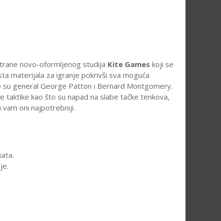
 strane novo-oformljenog studija
Kite Games
koji se
osta materijala za igranje pokrivši sva moguća
što su general George Patton i Bernard Montgomery.
ne taktike kao što su napad na slabe tačke tenkova,
 vam oni najpotrebniji.
kata.
je.