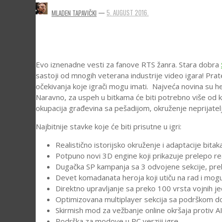
XBOX & XBOX360
8. GENERACIJA
—
5. AUGUST 2016.
MLADEN TAPAVIČKI
MLADEN TAPAVIČKI
LUKA RAKOČEVIĆ
EMUGLX EKIPA
,
17. JUNE 2026.
,
16. JULY 2026.
,
6. AUGUST 2026.
MLADEN T
C64 & AMIGA
9. GENERACIJA
STARE PC IGRE
PORTABLE
Evo iznenadne vesti za fanove RTS žanra. Stara dobra
STARI KOMPJUTERI
sastoji od mnogih veterana industrije video igara! Prate
očekivanja koje igrači mogu imati. Najveća novina su
ARKADNE MAŠINE
Naravno, za uspeh u bitkama će biti potrebno više od ko
okupacija građevina sa pešadijom, okruženje neprijatelj
Najbitnije stavke koje će biti prisutne u igri:
Realistično istorijsko okruženje i adaptacije bitak
Potpuno novi 3D engine koji prikazuje prelepo real
Dugačka SP kampanja sa 3 odvojene sekcije, preko 
Devet komadanata heroja koji utiču na rad i mogu
IVALICE K
Direktno upravljanje sa preko 100 vrsta vojnih jed
Optimizovana multiplayer sekcija sa podrškom do
EMUGLX E
Skirmish mod za vežbanje online okršaja protiv AI
SPECIFIKACIJE RADA METAL GEAR SOLID VOL.2 KOLE
Podrška za modove u PC verziji igre.