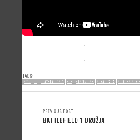
TAGS:
2017
PC
PLAYSTATION 4
RTS
RTS ONLINE
STRATEGIJA
SUDDEN STRI
PREVIOUS POST
BATTLEFIELD 1 ORUŽJA