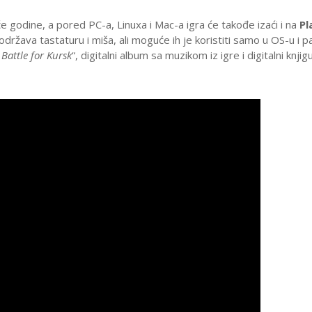
 NIVOA: GOLDENEYE – SEVERNAYA 1
 godine, a pored PC-a, Linuxa i Mac-a igra će takođe izaći i na
Pl
podržava tastaturu i miša, ali moguće ih je koristiti samo u OS-u i
JOVIĆ
,
8. JANUARY 2025.
 Battle for Kursk
“, digitalni album sa muzikom iz igre i digitalni knjigu
NE I SONY VS FIZIČKI MEDIJI
PREZENTACIJE