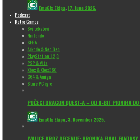
EmuGlx Ekipa
,
17. June 2026.
Podcast
Retro Games
Svi tekstovi
Nintendo
SEGA
Arkade & Neo Geo
PlayStation 1,2,3
PSP & Vita
Xbox & Xbox360
C64 & Amiga
Stare PC igre
POČECI DRAGON QUEST-A – OD 8-BIT PIONIRA D
EmuGlx Ekipa
,
3. November 2025.
IVALICE KROZ DECENIJE: HRONIKA FINAL FANTASY