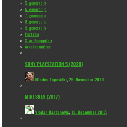
5. generacija
6. generacija
7. generacija
8. generacija
9. generacija
Portable
Stari Kompjuteri
Arkadne mašine
SONY PLAYSTATION 5 (2020)
Mladen Tapavički
,
25. November 2020.
MINI SNES (2017)
Vladan Nastanovic
,
13. December 2017.