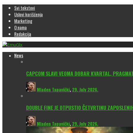
Svi tekstovi
Uslovi korišćenja
Marketing
O nama
Redakcija
News
CAPCOM SLAVI VEOMA DOBAR KVARTAL, PRAGMATA
Mladen Tapavički
,
29. July 2026.
DOUBLE FINE JE OTPUSTIO ČETVRTINU ZAPOSLENI
Mladen Tapavički
,
29. July 2026.