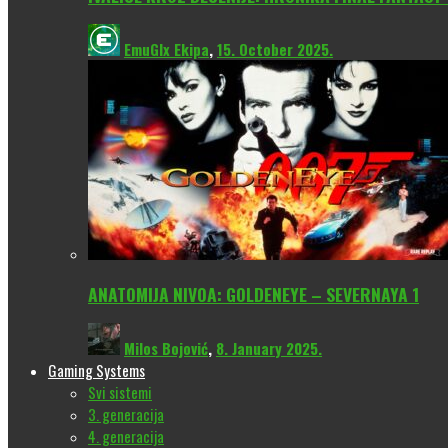
EmuGlx Ekipa
,
15. October 2025.
ANATOMIJA NIVOA: GOLDENEYE – SEVERNAYA 1
Milos Bojović
,
8. January 2025.
Gaming Systems
Svi sistemi
3. generacija
4. generacija