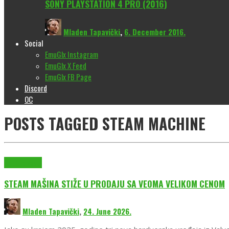
SONY PLAYSTATION 4 PRO (2016)
Mladen Tapavički
,
6. December 2016.
Social
EmuGlx Instagram
EmuGlx X Feed
EmuGlx FB Page
Discord
OC
POSTS TAGGED
STEAM MACHINE
EmuGlx Vesti
STEAM MAŠINA STIŽE U PRODAJU SA VEOMA VELIKOM CENOM
Mladen Tapavički
,
24. June 2026.