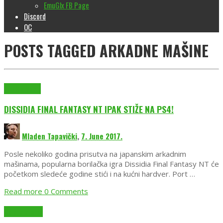
EmuGlx FB Page
Discord
OC
POSTS TAGGED
ARKADNE MAŠINE
EmuGlx Vesti
DISSIDIA FINAL FANTASY NT IPAK STIŽE NA PS4!
Mladen Tapavički
,
7. June 2017.
Posle nekoliko godina prisutva na japanskim arkadnim
mašinama, popularna borilačka igra Dissidia Final Fantasy NT će
početkom sledeće godine stići i na kućni hardver. Port …
Read more
0 Comments
Opisi sistema