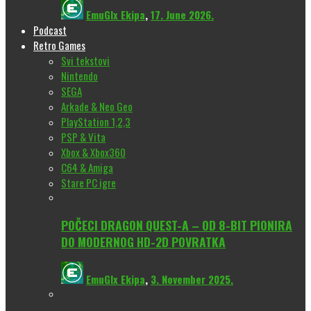
EmuGlx Ekipa
,
17. June 2026.
Podcast
Retro Games
Svi tekstovi
Nintendo
SEGA
Arkade & Neo Geo
PlayStation 1,2,3
PSP & Vita
Xbox & Xbox360
C64 & Amiga
Stare PC igre
POČECI DRAGON QUEST-A – OD 8-BIT PIONIRA
DO MODERNOG HD-2D POVRATKA
EmuGlx Ekipa
,
3. November 2025.