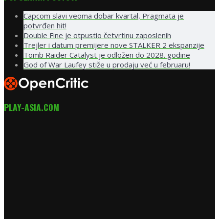
Capcom slavi veoma dobar kvartal, Pragmata je
potvrđen hit!
Double Fine je otpustio četvrtinu zaposlenih
Trejler i datum premijere nove STALKER 2 ekspanzije
Tomb Raider Catalyst je odložen do 2028. godine
God of War Laufey stiže u prodaju već u februaru!
PLAY-ASIA.COM