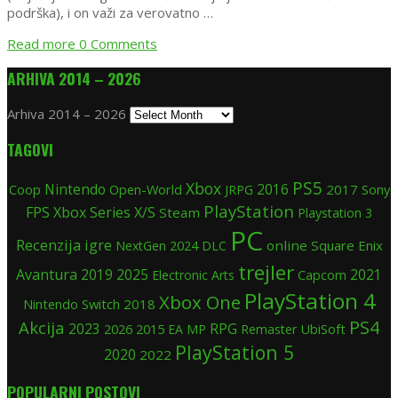
podrška), i on važi za verovatno …
Read more
0 Comments
ARHIVA 2014 – 2026
Arhiva 2014 – 2026
TAGOVI
PS5
Xbox
Nintendo
Coop
Open-World
2016
2017
Sony
JRPG
PlayStation
FPS
Xbox Series X/S
Steam
Playstation 3
PC
Recenzija igre
2024
online
Square Enix
NextGen
DLC
trejler
Avantura
2019
2025
2021
Electronic Arts
Capcom
PlayStation 4
Xbox One
Nintendo Switch
2018
PS4
Akcija
RPG
2023
2015
UbiSoft
2026
EA
MP
Remaster
PlayStation 5
2020
2022
POPULARNI POSTOVI