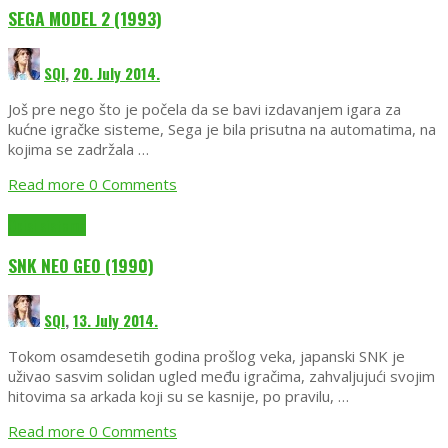
SEGA MODEL 2 (1993)
SQI
,
20. July 2014.
Još pre nego što je počela da se bavi izdavanjem igara za
kućne igračke sisteme, Sega je bila prisutna na automatima, na
kojima se zadržala …
Read more
0 Comments
Opisi sistema
SNK NEO GEO (1990)
SQI
,
13. July 2014.
Tokom osamdesetih godina prošlog veka, japanski SNK je
uživao sasvim solidan ugled među igračima, zahvaljujući svojim
hitovima sa arkada koji su se kasnije, po pravilu, …
Read more
0 Comments