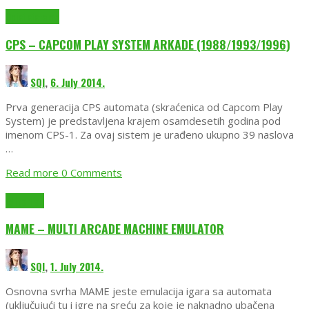
Opisi sistema
CPS – CAPCOM PLAY SYSTEM ARKADE (1988/1993/1996)
SQI
,
6. July 2014.
Prva generacija CPS automata (skraćenica od Capcom Play
System) je predstavljena krajem osamdesetih godina pod
imenom CPS-1. Za ovaj sistem je urađeno ukupno 39 naslova
…
Read more
0 Comments
Editorijali
MAME – MULTI ARCADE MACHINE EMULATOR
SQI
,
1. July 2014.
Osnovna svrha MAME jeste emulacija igara sa automata
(uključujući tu i igre na sreću za koje je naknadno ubačena