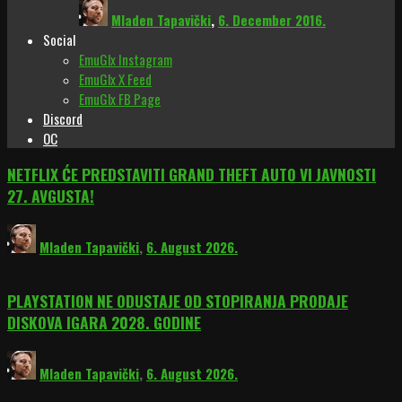
Mladen Tapavički
,
6. December 2016.
Social
EmuGlx Instagram
EmuGlx X Feed
EmuGlx FB Page
Discord
OC
NETFLIX ĆE PREDSTAVITI GRAND THEFT AUTO VI JAVNOSTI
27. AVGUSTA!
Mladen Tapavički
,
6. August 2026.
PLAYSTATION NE ODUSTAJE OD STOPIRANJA PRODAJE
DISKOVA IGARA 2028. GODINE
Mladen Tapavički
,
6. August 2026.