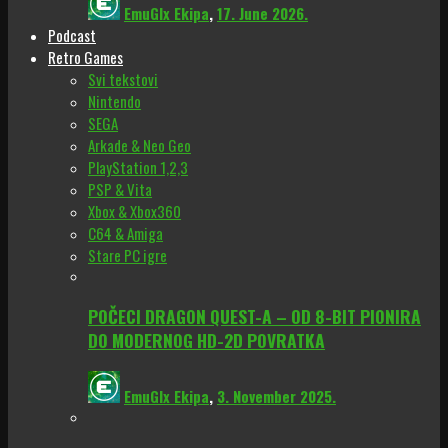
EmuGlx Ekipa
,
17. June 2026.
Podcast
Retro Games
Svi tekstovi
Nintendo
SEGA
Arkade & Neo Geo
PlayStation 1,2,3
PSP & Vita
Xbox & Xbox360
C64 & Amiga
Stare PC igre
POČECI DRAGON QUEST-A – OD 8-BIT PIONIRA
DO MODERNOG HD-2D POVRATKA
EmuGlx Ekipa
,
3. November 2025.