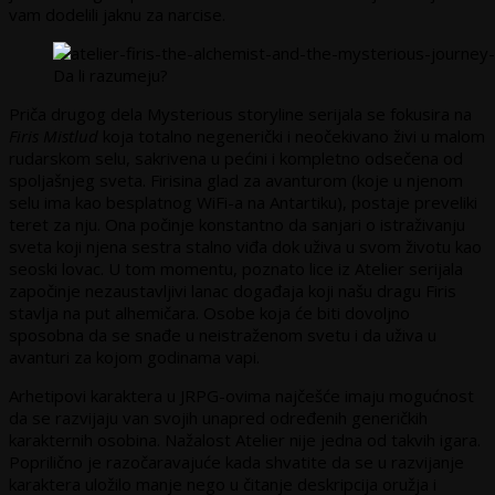
vam dodelili jaknu za narcise.
Da li razumeju?
Priča drugog dela Mysterious storyline serijala se fokusira na
Firis Mistlud
koja totalno negenerički i neočekivano živi u malom
rudarskom selu, sakrivena u pećini i kompletno odsečena od
spoljašnjeg sveta. Firisina glad za avanturom (koje u njenom
selu ima kao besplatnog WiFi-a na Antartiku), postaje preveliki
teret za nju. Ona počinje konstantno da sanjari o istraživanju
sveta koji njena sestra stalno viđa dok uživa u svom životu kao
seoski lovac. U tom momentu, poznato lice iz Atelier serijala
započinje nezaustavljivi lanac događaja koji našu dragu Firis
stavlja na put alhemičara. Osobe koja će biti dovoljno
sposobna da se snađe u neistraženom svetu i da uživa u
avanturi za kojom godinama vapi.
Arhetipovi karaktera u JRPG-ovima najčešće imaju mogućnost
da se razvijaju van svojih unapred određenih generičkih
karakternih osobina. Nažalost Atelier nije jedna od takvih igara.
Poprilično je razočaravajuće kada shvatite da se u razvijanje
karaktera uložilo manje nego u čitanje deskripcija oružja i