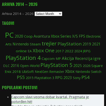
ARHIVA 2014 – 2026
Arhiva 2014 – 2026
TAGOVI
PC
2020
Avantura
Xbox Series X/S
FPS
Coop
Electronic
trejler
PlayStation
Nintendo
2019
Steam
2021
Arts
Xbox One
online
2017
2022
2024
EA
JRPG
PlayStation 4
Akcija
Recenzija igre
Capcom
MP
PlayStation 5
2025
2016
Open-World
Square
DLC
2026
Xbox
Enix
2018
UbiSoft
Nintendo Switch
NextGen
Remaster
PS5
PS4
RPG
2015
2023
Sony
Playstation 3
POPULARNI POSTOVI
Capcom slavi veoma dobar kvartal, Pragmata je
potvrđen hit!