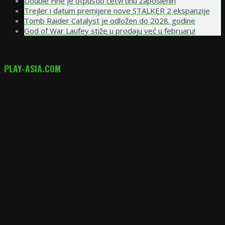
Double Fine je otpustio četvrtinu zaposlenih
Trejler i datum premijere nove STALKER 2 ekspanzije
Tomb Raider Catalyst je odložen do 2028. godine
God of War Laufey stiže u prodaju već u februaru!
PLAY-ASIA.COM