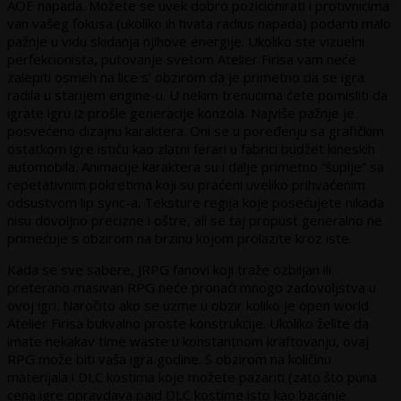
AOE napada. Možete se uvek dobro pozicionirati i protivnicima
van vašeg fokusa (ukoliko ih hvata radius napada) podariti malo
pažnje u vidu skidanja njihove energije. Ukoliko ste vizuelni
perfekcionista, putovanje svetom Atelier Firisa vam neće
zalepiti osmeh na lice s’ obzirom da je primetno da se igra
radila u starijem engine-u. U nekim trenucima ćete pomisliti da
igrate igru iz prošle generacije konzola. Najviše pažnje je
posvećeno dizajnu karaktera. Oni se u poređenju sa grafičkim
ostatkom igre ističu kao zlatni ferari u fabrici budžet kineskih
automobila. Animacije karaktera su i dalje primetno “šuplje” sa
repetativnim pokretima koji su praćeni uveliko prihvaćenim
odsustvom lip sync-a. Teksture regija koje posećujete nikada
nisu dovoljno precizne i oštre, ali se taj propust generalno ne
primećuje s obzirom na brzinu kojom prolazite kroz iste.
Kada se sve sabere, JRPG fanovi koji traže ozbiljan ili
preterano masivan RPG neće pronaći mnogo zadovoljstva u
ovoj igri. Naročito ako se uzme u obzir koliko je open world
Atelier Firisa bukvalno proste konstrukcije. Ukoliko želite da
imate nekakav time waste u konstantnom kraftovanju, ovaj
RPG može biti vaša igra godine. S obzirom na količinu
materijala i DLC kostima koje možete pazariti (zato što puna
cena igre opravdava paid DLC kostime isto kao bacanje