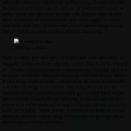
odmoriti i dobićete nazad malu količinu istog. Ukoliko odlučite
da ponovo potrošite sav LP, Firis će se onesvestiti i vratiti u
kamp. Generalno gledano, to i nije toliki gubitak osim ukoliko
niste ostali bez LP u sred istraživanja neke regije. To može
poprilično ubiti želju za ponovnim posećivanjem istog mesta
(što se nažalost i meni desilo u jednom momentu).
Alhemija u praksi
Kada prođete prvi deo igre i Firis postane veliki alhemičar, tu
dobijate uveliko poznatu nagradu u većini dobrih JRPG-ova a to
je – totalna sloboda kretanja i odluka bez ograničenja. Igra ima
dodatne strateške elemente koji mogu biti mač sa dve oštrice.
Ili vam mogu olakšati bitke / istraživanje do nivoa autoscroller-
a, ili vam isti mogu bezrazložno napraviti pakao od života.
Zamislite to kao poslednji promašeni gol za tiket treće beton
lige Holandije u kladionici od 1000 eur. Jedan od zanimljivijih
primera su meterološki uslovi koji će izazvati da neki protivnici
budu jači ili slabiji. Dobar primer je bomba koja kada se ostavi
na kiši je dodatno slabija zbog efekta vode na nju nego da se
ista koristi po suvom vremenu.