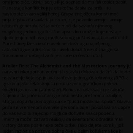
omiljeno piće, ukinuli seriju ili je saznao da mu fali toalet papir.
Tu nastaje konflikt koji je odskočna daska za priču i tu
nastupate vi kao veliki heroj. Grupa tinejdžera koristi moć
prijateljstva da savladaju zlo koje je pokorilo armije i armije
iskusnih generala. Ništa neće moći da savlada njihovog
magičnog jednoroga ili slično apsurdno oružje koje nastaje
ujedinjenjem njihovog međusobnog poštovanja, ljubavi itd itd.
Pored tinejdžera imate uvek neizbežnog unajmljenog
ratnika/rogue-a ili slično koji uvek dolazi free of charge sa
traumama iz detinjstva ili je siroče (a često i oba).
Atelier Firis: The Alchemist and the Mysterious Journey
je
naravno inkorporirao većinu tih stavki i dokazao da želi da bude
ostvarenje koje ispunjava zahteve jednog čistokrvnog JRPG-a.
Igra ima jako relaksirajuću notu u samo grafičkom prikazu,
muzici i generalnoj atmosferi. Bonus na relaksaciju je takođe
činjenica da priče unutar igre nisu nešto preterano ozbiljne,
stoga mogu da pomognu da se “pusti mozak na ispašu”. Glavna
priča se vremenom sve više personalizuje i pokušava da dopre
do vas kako bi zajedno mogli da doživite svaku pobedu.
Imerzija može izazvati reakciju da eventualno odradite mali
victory dance posle neke teže bitke. Tako dajete komšiji još
jedan razlog da pozove dobre čike u belim košuljama koji bi