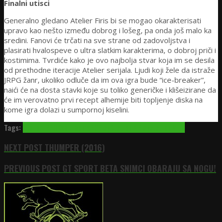
Finalni utisci
Generalno gledano Atelier Firis bi se mogao okarakterisati
upravo kao nešto između dobrog i lošeg, pa onda još malo ka
sredini. Fanovi će trčati na sve strane od zadovoljstva i
plasirati hvalospeve o ultra slatkim karakterima, o dobroj priči i
kostimima. Tvrdiće kako je ovo najbolja stvar koja im se desila
od prethodne iteracije Atelier serijala. Ljudi koji žele da istraže
JRPG žanr, ukoliko odluče da im ova igra bude “ice-breaker”,
naići će na dosta stavki koje su toliko generičke i klišeizirane da
će im verovatno prvi recept alhemije biti topljenje diska na
kome igra dolazi u sumpornoj kiselini.
Tags:
Atelier
JRPG
Koei Tecmo
PC
PlayStation 4
Playstation Vita
NEXT POST
THUMPER (2016)
PREVIOUS POST
GT SPORT BETA SNIMCI OBARAJU SA NOGU!