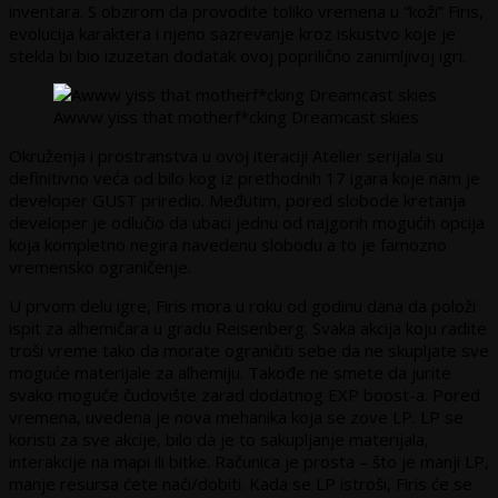
inventara. S obzirom da provodite toliko vremena u “koži” Firis,
evolucija karaktera i njeno sazrevanje kroz iskustvo koje je
stekla bi bio izuzetan dodatak ovoj poprilično zanimljivoj igri.
Awww yiss that motherf*cking Dreamcast skies
Okruženja i prostranstva u ovoj iteraciji Atelier serijala su
definitivno veća od bilo kog iz prethodnih 17 igara koje nam je
developer GUST priredio. Međutim, pored slobode kretanja
developer je odlučio da ubaci jednu od najgorih mogućih opcija
koja kompletno negira navedenu slobodu a to je famozno
vremensko ograničenje.
U prvom delu igre, Firis mora u roku od godinu dana da položi
ispit za alhemičara u gradu Reisenberg. Svaka akcija koju radite
troši vreme tako da morate ograničiti sebe da ne skupljate sve
moguće materijale za alhemiju. Takođe ne smete da jurite
svako moguće čudovište zarad dodatnog EXP boost-a. Pored
vremena, uvedena je nova mehanika koja se zove LP. LP se
koristi za sve akcije, bilo da je to sakupljanje materijala,
interakcije na mapi ili bitke. Računica je prosta – što je manji LP,
manje resursa ćete naći/dobiti. Kada se LP istroši, Firis će se