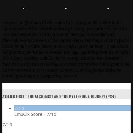
Generalno gledano Atelier Firis bi se mogao okarakterisati
upravo kao nešto između dobrog i lošeg, pa onda još malo ka
sredini. Fanovi će trčati na sve strane od zadovoljstva i
plasirati hvalospeve o ultra slatkim karakterima, o dobroj priči i
kostimima. Tvrdiće kako je ovo najbolja stvar koja im se desila
od prethodne iteracije Atelier serijala. Ljudi koji žele da istraže
JRPG žanr, ukoliko odluče da im ova igra bude “ice-breaker”,
naići će na dosta stavki koje su toliko generičke i klišeizirane da
će im verovatno prvi recept alhemije biti topljenje diska na
kome igra dolazi u sumpornoj kiselini.
ATELIER FIRIS - THE ALCHEMIST AND THE MYSTERIOUS JOURNEY (PS4)
7/10
EmuGlx Score -
7/10
7/10