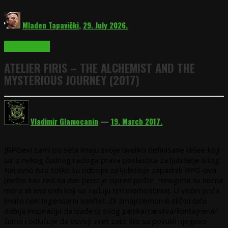
Mladen Tapavički
,
29. July 2026.
Recenzije igara
ATELIER FIRIS – THE ALCHEMIST AND THE
MYSTERIOUS JOURNEY (2017)
Vladimir Glamocanin
—
19. March 2017.
JRPGevi sami po sebi imaju svoje uveliko definisane klišee koji
su iz nekog čudnog razloga prava poslastica za ljubitelje istog.
Naravno isto toliko su odbojni za ljubitelje zapadnih RPG-ova
(nešto kao red na dan penzije ispred pošte, mnogima su noćna
mora ali ima onih koji se raduju tim momentima). U većini priča
imate neki legendarni konflikt. Zli zmaj/demon ili slično biće
dobija inspiraciju da izađe iz svog zamka/carstva/kontejnera/
šume i odlučuje da osvoji svet zato što su povukli njegovo