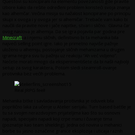
Questovi su koncipirani na elementu povezanosti gde pravite
izbore kako da rešite određeni problem koristeći svoja znanja
kao alhemčar. Većina misija su nažalost koncipirane po principu
skupi x ovoga i y ovoga jer si alhemičar. Trebaće vam kako bi
naučili da pravite nove i jače napitke, stvari i slično. Glavna čar
ovog naslova je alhemija. Da se igra pojavila par godina pre
Minecraft
-a i njemu sličnih, definitivno bi ta mehanika bila
najveći selling point igre. Iako je primetno najviše pažnje
uloženo u alhemiju, postojanje sličnih mehanizama u drugim
igrama negira svu tu pažnju uz reakciju “Ah već vidjeno”.
Nećete morati mnogo da eksperimentišete da bi našli najbolji
setup za svog karaktera, Potom sledi steamroll-ovanje
protivnika bez većih problema.
Real JRPG feel!
Mehanika bitke i savladavanja protivnika je oduvek bila
poprilično laka za učenje u Atelier serijalu. Turn based battle je
tu sa svojim nerazdvojnim prijateljima kao što su osnovni
napadi, specijalni napadi koji crpe manu i čuvanje tima
(poznatije kao team shielding). Jedna od novina u mehanici
borbe su jasno označene granice eksplozija i uticaja raznih