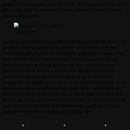
upaljača u vatru), naići ćete na dosta zanimljivosti koje će vam
kako u igri, tako i u stvarnom životu velikom brzinom menjati
cikluse dana i noći.
1000 shot!
Gledano sa tehničkog aspekta, vredi napomenuti da (ignorišući
probleme sa framerate-om), Atelier serijal nikada nije bio
impresivniji. Bilo koji fan će biti uveliko oduševljen sa ponudom,
ali je pitanje da li će novopridošlice JRPG žanra naći bilo šta
zanimljivo u igri. Godišnja izdanja igara su najveća kletva i
propast bilo koje franšize. Atelier Firis Alchemist and the
Mysterious Journey je dokazao da je moguće minimalno
unaprediti već uveliko poznatu formulu i napraviti pomak. To je
sjajna metoda za implementaciju novih ideja. Atelier će imati
nastavak sledeće godine kao što je već uveliko poznato. Ono
što ostaje, je da se vidi da li će ovaj GUST-ov eksperiment sa
open world-om doživeti neka poboljšanja i zadržati za sada
najbolji krafting sistem u bilo kojoj Atelier igri.